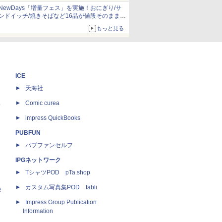
NewDays「増量フェス」を実施！おにぎり/サ
ンドイッチ/焼きそばなど16品が値段そのままで
ボリュームアップ
もっと見る
ICE
天海社
ス
Comic curea
impress QuickBooks
PUBFUN
パブファンセルフ
IPGネットワーク
TシャツPOD pTa.shop
カスタム写真集POD fabli
e
Impress Group Publication
Information