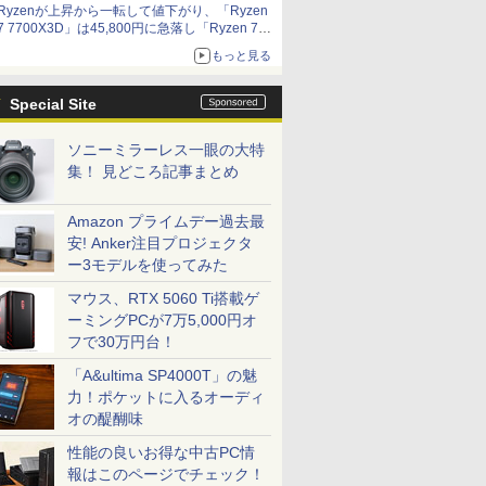
Ryzenが上昇から一転して値下がり、「Ryzen
7 7700X3D」は45,800円に急落し「Ryzen 7
7800X3D」との価格逆転解消 [8月前半のCPU
もっと見る
価格]
Special Site
ソニーミラーレス一眼の大特
集！ 見どころ記事まとめ
Amazon プライムデー過去最
安! Anker注目プロジェクタ
ー3モデルを使ってみた
マウス、RTX 5060 Ti搭載ゲ
ーミングPCが7万5,000円オ
フで30万円台！
「A&ultima SP4000T」の魅
力！ポケットに入るオーディ
オの醍醐味
性能の良いお得な中古PC情
報はこのページでチェック！