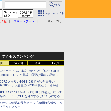
Impress サイト
全カテゴリ
原情報
スマートフォン
アクセスランキング
時間
24時間
1週間
1カ月
USBケーブルの確認に特化した「USB Cable
Checker Lite」が登場、必要な機能を凝縮しコ
ンパクトに 7日発売
DDR5メモリの16GB×2枚組が今年最安の
39,980円、大容量の64GB×2枚組は一部が続騰
[8月前半のメモリ価格]
XBOX Series Xが値上げで10万円超え。近い性
能のゲーミングPCを自作するといくらになる？
【石田賀津男の『酒の肴にPCゲーム』】
イオシス創業30周年セール「30周年記念祭」が
14日からスタート