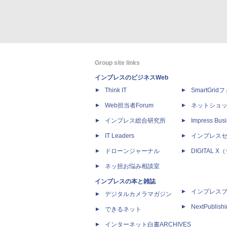
Group site links
インプレスのビジネスWeb
Think IT
SmartGri
Web担当者Forum
ネットショ
インプレス総合研究所
Impress Busi
IT Leaders
インプレス
ドローンジャーナル
DIGITAL
ネッ担お悩み相談室
インプレスの本と雑誌
インプレス
デジタルカメラマガジン
NextPublish
できるネット
インターネット白書ARCHIVES