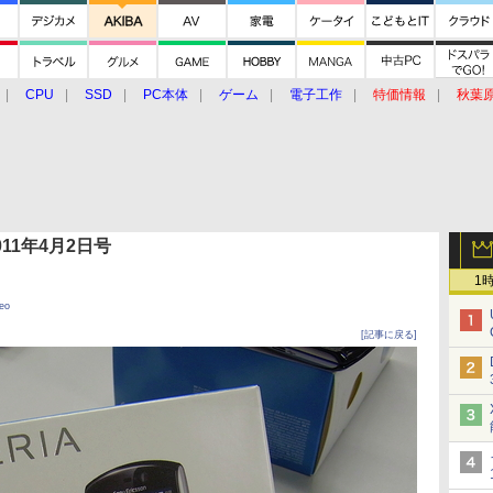
CPU
SSD
PC本体
ゲーム
電子工作
特価情報
秋葉
グルメ
イベント
価格動向
 2011年4月2日号
1
neo
[記事に戻る]