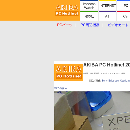
PCパーツ
PC周辺機器
ビデオカード
タブレット
おもしろグッズ
ショップ
AKIBA PC Hotline!
今週見つけた新製品：スマートフォン/タブレット端末
[拡大画像]
Sony Ericsson Xperia 
前の画像←