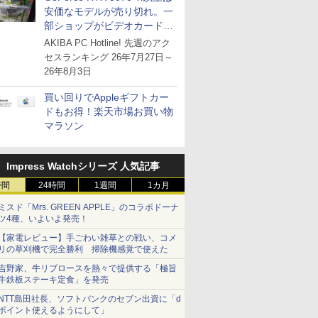
安価なモデルが売り切れ。一
部ショップがビデオカードの
購入制限を実施したニュース
AKIBA PC Hotline! 先週のアク
が注目を集める
セスランキング 26年7月27日～
26年8月3日
買い回りでAppleギフトカー
ドもお得！楽天市場お買い物
マラソン
Impress Watchシリーズ 人気記事
時間
24時間
1週間
1カ月
ミスド「Mrs. GREEN APPLE」のコラボドーナ
ツ4種、いよいよ発売！
【家電レビュー】手ごわい雑草との戦い、コメ
リの草刈機で完全勝利 掃除機感覚で使えた
吉野家、牛リブロースを熱々で提供する「極旨
牛鉄板ステーキ定食」を発売
NTT島田社長、ソフトバンクのセブン出資に「d
ポイント使えるようにして」