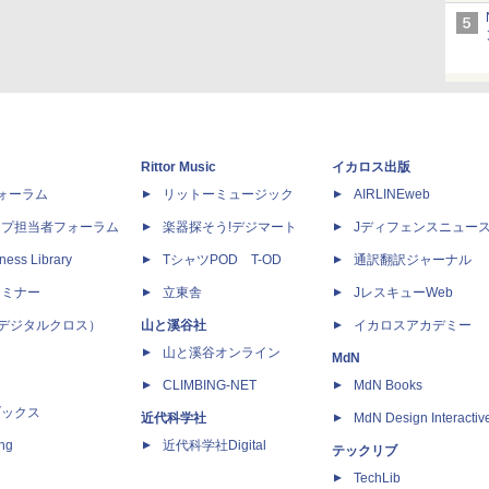
Rittor Music
イカロス出版
dフォーラム
リットーミュージック
AIRLINEweb
ップ担当者フォーラム
楽器探そう!デジマート
Jディフェンスニュー
ness Library
TシャツPOD T-OD
通訳翻訳ジャーナル
セミナー
立東舎
JレスキューWeb
 X（デジタルクロス）
山と溪谷社
イカロスアカデミー
山と溪谷オンライン
MdN
CLIMBING-NET
MdN Books
ブックス
近代科学社
MdN Design Interactiv
ing
近代科学社Digital
テックリブ
TechLib