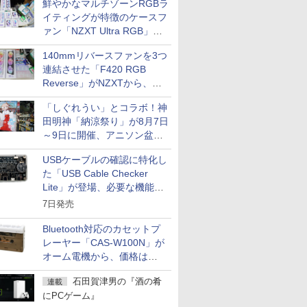
鮮やかなマルチゾーンRGBラ
イティングが特徴のケースフ
ァン「NZXT Ultra RGB」が
発売、計8製品
140mmリバースファンを3つ
連結させた「F420 RGB
Reverse」がNZXTから、単
一フレーム採用
「しぐれうい」とコラボ！神
田明神「納涼祭り」が8月7日
～9日に開催、アニソン盆踊
りや屋台グルメなどもあり
USBケーブルの確認に特化し
た「USB Cable Checker
Lite」が登場、必要な機能を
凝縮しコンパクトに
7日発売
Bluetooth対応のカセットプ
レーヤー「CAS-W100N」が
オーム電機から、価格は
5,940円
石田賀津男の『酒の肴
連載
にPCゲーム』