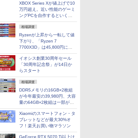
XBOX Series Xが値上げで10
万円超え。近い性能のゲーミ
ングPCを自作するといくら
になる？
相場調査
Ryzenが上昇から一転して値
下がり、「Ryzen 7
7700X3D」は45,800円に急
落し「Ryzen 7 7800X3D」
イオシス創業30周年セール
との価格逆転解消 [8月前半の
「30周年記念祭」が14日か
CPU価格]
らスタート
相場調査
DDR5メモリの16GB×2枚組
が今年最安の39,980円、大容
量の64GB×2枚組は一部が続
騰 [8月前半のメモリ価格]
Xiaomiのスマートフォン・タ
ブレットなどが最大30%オ
フ！楽天お買い物マラソン
GeForce RTX 5070 Ti以上は