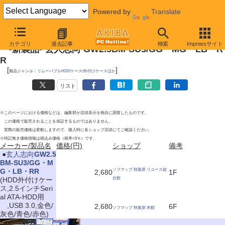
Powered by
Translate
2011年4月2日号
カテゴリ
過去記事
検索
Impressサイト
-新製品- 玄人志向 GW2.5BM-SU3/GG・MG・LB・R
R
[
]
製品ジャンル：
リムーバブルHDDケース/外付けケースほか
リスト
※このページにおける価格などは、編集部が店頭表示を独自に調査したものです。
この価格で販売されることを保証するものではありません。
実際の販売価格は変動しますので、購入時に各ショップ店頭にてご確認ください。
※特記無き価格情報は税込み価格（税率=5％）です。
メーカー/製品名
価格(円)
ショップ
備考
|
●
玄人志向
GW2.5
BM-SU3/GG・M
G・LB・RR
ソフマップ 秋葉原 リユース総
2,680
1F
(HDD外付けケー
合館
ス,2.5インチSeri
al ATA-HDD用
,USB 3.0,金色/
2,680
6F
ソフマップ 秋葉原 本館
灰色/青色/赤色)