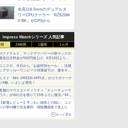
プに5インチ液晶搭載
全高118.5mmのデュアルタ
ワーCPUクーラー「RZ620M
X BK」がCPSから
Impress Watchシリーズ 人気記事
時間
24時間
1週間
1カ月
マクドナルド、マックデリバリーの朝マックの
最低注文料金が500円値上げ。8月18日より
1,500円から受付
ユニクロ、今日から「お盆特別セール」。涼感
シアサッカーワンピース待望値下げ、撥水ギア
ショーツは1990円に
ミスド「Mrs. GREEN APPLE」のコラボドーナ
ツ4種、いよいよ発売！
老舗のマウスユーティリティ「チューチューマ
ウス」がAIの力を借りて15年ぶりに復活／64bit
化、Windows 10/11、「Chrome」も走り回
【家電レビュー】手ごわい雑草との戦い、コメ
る。復活記念で2026年末まで500円
リの草刈機で完全勝利 掃除機感覚で使えた
もっと見る