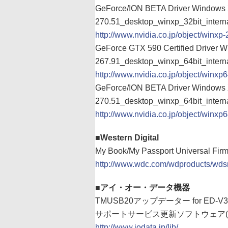
GeForce/ION BETA Driver Windows 
270.51_desktop_winxp_32bit_interna
http://www.nvidia.co.jp/object/winxp-
GeForce GTX 590 Certified Driver W
267.91_desktop_winxp_64bit_interna
http://www.nvidia.co.jp/object/winxp6
GeForce/ION BETA Driver Windows X
270.51_desktop_winxp_64bit_interna
http://www.nvidia.co.jp/object/winxp6
■Western Digital
My Book/My Passport Universal Fir
http://www.wdc.com/wdproducts/wd
■アイ・オー・データ機器
TMUSB20アップデーター for ED-V3 V
サポートサービス更新ソフトウェア(TMU
http://www.iodata.jp/lib/