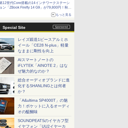
第12世代Core搭載の14インチワークステーシ
ョン「ZBook Firefly 14 G9」が79,800円！秋葉
原で中古PCセール
もっと見る
Special Site
レイズ鍛造1ピースアルミホ
イール「CE28 N-plus」軽量
なままに剛性を向上
AIスマートノートの
iFLYTEK「AINOTE 2」はな
ぜ魅力的なのか？
総合オーディオブランドに進
化するSHANLINGとは何者
か？
「A&ultima SP4000T」の魅
力！ポケットに入るオーディ
オの醍醐味
SOUNDPEATSのイヤカフ型
イヤフォン「UU2イヤーカ