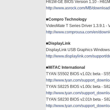
H61M-GE BIOS Version 1.10 - H61
http://www.asrock.com/MB/downlo
■Compro Technology
VideoMate T Series Driver 1.3.9.1
http://www.comprousa.com/en/downlo
■DisplayLink
DisplayLink USB Graphics Windows D
http://www.displaylink.com/support/
■MiTAC International
TYAN S5502 BIOS v1.02c beta - S5
http://www.tyan.com/support_down
TYAN S8225 BIOS v1.00c beta - S8
http://www.tyan.com/support_down
TYAN S8230 BIOS v2.01h beta - S8
http://www.tyan.com/support_down