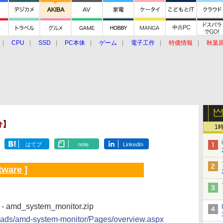
CPU
SSD
PC本体
ゲーム
電子工作
特価情報
秋葉
グルメ
イベント
価格動向
分】
1
はてブ
note
LinkedIn
tware ]
 - amd_system_monitor.zip
oads/amd-system-monitor/Pages/overview.aspx