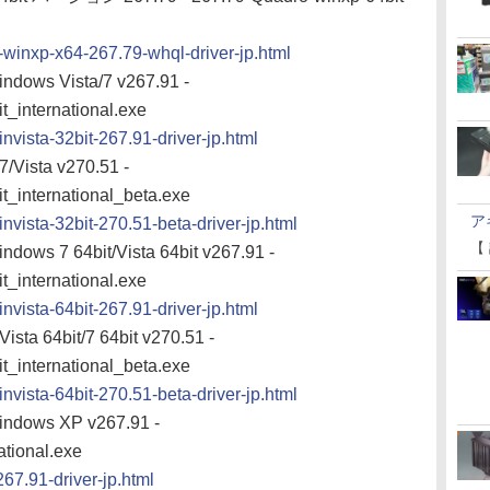
o-winxp-x64-267.79-whql-driver-jp.html
indows Vista/7 v267.91 -
_international.exe
invista-32bit-267.91-driver-jp.html
/Vista v270.51 -
_international_beta.exe
ア
invista-32bit-270.51-beta-driver-jp.html
【
ndows 7 64bit/Vista 64bit v267.91 -
_international.exe
invista-64bit-267.91-driver-jp.html
sta 64bit/7 64bit v270.51 -
_international_beta.exe
invista-64bit-270.51-beta-driver-jp.html
Windows XP v267.91 -
tional.exe
267.91-driver-jp.html