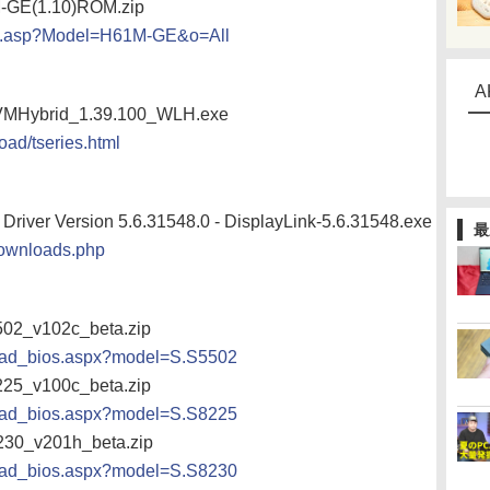
M-GE(1.10)ROM.zip
ad.asp?Model=H61M-GE&o=All
A
 - VMHybrid_1.39.100_WLH.exe
ad/tseries.html
river Version 5.6.31548.0 - DisplayLink-5.6.31548.exe
最
downloads.php
502_v102c_beta.zip
load_bios.aspx?model=S.S5502
225_v100c_beta.zip
load_bios.aspx?model=S.S8225
230_v201h_beta.zip
load_bios.aspx?model=S.S8230