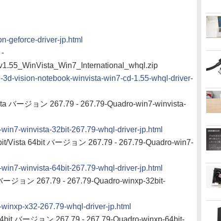
on-geforce-driver-jp.html
 -
.55_WinVista_Win7_International_whql.zip
ce-3d-vision-notebook-winvista-win7-cd-1.55-whql-driver-
sta バージョン 267.79 - 267.79-Quadro-win7-winvista-
-win7-winvista-32bit-267.79-whql-driver-jp.html
it/Vista 64bit バージョン 267.79 - 267.79-Quadro-win7-
-win7-winvista-64bit-267.79-whql-driver-jp.html
ージョン 267.79 - 267.79-Quadro-winxp-32bit-
o-winxp-x32-267.79-whql-driver-jp.html
4bit バージョン 267.79 - 267.79-Quadro-winxp-64bit-