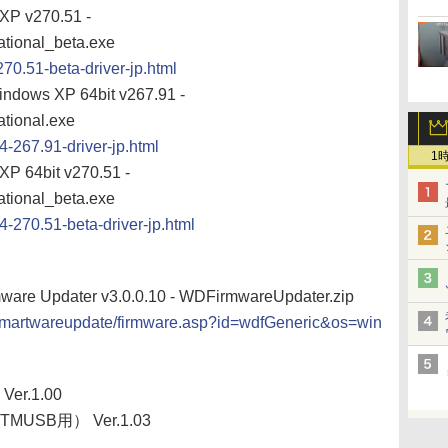
XP v270.51 -
tional_beta.exe
270.51-beta-driver-jp.html
indows XP 64bit v267.91 -
tional.exe
4-267.91-driver-jp.html
1
P 64bit v270.51 -
tional_beta.exe
4-270.51-beta-driver-jp.html
mware Updater v3.0.0.10 - WDFirmwareUpdater.zip
smartwareupdate/firmware.asp?id=wdfGeneric&os=win
er.1.00
SB用） Ver.1.03