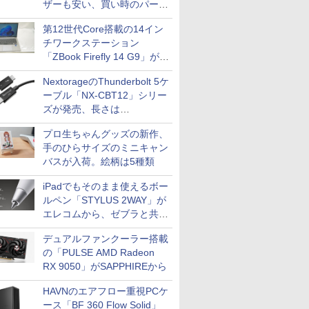
ザーも安い、買い時のパーツ
は？【8月7日(金)22時配信】
第12世代Core搭載の14イン
チワークステーション
「ZBook Firefly 14 G9」が
79,800円！秋葉原で中古PC
NextorageのThunderbolt 5ケ
セール
ーブル「NX-CBT12」シリー
ズが発売、長さは
30cm/50cm/1mの3種類
プロ生ちゃんグッズの新作、
手のひらサイズのミニキャン
バスが入荷。絵柄は5種類
iPadでもそのまま使えるボー
ルペン「STYLUS 2WAY」が
エレコムから、ゼブラと共同
開発
デュアルファンクーラー搭載
の「PULSE AMD Radeon
RX 9050」がSAPPHIREから
HAVNのエアフロー重視PCケ
ース「BF 360 Flow Solid」