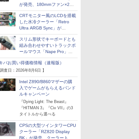
が発売、180mmファン×2搭
載
CRTモニター風のLCDを搭載
した水冷クーラー「Retro
Ultra ARGB Sync」が
Thermaltakeから
スリム形状でキーボードとも
組み合わせやすいトラックボ
ールマウス「Nape Pro」が
Keychronから
キバお買い得価格情報（速報版）
 調査日：2026年8月6日 】
Intel Z890/B860マザーの購
入でゲームがもらえるバンド
ルキャンペーン
『Dying Light: The Beast』
『HITMAN 3』『Civ VII』の3
タイトルから選べる
CPSの大型ツインタワーCPU
クーラー「RZ820 Display
BK」が発売、クーラートッ