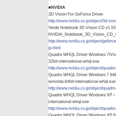
■NVIDIA
3D Vision For GeForce Driver
http://www.nvidia.co.jp/object/3d-visi
Verde Notebook 3D Vision CD v1.55
NVIDIA_Notebook_3D_Vision_CD_v1
http://www.nvidia.co.jp/object/gefor
jp.html
Quadro WHQL Driver Windows 7/Vi
32bit-international-whql.exe
http://www.nvidia.co.jp/object/quadro
Quadro WHQL Driver Windows 7 64b
winvista-64bit-international-whql.exe
http://www.nvidia.co.jp/object/quadro
Quadro WHQL Driver Windows XP バ
international-whql.exe
http://www.nvidia.co.jp/object/quadr
Quadro WHQL Driver Windows XP 6