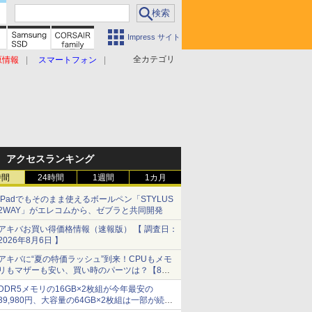
Impress サイト
全カテゴリ
原情報
スマートフォン
アクセスランキング
時間
24時間
1週間
1カ月
iPadでもそのまま使えるボールペン「STYLUS
2WAY」がエレコムから、ゼブラと共同開発
アキバお買い得価格情報（速報版） 【 調査日：
2026年8月6日 】
アキバに“夏の特価ラッシュ”到来！CPUもメモ
リもマザーも安い、買い時のパーツは？【8月7
日(金)22時配信】
DDR5メモリの16GB×2枚組が今年最安の
39,980円、大容量の64GB×2枚組は一部が続騰
[8月前半のメモリ価格]