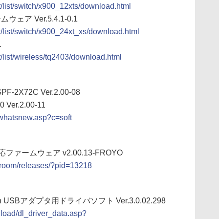
rt/list/switch/x900_12xts/download.html
ムウェア Ver.5.4.1-0.1
rt/list/switch/x900_24xt_xs/download.html
1
rt/list/wireless/tq2403/download.html
X72C Ver.2.00-08
er.2.00-11
/whatsnew.asp?c=soft
2.2対応ファームウェア v2.00.13-FROYO
ssroom/releases/?pid=13218
oth USBアダプタ用ドライバソフト Ver.3.0.02.298
load/dl_driver_data.asp?