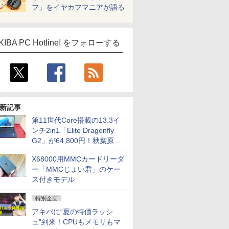
フ」をイヤカフマニアが語る
KIBA PC Hotline! をフォローする
新記事
第11世代Core搭載の13.3イ
ンチ2in1「Elite Dragonfly
G2」が64,800円！秋葉原で
中古PCセール
X68000用MMCカードリーダ
ー「MMCじょい君」のケー
ス付きモデル
特別企画
アキバに“夏の特価ラッシ
ュ”到来！CPUもメモリもマ