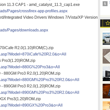
ersion 11.3 CAP1 - amd_catalyst_11.3_cap1.exe
ads/Pages/crossfirex-app-profiles.aspx
/Integrated Video Drivers Windows 7/Vista/XP Version
loads/Pages/downloads.aspx
870iCafe R2.0(1.10)ROM(C).zip
ad.asp?Model=870iCafe%20R2.0&o=All
G Pro3(1.20)ROM.zip
ad.asp?Model=880G%20Pro3&o=All
0 - 880GM Pro3 R2.0(1.20)ROM.zip
oad.asp?Model=880GM%20Pro3%20R2.0&o=All
0 - 890GM Pro3 R2.0(1.20)ROM.zip
oad.asp?Model=890GM%20Pro3%20R2.0&o=All
0GX Pro3(1.20)ROM.zip
ad.asp?Model=890GX%20Pro3&o=All