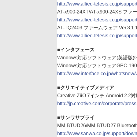
http://www.allied-telesis.co.jp/suppo
AT-x900-24XT/AT-x900-24XS ファー
http://www.allied-telesis.co.jp/suppo
AT-TQ2403 ファームウェア Ver.3.1.
http://www.allied-telesis.co.jp/suppo
■インタフェース
Windows対応ソフトウェア(英語版)GPF-2
Windows対応ソフトウェアGPC-1900 V
http://www.interface.co.jp/whatsnew
■クリエイティブメディア
Creative ZiiO 7インチ Android 
http://jp.creative.com/corporate/pre
■サンワサプライ
MM-BTUD26/MM-BTUD27 Blueto
http://www.sanwa.co.jp/support/down