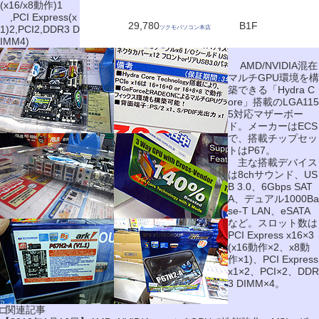
(x16/x8動作)1
,PCI Express(x
29,780
B1F
1)2,PCI2,DDR3 D
ツクモパソコン本店
IMM4)
AMD/NVIDIA混在
マルチGPU環境を構
築できる「Hydra C
ore」搭載のLGA115
5対応マザーボー
ド。メーカーはECS
で、搭載チップセッ
トはP67。
主な搭載デバイス
は8chサウンド、US
B 3.0、6Gbps SAT
A、デュアル1000Ba
se-T LAN、eSATA
など。スロット数は
PCI Express x16×3
(x16動作×2、x8動
作×1)、PCI Express
x1×2、PCI×2、DDR
3 DIMM×4。
□関連記事