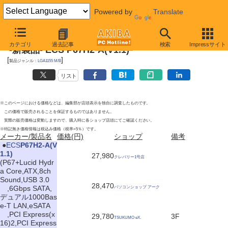
Powered by
Translate
2011年4月9日
カテゴリ
過去記事
検索
Impressサイト
-新製品- ECS P67H2-A(V1.1)
[
]
製品ジャンル：
LGA1155 M/B
リスト
※このページにおける価格などは、編集部が店頭表示を独自に調査したものです。
この価格で販売されることを保証するものではありません。
実際の販売価格は変動しますので、購入時に各ショップ店頭にてご確認ください。
※特記無き価格情報は税込み価格（税率=5％）です。
メーカー/製品名
価格(円)
ショップ
備考
|
●
ECS
P67H2-A(V
1.1)
27,980
クレバリー1号店
(P67+Lucid Hydr
a Core,ATX,8ch
Sound,USB 3.0
28,470
,6Gbps SATA,
パソコンショップ アーク
デュアル1000Bas
e-T LAN,eSATA
,PCI Express(x
29,780
3F
TSUKUMO eX.
16)2,PCI Express