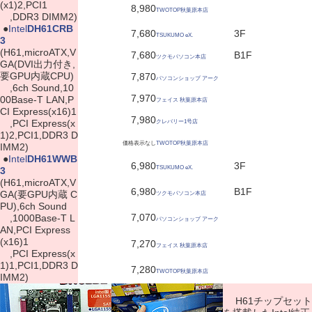
(x1)2,PCI1
8,980
TWOTOP秋葉原本店
,DDR3 DIMM2)
|
●
Intel
DH61CRB
7,680
3F
TSUKUMO eX.
3
(H61,microATX,V
7,680
B1F
ツクモパソコン本店
GA(DVI出力付き,
要GPU内蔵CPU)
7,870
パソコンショップ アーク
,6ch Sound,10
7,970
00Base-T LAN,P
フェイス 秋葉原本店
CI Express(x16)1
7,980
,PCI Express(x
クレバリー1号店
1)2,PCI1,DDR3 D
価格表示なし
TWOTOP秋葉原本店
IMM2)
|
●
Intel
DH61WWB
6,980
3F
TSUKUMO eX.
3
(H61,microATX,V
6,980
B1F
GA(要GPU内蔵 C
ツクモパソコン本店
PU),6ch Sound
7,070
,1000Base-T L
パソコンショップ アーク
AN,PCI Express
(x16)1
7,270
フェイス 秋葉原本店
,PCI Express(x
1)1,PCI1,DDR3 D
7,280
TWOTOP秋葉原本店
IMM2)
H61チップセット