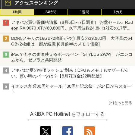
アクセスランキング
1時間
24時間
1週間
1カ月
アキバお買い得価格情報（8月6日～7日調査） お盆セール、Rad
eon RX 9070 XTが89,800円、水平周波数24.8kHz対応の17型モ
ニターが9,801円、暑さ指数連動セール ほか
DDR5メモリの16GB×2枚組が今年最安の39,980円、大容量の64
GB×2枚組は一部が続騰 [8月前半のメモリ価格]
iPadでもそのまま使えるボールペン「STYLUS 2WAY」がエレコ
ムから、ゼブラと共同開発
アキバに“夏の特価ラッシュ”到来！CPUもメモリもマザーも安
い、買い時のパーツは？【8月7日(金)22時配信】
イオシス創業30周年セール「30周年記念祭」が14日からスター
ト
もっと見る
AKIBA PC Hotline! をフォローする