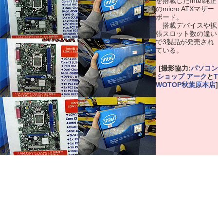
を搭載したIntel純正
のmicro ATXマザー
ボード。
搭載デバイスや拡
張スロット数の違い
で3製品が発売され
ている。
[撮影協力:
パソコン
ショップ アーク
と
T
WOTOP秋葉原本店
]