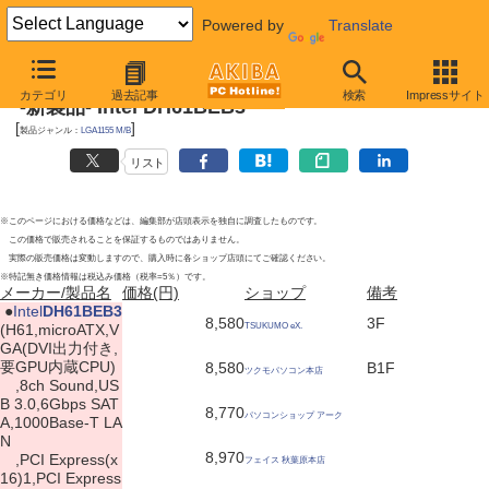
Powered by
Translate
2011年4月16日
カテゴリ
過去記事
検索
Impressサイト
-新製品- Intel DH61BEB3
[
]
製品ジャンル：
LGA1155 M/B
リスト
※このページにおける価格などは、編集部が店頭表示を独自に調査したものです。
この価格で販売されることを保証するものではありません。
実際の販売価格は変動しますので、購入時に各ショップ店頭にてご確認ください。
※特記無き価格情報は税込み価格（税率=5％）です。
メーカー/製品名
価格(円)
ショップ
備考
|
●
Intel
DH61BEB3
8,580
3F
(H61,microATX,V
TSUKUMO eX.
GA(DVI出力付き,
要GPU内蔵CPU)
8,580
B1F
ツクモパソコン本店
,8ch Sound,US
B 3.0,6Gbps SAT
8,770
パソコンショップ アーク
A,1000Base-T LA
N
8,970
,PCI Express(x
フェイス 秋葉原本店
16)1,PCI Express