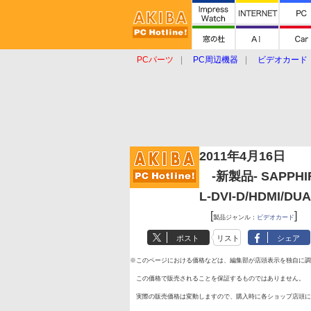
PCパーツ
PC周辺機器
ビデオカード
タブレット
おもしろグッズ
ショップ
2011年4月16日
-新製品- SAPPHIRE 
L-DVI-D/HDMI/DUA
[
]
製品ジャンル：
ビデオカード
ポスト
リスト
シェア
※このページにおける価格などは、編集部が店頭表示を独自に調
この価格で販売されることを保証するものではありません。
実際の販売価格は変動しますので、購入時に各ショップ店頭に