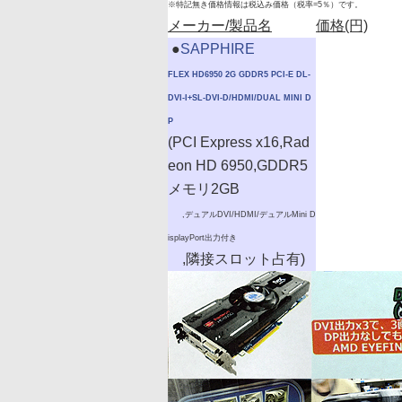
※特記無き価格情報は税込み価格（税率=5％）です。
メーカー/製品名
価格(円)
|
●
SAPPHIRE
FLEX HD6950 2G GDDR5 PCI-E DL-
DVI-I+SL-DVI-D/HDMI/DUAL MINI D
P
(PCI Express x16,Rad
eon HD 6950,GDDR5
メモリ2GB
,デュアルDVI/HDMI/デュアルMini D
isplayPort出力付き
,隣接スロット占有)