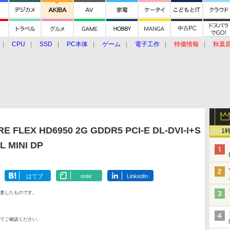
CPU
SSD
PC本体
ゲーム
電子工作
特価情報
秋葉
グルメ
イベント
価格動向
FLEX HD6950 2G GDDR5 PCI-E DL-DVI-I+S
1
L MINI DP
はてブ
note
LinkedIn
査したものです。
てご確認ください。