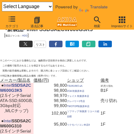
Powered by
Translate
2011年4月16日
カテゴリ
過去記事
検索
Impressサイト
-新製品- Intel SSDSA2CW600G3K5
[
]
製品ジャンル：
HDD
リスト
※このページにおける価格などは、編集部が店頭表示を独自に調査したものです。
この価格で販売されることを保証するものではありません。
実際の販売価格は変動しますので、購入時に各ショップ店頭にてご確認ください。
※特記無き価格情報は税込み価格（税率=5％）です。
メーカー/製品名
価格(円)
ショップ
備考
|
●
Intel
SSDSA2C
98,800
TSUKUMO eX.
1F,売り切れ
W600G3K5
98,800
B1F
ZOA 秋葉原本店
(2.5インチSerial
98,970
フェイス 秋葉原本店
ATA-SSD,600GB,
98,980
売り切れ
クレバリー1号店
3Gbps対応
99,800
TWOTOP秋葉原本店
,MLCチップ)
ソフマップ 秋葉原 リユース総
102,800
1F
合館
|
●
Intel
SSDSA2C
95,800
1F
W600G310
ツクモパソコン本店II
(2.5インチSerial