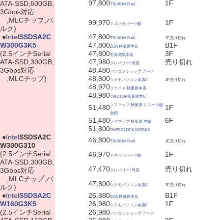
97,800
1F
ATA-SSD,600GB,
TSUKUMO eX.
3Gbps対応
,MLCチップ,バ
99,970
1F
ドスパラパーツ館
ルク)
|
●
Intel
SSDSA2C
47,800
TSUKUMO eX.
1F,売り切れ
W300G3K5
47,800
B1F
ZOA 秋葉原本店
(2.5インチSerial
47,800
3F
石丸電気本店
ATA-SSD,300GB,
47,980
売り切れ
クレバリー1号店
3Gbps対応
48,480
パソコンショップ アーク
,MLCチップ)
48,800
ツクモパソコン本店II
1F,売り切れ
48,970
フェイス 秋葉原本店
48,980
TWOTOP秋葉原本店
ソフマップ 秋葉原 リユース総
51,480
1F
合館
51,480
6F
ソフマップ 秋葉原 本館
51,800
OVERCLOCK WORKS
|
●
Intel
SSDSA2C
46,800
TSUKUMO eX.
1F,売り切れ
W300G310
(2.5インチSerial
46,970
1F
ドスパラパーツ館
ATA-SSD,300GB,
47,470
売り切れ
3Gbps対応
クレバリー1号店
,MLCチップ,バ
47,800
ツクモパソコン本店II
1F,売り切れ
ルク)
|
●
Intel
SSDSA2C
26,880
B1F
ZOA 秋葉原本店
W160G3K5
26,980
1F
ツクモパソコン本店II
(2.5インチSerial
26,980
パソコンショップ アーク