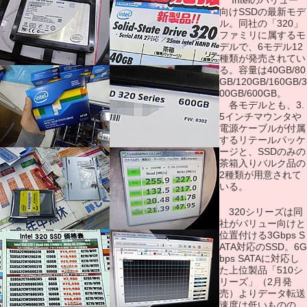
Intelのバリュー
向けSSDの最新モデ
ル。同社の「320」
ファミリに属するモ
デルで、6モデル12
種類が発売されてい
る。容量は40GB/80
GB/120GB/160GB/3
00GB/600GB。
各モデルとも、3.
5インチマウンタや
電源ケーブルが付属
するリテールパッケ
ージと、SSDのみの
茶箱入りバルク品の
2種類が用意されて
いる。
320シリーズは同
社がバリュー向けと
位置付ける3Gbps S
ATA対応のSSD。6G
bps SATAに対応し
た上位製品「510シ
リーズ」（2月発
売）よりデータ転送
速度は低いものの、