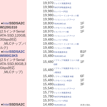
19,970
フェイス 秋葉原本店
19,980
TWOTOP秋葉原本店
19,980
クレバリー1号店
19,980
クレバリー インターネット館
19,980
パソコンショップ アーク
|
●
Intel
SSDSA2C
18,800
1F
TSUKUMO eX.
W120G310
18,800
1F
ツクモパソコン本店II
(2.5インチSerial
18,970
1F
ドスパラパーツ館
ATA-SSD,120GB,
18,980
パソコンショップ アーク
3Gbps対応
19,480
クレバリー1号店
,MLCチップ,バ
19,480
クレバリー インターネット館
ルク)
19,480
パソコンハウス東映
|
●
Intel
SSDSA2C
15,380
B1F
ZOA 秋葉原本店
W080G3K5
15,480
1F
TSUKUMO eX.
(2.5インチSerial
ソフマップ 秋葉原 リユース総
15,480
1F
ATA-SSD,80GB,3
合館
Gbps対応
ソフマップ 秋葉原 中古パソコ
15,480
,MLCチップ)
ン駅前店
15,480
6F
ソフマップ 秋葉原 本館
15,480
1F
ツクモパソコン本店II
15,480
3F
石丸電気本店
15,540
パソコンショップ アーク
15,770
フェイス 秋葉原本店
15,780
TWOTOP秋葉原本店
15,970
クレバリー1号店
|
●
Intel
SSDSA2C
14,480
TSUKUMO eX.
1F,売り切れ