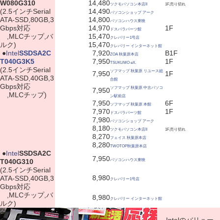
W080G310
14,480
ツクモパソコン本店II
1F,売り切れ
(2.5インチSerial
14,490
パソコンショップ アーク
ATA-SSD,80GB,3
14,800
パソコンハウス東映
Gbps対応
14,970
1F
ドスパラパーツ館
,MLCチップ,バ
15,470
クレバリー1号店
ルク)
15,470
クレバリー インターネット館
|
●
Intel
SSDSA2C
7,920
B1F
ZOA 秋葉原本店
T040G3K5
7,950
1F
TSUKUMO eX.
(2.5インチSerial
ソフマップ 秋葉原 リユース総
7,950
1F
ATA-SSD,40GB,3
合館
Gbps対応
ソフマップ 秋葉原 中古パソコ
7,950
,MLCチップ)
ン駅前店
7,950
6F
ソフマップ 秋葉原 本館
7,970
1F
ドスパラパーツ館
7,980
パソコンショップ アーク
8,180
ツクモパソコン本店II
1F,売り切れ
8,270
フェイス 秋葉原本店
8,280
TWOTOP秋葉原本店
|
●
Intel
SSDSA2C
7,950
T040G310
パソコンハウス東映
(2.5インチSerial
8,980
ATA-SSD,40GB,3
クレバリー1号店
Gbps対応
,MLCチップ,バ
8,980
クレバリー インターネット館
ルク)