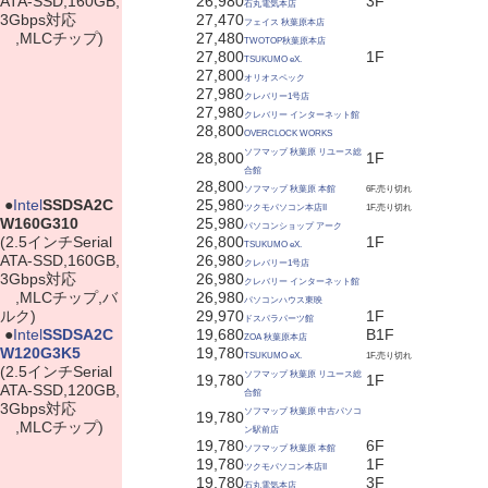
ATA-SSD,160GB,
26,980
3F
石丸電気本店
3Gbps対応
27,470
フェイス 秋葉原本店
,MLCチップ)
27,480
TWOTOP秋葉原本店
27,800
1F
TSUKUMO eX.
27,800
オリオスペック
27,980
クレバリー1号店
27,980
クレバリー インターネット館
28,800
OVERCLOCK WORKS
ソフマップ 秋葉原 リユース総
28,800
1F
合館
28,800
ソフマップ 秋葉原 本館
6F,売り切れ
|
●
Intel
SSDSA2C
25,980
ツクモパソコン本店II
1F,売り切れ
W160G310
25,980
パソコンショップ アーク
(2.5インチSerial
26,800
1F
TSUKUMO eX.
ATA-SSD,160GB,
26,980
クレバリー1号店
3Gbps対応
26,980
クレバリー インターネット館
,MLCチップ,バ
26,980
パソコンハウス東映
ルク)
29,970
1F
ドスパラパーツ館
|
●
Intel
SSDSA2C
19,680
B1F
ZOA 秋葉原本店
W120G3K5
19,780
TSUKUMO eX.
1F,売り切れ
(2.5インチSerial
ソフマップ 秋葉原 リユース総
19,780
1F
ATA-SSD,120GB,
合館
3Gbps対応
ソフマップ 秋葉原 中古パソコ
19,780
,MLCチップ)
ン駅前店
19,780
6F
ソフマップ 秋葉原 本館
19,780
1F
ツクモパソコン本店II
19,780
3F
石丸電気本店