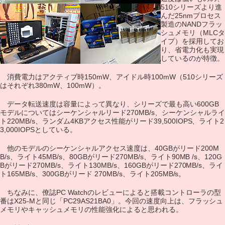
510シリーズより進
んだ25nmプロセス
製造のNANDフラッ
シュメモリ（MLCタ
イプ）を採用してお
り、省電力化も実現
しているのが特徴。
消費電力はアクティブ時150mW、アイドル時100mW（510シリーズ
はそれぞれ380mW、100mW）。
データ転送速度は容量によって異なり、シリーズで最も高い600GB
モデルについてはシーケンシャルリード270MB/s、シーケンシャルライ
ト220MB/s、ランダム4KBアクセス性能がリード39,500IOPS、ライト2
3,000IOPSとしている。
他のモデルのシーケンシャルアクセス速度は、40GBがリード200M
B/s、ライト45MB/s、80GBがリード270MB/s、ライト90MB /s、120G
Bがリード270MB/s、ライト130MB/s、160GBがリード270MB/s、ライ
ト165MB/s、300GBがリード 270MB/s、ライト205MB/s。
ちなみに、僚誌PC Watchのレビューによると搭載コントローラの型
番はX25-Mと同じ「PC29AS21BA0」。今回の速度向上は、フラッシュ
メモリやキャッシュメモリの性能強化によると思われる。