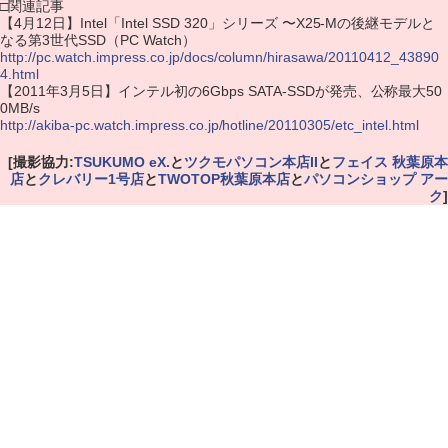
□関連記事
【4月12日】Intel「Intel SSD 320」シリーズ 〜X25-Mの後継モデルと
なる第3世代SSD（PC Watch）
http://pc.watch.impress.co.jp/docs/column/hirasawa/20110412_43890
4.html
【2011年3月5日】インテル初の6Gbps SATA-SSDが発売、公称最大50
0MB/s
http://akiba-pc.watch.impress.co.jp/hotline/20110305/etc_intel.html
[撮影協力:
TSUKUMO eX.
と
ツクモパソコン本店II
と
フェイス 秋葉原本
店
と
クレバリー1号店
と
TWOTOP秋葉原本店
と
パソコンショップ アー
ク
]