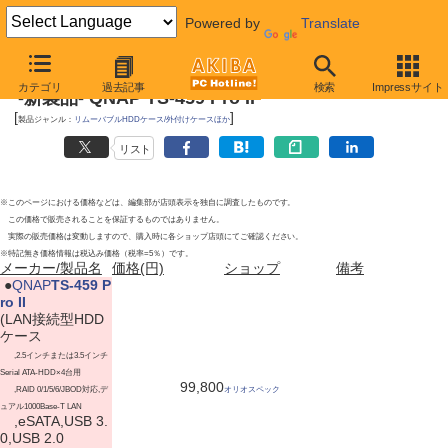
Powered by
Translate
2011年4月16日
カテゴリ
過去記事
検索
Impressサイト
-新製品- QNAP TS-459 Pro II
[
]
製品ジャンル：
リムーバブルHDDケース/外付けケースほか
リスト
※このページにおける価格などは、編集部が店頭表示を独自に調査したものです。
この価格で販売されることを保証するものではありません。
実際の販売価格は変動しますので、購入時に各ショップ店頭にてご確認ください。
※特記無き価格情報は税込み価格（税率=5％）です。
メーカー/製品名
価格(円)
ショップ
備考
|
●
QNAP
TS-459 P
ro II
(LAN接続型HDD
ケース
,2.5インチまたは3.5インチ
Serial ATA-HDD×4台用
99,800
,RAID 0/1/5/6/JBOD対応,デ
オリオスペック
ュアル1000Base-T LAN
,eSATA,USB 3.
0,USB 2.0