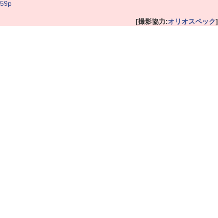
59p
[撮影協力:
オリオスペック
]