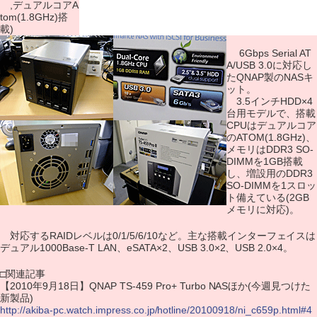
,デュアルコアA
tom(1.8GHz)搭
載)
6Gbps Serial AT
A/USB 3.0に対応し
たQNAP製のNASキ
ット。
3.5インチHDD×4
台用モデルで、搭載
CPUはデュアルコア
のATOM(1.8GHz)、
メモリはDDR3 SO-
DIMMを1GB搭載
し、増設用のDDR3
SO-DIMMを1スロッ
ト備えている(2GB
メモリに対応)。
対応するRAIDレベルは0/1/5/6/10など。主な搭載インターフェイスは
デュアル1000Base-T LAN、eSATA×2、USB 3.0×2、USB 2.0×4。
□関連記事
【2010年9月18日】QNAP TS-459 Pro+ Turbo NASほか(今週見つけた
新製品)
http://akiba-pc.watch.impress.co.jp/hotline/20100918/ni_c659p.html#4