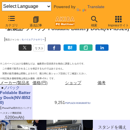
Powered by
Translate
2011年4月23日号
カテゴリ
過去記事
検索
Impressサイト
-新製品- ノバック Foldable Battery Dock(NV-IB520)
[
]
製品ジャンル：
モバイルアクセサリー
リスト
※このページにおける価格などは、編集部が店頭表示を独自に調査したものです。
この価格で販売されることを保証するものではありません。
実際の販売価格は変動しますので、購入時に各ショップ店頭にてご確認ください。
※特記無き価格情報は税込み価格（税率=5％）です。
メーカー/製品名
価格(円)
ショップ
備考
|
●
ノバック
Foldable Batter
y Dock(NV-IB52
0)
9,251
PS/PLAZA WAKAMATSU
(
iPhone/iPad用外付けバッテリ
ー,スタンド機能搭載
,5200mAh)
スタンドを備え