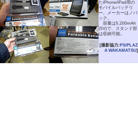
たiPhone/iPad用の
モバイルバッテリ
ー。メーカーはノバ
ック。
容量は5,200mAh
(5V)で、スタンド部
は収納可能。
[撮影協力:
PS/PLAZ
A WAKAMATSU
]