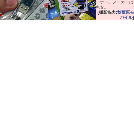
ーナー。メーカーは
恵安。
[撮影協力:
秋葉原モ
バイル
]