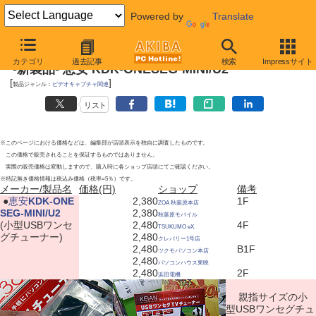
Powered by
Translate
2011年4月23日号
カテゴリ
過去記事
検索
Impressサイト
-新製品- 恵安 KDK-ONESEG-MINI/U2
[
]
製品ジャンル：
ビデオキャプチャ関連
リスト
※このページにおける価格などは、編集部が店頭表示を独自に調査したものです。
この価格で販売されることを保証するものではありません。
実際の販売価格は変動しますので、購入時に各ショップ店頭にてご確認ください。
※特記無き価格情報は税込み価格（税率=5％）です。
メーカー/製品名
価格(円)
ショップ
備考
|
●
恵安
KDK-ONE
2,380
1F
ZOA 秋葉原本店
SEG-MINI/U2
2,380
秋葉原モバイル
(小型USBワンセ
2,480
4F
TSUKUMO eX.
グチューナー)
2,480
クレバリー1号店
2,480
B1F
ツクモパソコン本店
2,480
パソコンハウス東映
2,480
2F
浜田電機
親指サイズの小
型USBワンセグチュ