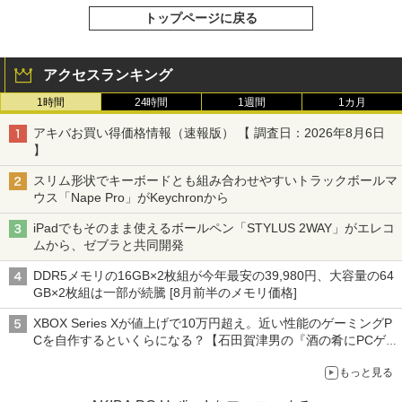
トップページに戻る
アクセスランキング
1時間
24時間
1週間
1カ月
アキバお買い得価格情報（速報版） 【 調査日：2026年8月6日
】
スリム形状でキーボードとも組み合わせやすいトラックボールマ
ウス「Nape Pro」がKeychronから
iPadでもそのまま使えるボールペン「STYLUS 2WAY」がエレコ
ムから、ゼブラと共同開発
DDR5メモリの16GB×2枚組が今年最安の39,980円、大容量の64
GB×2枚組は一部が続騰 [8月前半のメモリ価格]
XBOX Series Xが値上げで10万円超え。近い性能のゲーミングP
Cを自作するといくらになる？【石田賀津男の『酒の肴にPCゲ
ーム』】
もっと見る