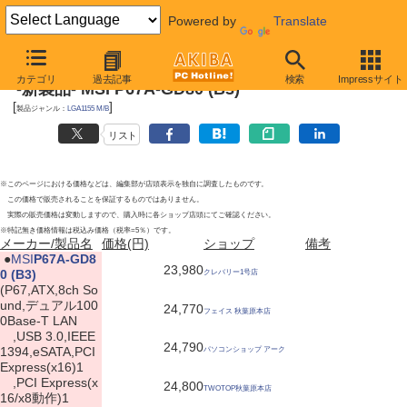
Powered by
Translate
2011年4月23日号
カテゴリ
過去記事
検索
Impressサイト
-新製品- MSI P67A-GD80 (B3)
[
]
製品ジャンル：
LGA1155 M/B
リスト
※このページにおける価格などは、編集部が店頭表示を独自に調査したものです。
この価格で販売されることを保証するものではありません。
実際の販売価格は変動しますので、購入時に各ショップ店頭にてご確認ください。
※特記無き価格情報は税込み価格（税率=5％）です。
メーカー/製品名
価格(円)
ショップ
備考
|
●
MSI
P67A-GD8
23,980
0 (B3)
クレバリー1号店
(P67,ATX,8ch So
und,デュアル100
24,770
フェイス 秋葉原本店
0Base-T LAN
,USB 3.0,IEEE
24,790
1394,eSATA,PCI
パソコンショップ アーク
Express(x16)1
,PCI Express(x
24,800
TWOTOP秋葉原本店
16/x8動作)1