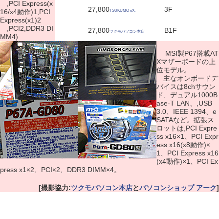
,PCI Express(x
27,800
3F
16/x4動作)1,PCI
TSUKUMO eX.
Express(x1)2
,PCI2,DDR3 DI
27,800
B1F
ツクモパソコン本店
MM4)
MSI製P67搭載AT
Xマザーボードの上
位モデル。
主なオンボードデ
バイスは8chサウン
ド、デュアル1000B
ase-T LAN、,USB
3.0、IEEE 1394、e
SATAなど。拡張ス
ロットは,PCI Expre
ss x16×1、PCI Expr
ess x16(x8動作)×
1、PCI Express x16
(x4動作)×1、PCI Ex
press x1×2、PCI×2、DDR3 DIMM×4。
[撮影協力:
ツクモパソコン本店
と
パソコンショップ アーク
]