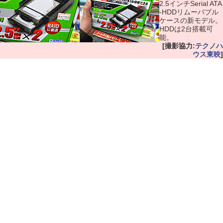
2.5インチSerial ATA
-HDDリムーバブル
ケースの新モデル。
HDDは2台搭載可
能。
[撮影協力:
テクノハ
ウス東映
]