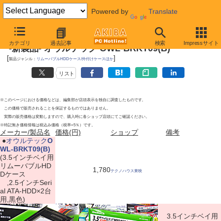
Powered by
Translate
2011年4月29日号
カテゴリ
過去記事
検索
Impressサイト
-新製品- オウルテック OWL-BRKT09(B)
[
]
製品ジャンル：
リムーバブルHDDケース/外付けケースほか
リスト
※このページにおける価格などは、編集部が店頭表示を独自に調査したものです。
この価格で販売されることを保証するものではありません。
実際の販売価格は変動しますので、購入時に各ショップ店頭にてご確認ください。
※特記無き価格情報は税込み価格（税率=5％）です。
メーカー/製品名
価格(円)
ショップ
備考
|
●
オウルテック
O
WL-BRKT09(B)
(3.5インチベイ用
リムーバブルHD
1,780
テクノハウス東映
Dケース
,2.5インチSeri
al ATA-HDD×2台
用,黒色)
3.5インチベイ用