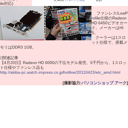
ツクモパソコン本店
ile対応)
ファンレス/LowP
rofile仕様のRadeon
HD 6450ビデオカー
ド。メーカーはHI
S。
クーラーは1スロ
ット仕様で、搭載メ
モリはDDR3 1GB。
□関連記事
【4月20日】Radeon HD 6000の下位モデル発売、5千円から、1スロッ
ト仕様やファンレス品も
http://akiba-pc.watch.impress.co.jp/hotline/20110423/etc_amd.html
[撮影協力:
パソコンショップ アーク
]