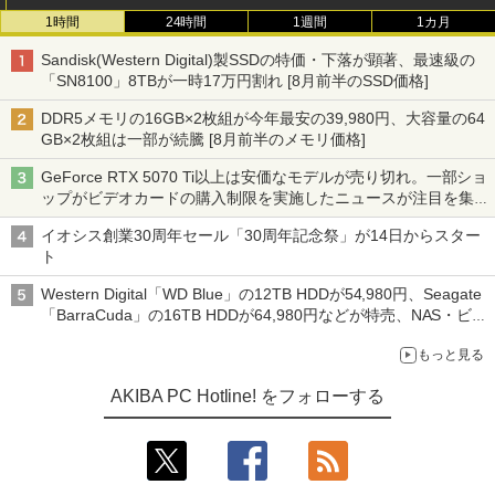
1時間
24時間
1週間
1カ月
Sandisk(Western Digital)製SSDの特価・下落が顕著、最速級の
「SN8100」8TBが一時17万円割れ [8月前半のSSD価格]
DDR5メモリの16GB×2枚組が今年最安の39,980円、大容量の64
GB×2枚組は一部が続騰 [8月前半のメモリ価格]
GeForce RTX 5070 Ti以上は安価なモデルが売り切れ。一部ショ
ップがビデオカードの購入制限を実施したニュースが注目を集め
る AKIBA PC Hotline! 先週のアクセスランキング 26年7月27日～
イオシス創業30周年セール「30周年記念祭」が14日からスター
26年8月3日
ト
Western Digital「WD Blue」の12TB HDDが54,980円、Seagate
「BarraCuda」の16TB HDDが64,980円などが特売、NAS・ビジ
ネス向けは上昇傾向 [8月前半のHDD価格]
もっと見る
AKIBA PC Hotline! をフォローする