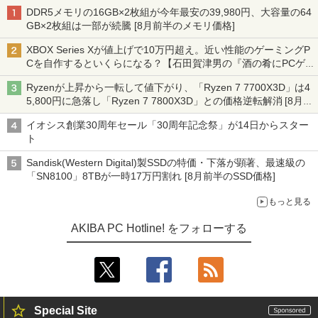
DDR5メモリの16GB×2枚組が今年最安の39,980円、大容量の64
GB×2枚組は一部が続騰 [8月前半のメモリ価格]
XBOX Series Xが値上げで10万円超え。近い性能のゲーミングP
Cを自作するといくらになる？【石田賀津男の『酒の肴にPCゲ
ーム』】
Ryzenが上昇から一転して値下がり、「Ryzen 7 7700X3D」は4
5,800円に急落し「Ryzen 7 7800X3D」との価格逆転解消 [8月前
半のCPU価格]
イオシス創業30周年セール「30周年記念祭」が14日からスター
ト
Sandisk(Western Digital)製SSDの特価・下落が顕著、最速級の
「SN8100」8TBが一時17万円割れ [8月前半のSSD価格]
もっと見る
AKIBA PC Hotline! をフォローする
Special Site