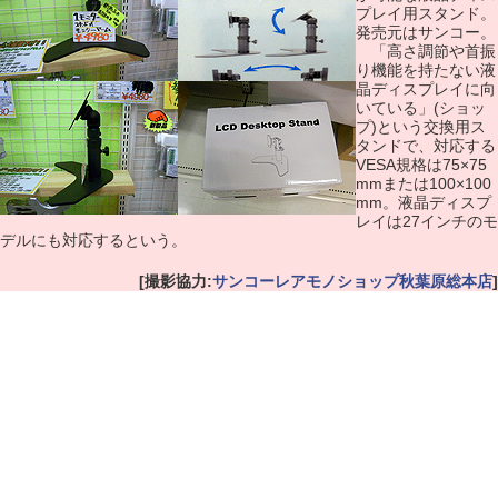
プレイ用スタンド。
発売元はサンコー。
「高さ調節や首振
り機能を持たない液
晶ディスプレイに向
いている」(ショッ
プ)という交換用ス
タンドで、対応する
VESA規格は75×75
mmまたは100×100
mm。液晶ディスプ
レイは27インチのモ
デルにも対応するという。
[撮影協力:
サンコーレアモノショップ秋葉原総本店
]