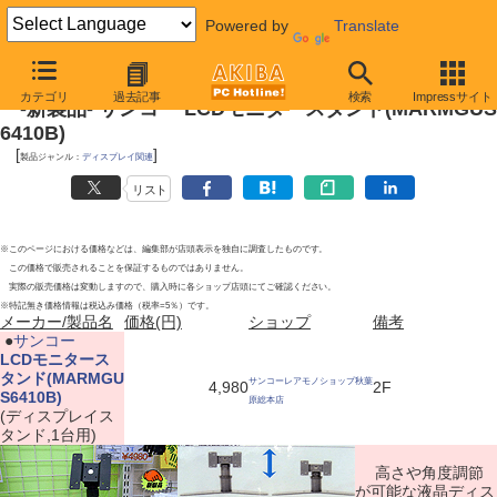
Powered by
Translate
2011年4月29日号
カテゴリ
過去記事
検索
Impressサイト
-新製品- サンコー LCDモニタースタンド(MARMGUS
6410B)
[
]
製品ジャンル：
ディスプレイ関連
リスト
※このページにおける価格などは、編集部が店頭表示を独自に調査したものです。
この価格で販売されることを保証するものではありません。
実際の販売価格は変動しますので、購入時に各ショップ店頭にてご確認ください。
※特記無き価格情報は税込み価格（税率=5％）です。
メーカー/製品名
価格(円)
ショップ
備考
|
●
サンコー
LCDモニタース
タンド(MARMGU
サンコーレアモノショップ秋葉
4,980
2F
S6410B)
原総本店
(ディスプレイス
タンド,1台用)
高さや角度調節
が可能な液晶ディス