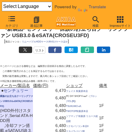
Powered by
Translate
2011年4月29日号
カテゴリ
過去記事
検索
Impressサイト
-新製品- センチュリー 裸族のお立ち台クーリングフ
ァン USB3.0＆eSATA(CROSEU3FD)
[
]
製品ジャンル：
リムーバブルHDDケース/外付けケースほか
リスト
※このページにおける価格などは、編集部が店頭表示を独自に調査したものです。
この価格で販売されることを保証するものではありません。
実際の販売価格は変動しますので、購入時に各ショップ店頭にてご確認ください。
※特記無き価格情報は税込み価格（税率=5％）です。
メーカー/製品名
価格(円)
ショップ
備考
|
●
センチュリー
6,470
フェイス 秋葉原本店
裸族のお立ち台クーリングファ
PC DIY SHOP FreeT（
ブロッ
6,480
ン USB3.0＆eSATA(CROSEU3
クE1-[f6]
）
6,480
1F
FD)
TSUKUMO eX.
(HDD外付けスタ
6,480
TWOTOP秋葉原本店
ンド,Serial ATA-H
ソフマップ 秋葉原 リユース総
6,480
1F
DD用
合館
,冷却ファン搭
6,480
1F
ツクモパソコン本店II
載,eSATA/USB 3.
6,480
1F
ドスパラパーツ館