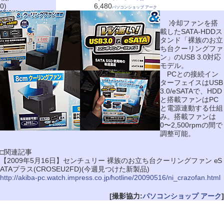
0)
6,480
パソコンショップ アーク
冷却ファンを搭
載したSATA-HDDス
タンド「裸族のお立
ち台クーリングファ
ン」のUSB 3.0対応
モデル。
PCとの接続イン
ターフェイスはUSB
3.0/eSATAで、HDD
と搭載ファンはPC
と電源連動する仕組
み。搭載ファンは
0〜2,500rpmの間で
調整可能。
□関連記事
【2009年5月16日】センチュリー 裸族のお立ち台クーリングファン eS
ATAプラス(CROSEU2FD)(今週見つけた新製品)
http://akiba-pc.watch.impress.co.jp/hotline/20090516/ni_crazofan.html
[撮影協力:
パソコンショップ アーク
]