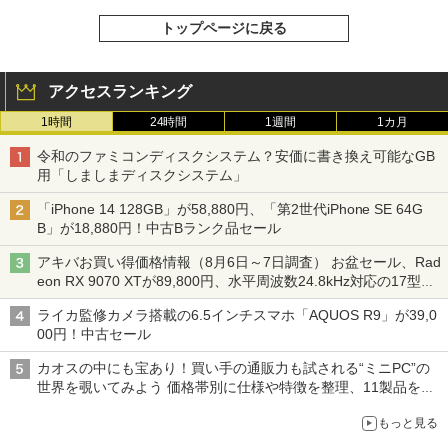
トップページに戻る
アクセスランキング
1時間
24時間
1週間
1カ月
令和のファミコンディスクシステム？安価に書き換え可能なGB
用「しましまディスクシステム」
「iPhone 14 128GB」が58,880円、「第2世代iPhone SE 64G
B」が18,880円！中古Bランク品セール
アキバお買い得価格情報（8月6日～7日調査） お盆セール、Rad
eon RX 9070 XTが89,800円、水平周波数24.8kHz対応の17型モ
ニターが9,801円、暑さ指数連動セール ほか
ライカ監修カメラ搭載の6.5インチスマホ「AQUOS R9」が39,0
00円！中古セール
カオスの中にも宝あり！買い手の通販力も試される“ミニPC”の
世界を覗いてみよう 価格帯別に仕様や特徴を整理、11製品をピ
ックアップ text by 石川 ひさよし
もっと見る