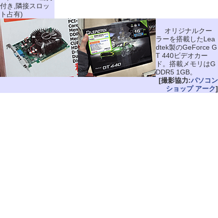
付き,隣接スロッ
ト占有)
オリジナルクー
ラーを搭載したLea
dtek製のGeForce G
T 440ビデオカー
ド。搭載メモリはG
DDR5 1GB。
[撮影協力:
パソコン
ショップ アーク
]