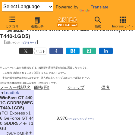
Powered by
Translate
2011年4月29日号
カテゴリ
過去記事
検索
Impressサイト
-新製品- Leadtek WinFast GT 440 1G GDDR5(WFG
T440-1GD5)
[
]
製品ジャンル：
ビデオカード
リスト
※このページにおける価格などは、編集部が店頭表示を独自に調査したものです。
この価格で販売されることを保証するものではありません。
実際の販売価格は変動しますので、購入時に各ショップ店頭にてご確認ください。
※特記無き価格情報は税込み価格（税率=5％）です。
メーカー/製品名
価格(円)
ショップ
備考
|
●
Leadtek
WinFast GT 440
1G GDDR5(WFG
T440-1GD5)
(PCI Express x1
6,GeForce GT 44
9,970
パソコンショップ アーク
0,GDDR5メモリ1
GB
,DVI/HDMI出力