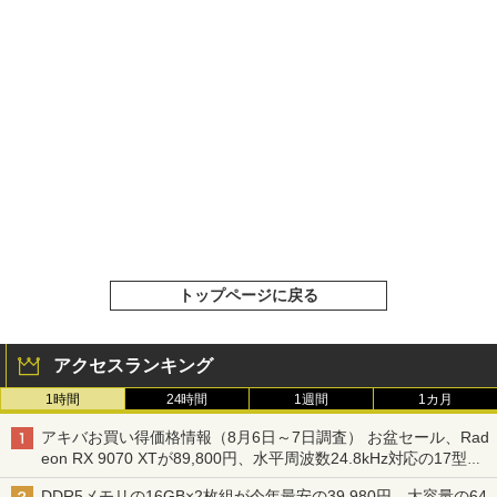
トップページに戻る
アクセスランキング
1時間
24時間
1週間
1カ月
アキバお買い得価格情報（8月6日～7日調査） お盆セール、Rad
eon RX 9070 XTが89,800円、水平周波数24.8kHz対応の17型モ
ニターが9,801円、暑さ指数連動セール ほか
DDR5メモリの16GB×2枚組が今年最安の39,980円、大容量の64