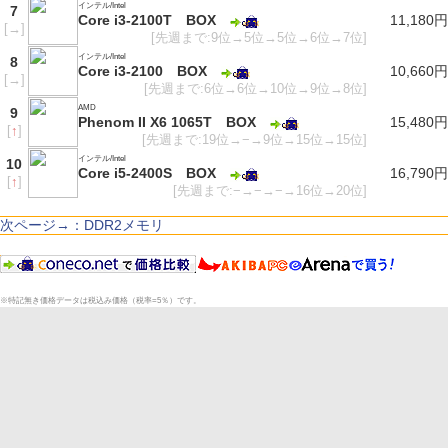
インテル/Intel
7
Core i3-2100T BOX
11,180円
[
→
]
[先週まで:9位→5位→5位→6位→7位]
インテル/Intel
8
Core i3-2100 BOX
10,660円
[
→
]
[先週まで:6位→6位→10位→9位→8位]
AMD
9
Phenom II X6 1065T BOX
15,480円
[
↑
]
[先週まで:19位→−→9位→15位→15位]
インテル/Intel
10
Core i5-2400S BOX
16,790円
[
↑
]
[先週まで:−→−→−→16位→20位]
次ページ→：DDR2メモリ
※特記無き価格データは税込み価格（税率=5％）です。