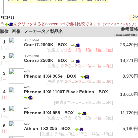
PCケース
電源
その他のPCケース/電源
その他のパーツ
液晶ディスプレイ
●
>>
CPU
※
をクリックするとconeco.netで価格比較できます
（アフィリエイトリンク）
参考価格
順位
画像
メーカー名／製品名
（coneco.net最安値）
インテル/Intel
1
Core i7-2600K BOX
26,420円
[
→
]
[先週まで:
1位
→
1位
→
1位
→
1位
→
1位
]
インテル/Intel
2
Core i5-2500K BOX
18,271円
[
→
]
[先週まで:
2位
→
3位
→
2位
→
2位
→
2位
]
AMD
3
Phenom II X4 905e BOX
8,970円
[
→
]
[先週まで:
3位
→
2位
→
3位
→
3位
→
3位
]
AMD
4
Phenom II X6 1100T Black Edition BOX
18,610円
[
↑
]
[先週まで:−→−→7位→8位→6位]
AMD
5
Phenom II X4 955 BOX
11,720円
[
→
]
[先週まで:7位→8位→6位→
4位
→5位]
AMD
6
Athlon II X2 255 BOX
5,180円
[
↑
]
[先週まで:5位→9位→12位→14位→10位]