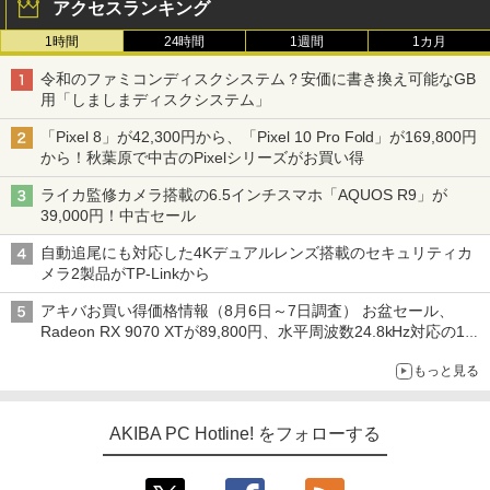
アクセスランキング
1時間
24時間
1週間
1カ月
令和のファミコンディスクシステム？安価に書き換え可能なGB
用「しましまディスクシステム」
「Pixel 8」が42,300円から、「Pixel 10 Pro Fold」が169,800円
から！秋葉原で中古のPixelシリーズがお買い得
ライカ監修カメラ搭載の6.5インチスマホ「AQUOS R9」が
39,000円！中古セール
自動追尾にも対応した4Kデュアルレンズ搭載のセキュリティカ
メラ2製品がTP-Linkから
アキバお買い得価格情報（8月6日～7日調査） お盆セール、
Radeon RX 9070 XTが89,800円、水平周波数24.8kHz対応の17
型モニターが9,801円、暑さ指数連動セール ほか
もっと見る
AKIBA PC Hotline! をフォローする