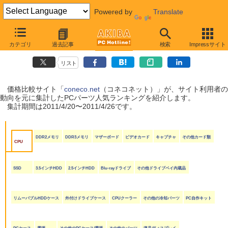
Powered by
Translate
coneco.net人気ランキング（PCパーツ編）
カテゴリ
過去記事
検索
Impressサイト
（2011/4/20〜2011/4/26）
リスト
価格比較サイト「
coneco.net
（コネコネット）」が、サイト利用者の
動向を元に集計したPCパーツ人気ランキングを紹介します。
集計期間は2011/4/20〜2011/4/26です。
DDR2メモリ
DDR3メモリ
マザーボード
ビデオカード
キャプチャ
その他カード類
CPU
SSD
3.5インチHDD
2.5インチHDD
Blu-rayドライブ
その他ドライブベイ内蔵品
リムーバブルHDDケース
外付けドライブケース
CPUクーラー
その他の冷却パーツ
PC自作キット