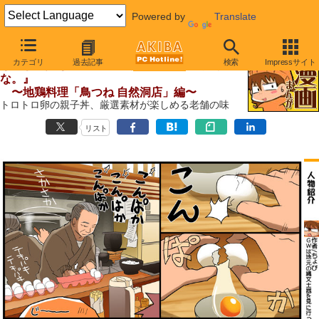
Powered by
Translate
【 2011年5月17日 】
カテゴリ
過去記事
検索
Impressサイト
ちょび＆姉ちゃんの『アキバでごはん食べたい
な。』
〜地鶏料理「鳥つね 自然洞店」編〜
トロトロ卵の親子丼、厳選素材が楽しめる老舗の味
リスト