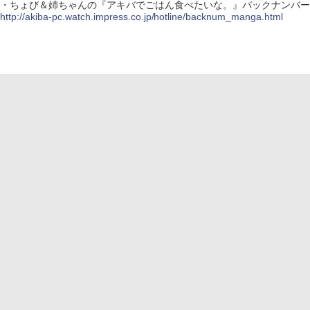
・ちょび＆姉ちゃんの『アキバでごはん食べたいな。』バックナンバー
http://akiba-pc.watch.impress.co.jp/hotline/backnum_manga.html