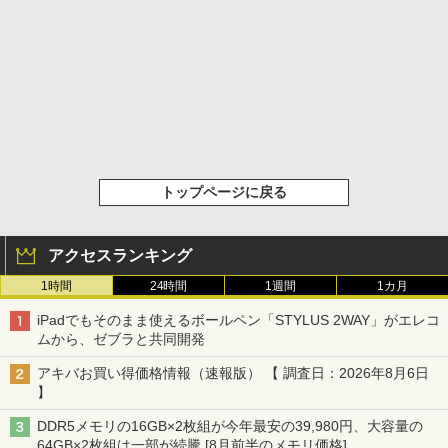
トップページに戻る
アクセスランキング
1時間
24時間
1週間
1カ月
iPadでもそのまま使えるボールペン「STYLUS 2WAY」がエレコ
ムから、ゼブラと共同開発
アキバお買い得価格情報（速報版） 【 調査日：2026年8月6日
】
DDR5メモリの16GB×2枚組が今年最安の39,980円、大容量の
64GB×2枚組は一部が続騰 [8月前半のメモリ価格]