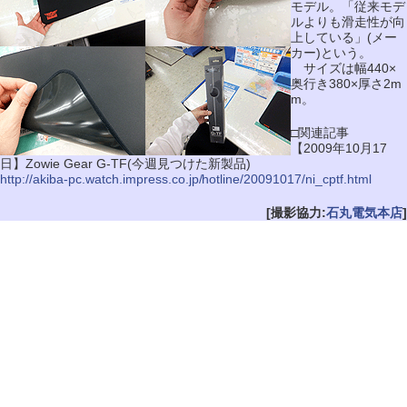
モデル。「従来モデ
ルよりも滑走性が向
上している」(メー
カー)という。
サイズは幅440×
奥行き380×厚さ2m
m。
□関連記事
【2009年10月17
日】Zowie Gear G-TF(今週見つけた新製品)
http://akiba-pc.watch.impress.co.jp/hotline/20091017/ni_cptf.html
[撮影協力:
石丸電気本店
]