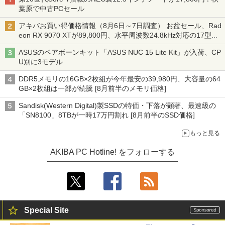
葉原で中古PCセール
アキバお買い得価格情報（8月6日～7日調査） お盆セール、Rad
eon RX 9070 XTが89,800円、水平周波数24.8kHz対応の17型モ
ニターが9,801円、暑さ指数連動セール ほか
ASUSのベアボーンキット「ASUS NUC 15 Lite Kit」が入荷、CP
U別に3モデル
DDR5メモリの16GB×2枚組が今年最安の39,980円、大容量の64
GB×2枚組は一部が続騰 [8月前半のメモリ価格]
Sandisk(Western Digital)製SSDの特価・下落が顕著、最速級の
「SN8100」8TBが一時17万円割れ [8月前半のSSD価格]
もっと見る
AKIBA PC Hotline! をフォローする
Special Site