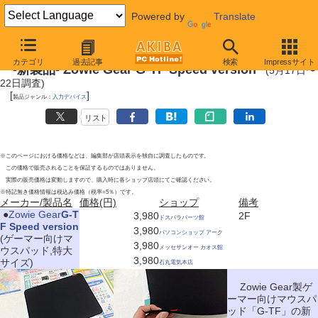
Powered by
Translate
2011年5月22日
カテゴリ
過去記事
検索
Impressサイト
-新製品- Zowie Gear G-TF Speed version
(5月17日〜
22日調査)
[
]
製品ジャンル：
入力デバイス
リスト
※このページにおける価格などは、編集部が店頭表示を独自に調査したものです。
この価格で販売されることを保証するものではありません。
実際の販売価格は変動しますので、購入時に各ショップ店頭にてご確認ください。
※特記無き価格情報は税込み価格（税率=5％）です。
メーカー/製品名
価格(円)
ショップ
備考
|
●
Zowie Gear
G-T
3,980
2F
ドスパラパーツ館
F Speed version
3,980
パソコンショップ アーク
(ゲーマー向けマ
3,980
メッセサンオー カオス館
ウスパッド,特大
3,980
サイズ)
石丸電気本店
Zowie Gear製ゲ
ーマー向けマウスパ
ッド「G-TF」の新