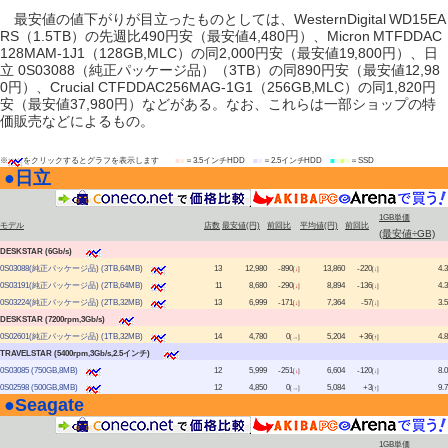
最安値の値下がりが目立ったものとしては、WesternDigital WD15EA
RS（1.5TB）の先週比490円安（最安値4,480円）、Micron MTFDDAC
128MAM-1J1（128GB,MLC）の同2,000円安（最安値19,800円）、日
立 0S03088（純正パッケージ品）（3TB）の同890円安（最安値12,98
0円）、Crucial CTFDDAC256MAG-1G1（256GB,MLC）の同1,820円
安（最安値37,980円）などがある。なお、これらは一部ショップの特
価販売などによるもの。
※
をクリックするとグラフを表示します
■
■
＝3.5インチHDD
■
■
＝2.5インチHDD
■
■
■
■
＝SSD
●
日立
|
1GB単価
モデル
店数
最安値(円)
前回比
平均値(円)
前回比
(最安値÷GB)
DESKSTAR (6Gb/s)
0S03088(純正パッケージ品) (3TB,64MB)
13
12,980
-890
13,860
-220
4.3
[
↓
]
[
↓
]
0S03191(純正パッケージ品) (2TB,64MB)
11
8,680
-290
8,894
-136
4.3
[
↓
]
[
↓
]
0S03224(純正パッケージ品) (2TB,32MB)
13
6,999
-171
7,364
-57
3.5
[
↓
]
[
↓
]
DESKSTAR (7200rpm,3Gb/s)
0S02601(純正パッケージ品) (1TB,32MB)
14
4,780
0
5,204
+36
4.8
[→]
[
↑
]
TRAVELSTAR (5400rpm,3Gb/s,2.5インチ)
0S03085 (750GB,8MB)
12
5,999
-251
6,604
-120
8.0
[
↓
]
[
↓
]
0S02598 (500GB,8MB)
12
4,850
0
5,084
+3
9.7
[→]
[
↑
]
●
Seagate
|
1GB単価