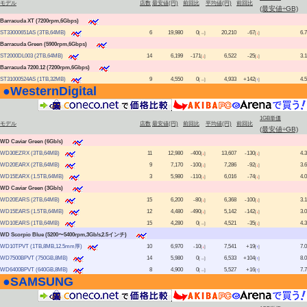
モデル
店数
最安値(円)
前回比
平均値(円)
前回比
(最安値÷GB)
Barracuda XT (7200rpm,6Gbps)
ST33000651AS (3TB,64MB)
6
19,980
0
20,210
-67
6.7
[→]
[
↓
]
Barracuda Green (5900rpm,6Gbps)
ST2000DL003 (2TB,64MB)
14
6,199
-171
6,522
-25
3.1
[
↓
]
[
↓
]
Barracuda 7200.12 (7200rpm,6Gbps)
ST31000524AS (1TB,32MB)
9
4,550
0
4,933
+142
4.5
[→]
[
↑
]
●
WesternDigital
|
1GB単価
モデル
店数
最安値(円)
前回比
平均値(円)
前回比
(最安値÷GB)
WD Caviar Green (6Gb/s)
WD30EZRX (3TB,64MB)
11
12,980
-400
13,607
-130
4.3
[
↓
]
[
↓
]
WD20EARX (2TB,64MB)
9
7,170
-100
7,286
-92
3.6
[
↓
]
[
↓
]
WD15EARX (1.5TB,64MB)
3
5,980
-110
6,016
-74
4.0
[
↓
]
[
↓
]
WD Caviar Green (3Gb/s)
WD20EARS (2TB,64MB)
15
6,200
-80
6,368
-100
3.1
[
↓
]
[
↓
]
WD15EARS (1.5TB,64MB)
12
4,480
-490
5,142
-142
3.0
[
↓
]
[
↓
]
WD10EARS (1TB,64MB)
15
4,280
0
4,521
-35
4.3
[→]
[
↓
]
WD Scorpio Blue (5200〜5400rpm,3Gb/s,2.5インチ)
WD10TPVT (1TB,8MB,12.5mm厚)
10
6,970
-10
7,541
+19
7.0
[
↓
]
[
↑
]
WD7500BPVT (750GB,8MB)
14
5,980
0
6,533
+104
8.0
[→]
[
↑
]
WD6400BPVT (640GB,8MB)
8
4,900
0
5,527
+16
7.7
[→]
[
↑
]
●
SAMSUNG
|