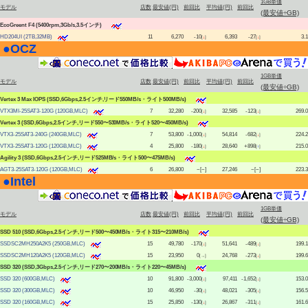
1GB単価
モデル
店数
最安値(円)
前回比
平均値(円)
前回比
(最安値÷GB)
EcoGreent F4 (5400rpm,3Gb/s,3.5インチ)
HD204UI (2TB,32MB)
11
6,270
-10
6,393
-27
3.1
[
↓
]
[
↓
]
●
OCZ
|
1GB単価
モデル
店数
最安値(円)
前回比
平均値(円)
前回比
(最安値÷GB)
Vertex 3 Max IOPS (SSD,6Gbps,2.5インチ,リード550MB/s・ライト500MB/s)
VTX3MI-25SAT3-120G (120GB,MLC)
7
32,280
-200
32,585
-123
269.0
[
↓
]
[
↓
]
Vertex 3 (SSD,6Gbps,2.5インチ,リード550〜530MB/s・ライト520〜450MB/s)
VTX3-25SAT3-240G (240GB,MLC)
7
53,800
-1,000
54,814
-682
224.2
[
↓
]
[
↓
]
VTX3-25SAT3-120G (120GB,MLC)
4
25,800
-180
28,640
+898
215.0
[
↓
]
[
↑
]
Agility 3 (SSD,6Gbps,2.5インチ,リード525MB/s・ライト500〜475MB/s)
AGT3-25SAT3-120G (120GB,MLC)
6
26,800
−[−]
27,246
−[−]
223.3
●
Intel
|
1GB単価
モデル
店数
最安値(円)
前回比
平均値(円)
前回比
(最安値÷GB)
SSD 510 (SSD,6Gbps,2.5インチ,リード500〜450MB/s・ライト315〜210MB/s)
SSDSC2MH250A2K5 (250GB,MLC)
15
49,780
-170
51,641
-489
199.1
[
↓
]
[
↓
]
SSDSC2MH120A2K5 (120GB,MLC)
15
23,950
0
24,768
-273
199.6
[→]
[
↓
]
SSD 320 (SSD,3Gbps,2.5インチ,リード270〜200MB/s・ライト220〜45MB/s)
SSD 320 (600GB,MLC)
10
91,800
-3,000
97,411
-1,652
153.0
[
↓
]
[
↓
]
SSD 320 (300GB,MLC)
10
46,950
-30
48,021
-305
156.5
[
↓
]
[
↓
]
SSD 320 (160GB,MLC)
15
25,850
-130
26,867
-311
161.6
[
↓
]
[
↓
]