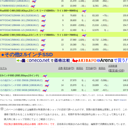
CT128M4SSD2 (128GB,MLC)
15
21,470
-1,330
22,540
-662
167.7
[
↓
]
[
↓
]
CT064M4SSD2 (64GB,MLC)
16
10,940
-10
11,561
-245
170.9
[
↓
]
[
↓
]
RealSSD C400 (SSD,6Gbps,2.5インチ,リード415MB/s・ライト260〜95MB/s)
MTFDDAC512MAM-1K1 (512GB,MLC)
8
79,800
0
83,183
+70
155.9
[→]
[
↑
]
MTFDDAC256MAM-1K1 (256GB,MLC)
9
39,800
0
43,188
-972
155.5
[→]
[
↓
]
MTFDDAC128MAM-1J1 (128GB,MLC)
5
19,800
-2,000
21,616
-1,610
154.7
[
↓
]
[
↓
]
MTFDDAC064MAM-1J1 (64GB,MLC)
2
12,460
0
12,670
0
194.7
[→]
[→]
RealSSD C300 (SSD,6Gbps,2.5インチ,リード355MB/s・ライト215〜70MB/s)
CTFDDAC256MAG-1G1 (256GB,MLC)
10
37,980
-1,820
42,732
-1,348
148.4
[
↓
]
[
↓
]
CTFDDAC128MAG-1G1 (128GB,MLC)
13
19,380
-70
19,995
-85
151.4
[
↓
]
[
↓
]
CTFDDAC064MAG-1G1 (64GB,MLC)
9
10,370
-110
10,655
-191
162.0
[
↓
]
[
↓
]
●
その他2.5インチSSD
|
1GB単価
モデル
店数
最安値(円)
前回比
平均値(円)
前回比
(最安値÷GB)
2.5インチSSD (SSD,3Gbps,2.5インチ)
その他2.5インチSSD 256GB (256GB,MLC)
4
37,970
0
41,182
-5,068
148.3
[→]
[
↓
]
その他2.5インチSSD 128GB (128GB,MLC)
14
15,970
0
19,809
+5
124.8
[→]
[
↑
]
その他2.5インチSSD 64GB (64GB,MLC)
15
6,880
0
9,337
-417
107.5
[→]
[
↓
]
*
集計の都合上、容量30GB/60GB/120GB/250GBの製品は、それぞれ32GB/64GB/128GB/256GBクラスとして集計しています。そのため、30GB/60GB/120GB/250GBモ
デルについては、1GB単価が実際よりも6％強、安く算出されています。あくまでも参考値としてご利用ください。また、個々の値動きについては、僚誌
PC Watch
の
相場情報(土曜日調査/翌週火曜日掲載)もご参照ください。
※
このページの価格などは編集部が秋葉原の各ショップの店頭で調べたものです。実際の販売価格は変動しますので、この
価格で販売されることを保証するものではありません。また、初期不良等の保証条件は各ショップによって異なります。
購入時に各ショップ店頭にてよくご確認ください。
特記無き価格情報は税込み価格（税率=5％）です。
店頭表示が税抜きのみの場合は、編集部で消費税を加算しています。