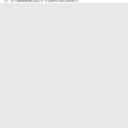
また、全ての価格変動情報は過去のデータも税率5％の税込み相当額です。