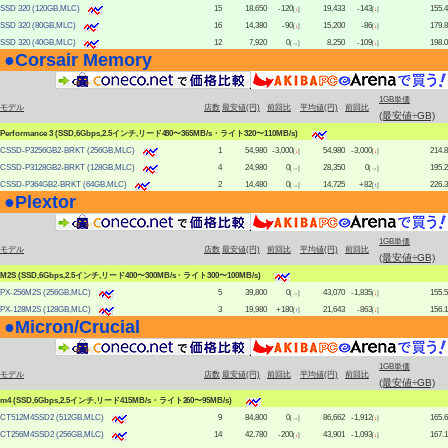
SSD 320 (120GB,MLC)
15
18,650
-120
19,433
-143
155.4
[
↓
]
[
↓
]
SSD 320 (80GB,MLC)
16
14,380
-90
15,200
-86
179.8
[
↓
]
[
↓
]
SSD 320 (40GB,MLC)
12
7,920
0
8,250
-109
198.0
[→]
[
↓
]
●
Corsair Memory
|
1GB単価
モデル
店数
最安値(円)
前回比
平均値(円)
前回比
(最安値÷GB)
Performance 3 (SSD,6Gbps,2.5インチ,リード480〜365MB/s・ライト320〜110MB/s)
CSSD-P3256GB2-BRKT (256GB,MLC)
1
54,980
-3,000
54,980
-3,000
214.8
[
↓
]
[
↓
]
CSSD-P3128GB2-BRKT (128GB,MLC)
4
24,980
0
28,350
0
195.2
[→]
[→]
CSSD-P364GB2-BRKT (64GB,MLC)
2
14,480
0
14,725
+82
226.3
[→]
[
↑
]
●
Plextor
|
1GB単価
モデル
店数
最安値(円)
前回比
平均値(円)
前回比
(最安値÷GB)
M2S (SSD,6Gbps,2.5インチ,リード400〜300MB/s・ライト300〜100MB/s)
PX-256M2S (256GB,MLC)
5
39,800
0
43,070
-1,835
155.5
[→]
[
↓
]
PX-128M2S (128GB,MLC)
3
19,980
+180
21,643
-863
156.1
[
↑
]
[
↓
]
●
Micron/Crucial
|
1GB単価
モデル
店数
最安値(円)
前回比
平均値(円)
前回比
(最安値÷GB)
m4 (SSD,6Gbps,2.5インチ,リード415MB/s・ライト260〜95MB/s)
CT512M4SSD2 (512GB,MLC)
9
84,800
0
86,662
-1,912
165.6
[→]
[
↓
]
CT256M4SSD2 (256GB,MLC)
14
42,780
-200
43,901
-1,093
167.1
[
↓
]
[
↓
]