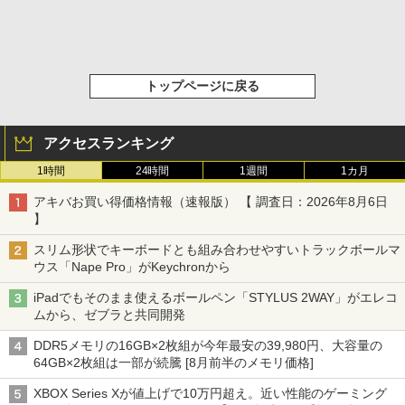
トップページに戻る
アクセスランキング
1時間
24時間
1週間
1カ月
アキバお買い得価格情報（速報版） 【 調査日：2026年8月6日
】
スリム形状でキーボードとも組み合わせやすいトラックボールマ
ウス「Nape Pro」がKeychronから
iPadでもそのまま使えるボールペン「STYLUS 2WAY」がエレコ
ムから、ゼブラと共同開発
DDR5メモリの16GB×2枚組が今年最安の39,980円、大容量の
64GB×2枚組は一部が続騰 [8月前半のメモリ価格]
XBOX Series Xが値上げで10万円超え。近い性能のゲーミング