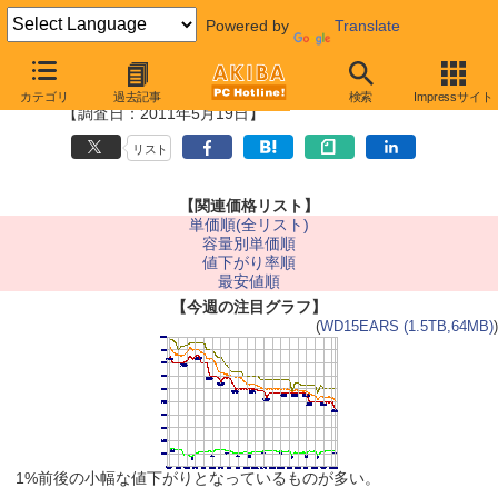
Powered by
Translate
■HDD/SSD最安値情報
カテゴリ
過去記事
検索
Impressサイト
【調査日：2011年5月19日】
リスト
【関連価格リスト】
単価順(全リスト)
容量別単価順
値下がり率順
最安値順
【今週の注目グラフ】
(
WD15EARS (1.5TB,64MB)
)
1%前後の小幅な値下がりとなっているものが多い。