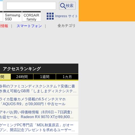
Impress サイト
全カテゴリ
原情報
スマートフォン
アクセスランキング
時間
24時間
1週間
1カ月
令和のファミコンディスクシステム？安価に書
き換え可能なGB用「しましまディスクシステ
ム」
ライカ監修カメラ搭載の6.5インチスマホ
「AQUOS R9」が39,000円！中古セール
アキバお買い得価格情報（8月6日～7日調査）
お盆セール、Radeon RX 9070 XTが89,800
円、水平周波数24.8kHz対応の17型モニターが
ゲーミングPC専門店「MDL秋葉原店」がオー
9,801円、暑さ指数連動セール ほか
プン、開店記念プレゼントを求めるユーザーが
押し寄せ長蛇の列に