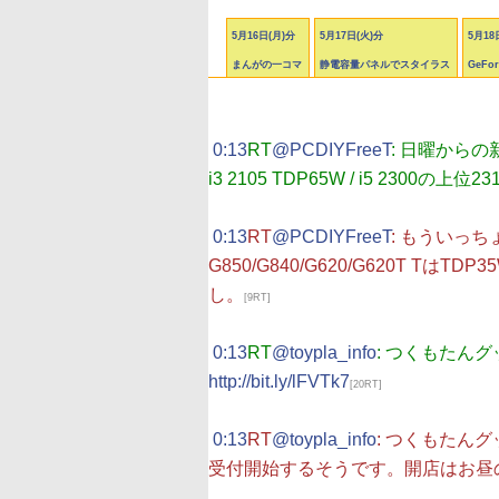
5月16日(月)分
5月17日(火)分
5月18
まんがの一コマ
静電容量パネルでスタイラス
GeFo
|
0:13
RT
@PCDIYFreeT
: 日曜からの新製
i3 2105 TDP65W / i5 2300の上位
|
0:13
RT
@PCDIYFreeT
: もういっちょ
G850/G840/G620/G620T 
し。
[9RT]
|
0:13
RT
@toypla_info
: つくもたんグ
http://bit.ly/lFVTk7
[20RT]
|
0:13
RT
@toypla_info
: つくもたん
受付開始するそうです。開店はお昼