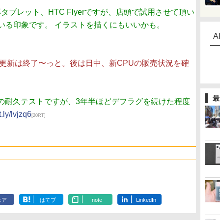
タブレット、HTC Flyerですが、店頭で試用させて頂い
いる印象です。 イラストを描くにもいいかも。
A
更新は終了〜っと。後は日中、新CPUの販売状況を確
最
SDの耐久テストですが、3年半ほどデフラグを続けた程度
t.ly/lvjzq6
[20RT]
ェア
はてブ
note
LinkedIn