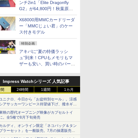
ンチ2in1「Elite Dragonfly
G2」が64,800円！秋葉原で
中古PCセール
X68000用MMCカードリーダ
ー「MMCじょい君」のケー
ス付きモデル
特別企画
アキバに“夏の特価ラッシ
ュ”到来！CPUもメモリもマ
ザーも安い、買い時のパーツ
は？【8月7日(金)22時配信】
Impress Watchシリーズ 人気記事
時間
24時間
1週間
1カ月
ユニクロ、今日から「お盆特別セール」。涼感
シアサッカーワンピース待望値下げ、撥水ギア
ショーツは1990円に
東映の歴代オープニング映像がカプセルトイ
に。全5種で8月下旬発売
カルディ、オンライン限定「ネコバッグ＆タン
ブラーセット」を一般販売。7月の抽選販売の
当選無効分