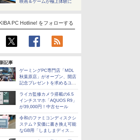
映画＆ゲームが極上体験に
KIBA PC Hotline! をフォローする
新記事
ゲーミングPC専門店「MDL
秋葉原店」がオープン、開店
記念プレゼントを求めるユー
ザーが押し寄せ長蛇の列に
ライカ監修カメラ搭載の6.5
インチスマホ「AQUOS R9」
が39,000円！中古セール
令和のファミコンディスクシ
ステム？安価に書き換え可能
なGB用「しましまディスク
システム」