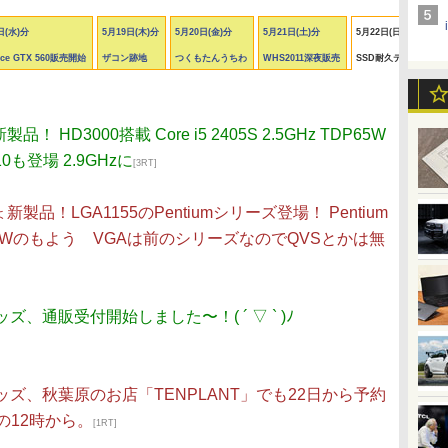
日(水)分
5月19日(木)分
5月20日(金)分
5月21日(土)分
5月22日(日)分
rce GTX 560販売開始
ザコン跡地
つくもたんうちわ
WHS2011深夜販売
SSD耐久テスト
品！ HD3000搭載 Core i5 2405S 2.5GHz TDP65W
2310も登場 2.9GHzに
[3RT]
新製品！LGA1155のPentiumシリーズ登場！ Pentium
TはTDP35Wのもよう VGAは前のシリーズなのでQVSとかは無
ッズ、通販受付開始しました〜！( ´ ▽ ` )ﾉ
グッズ、秋葉原のお店「TENPLANT」でも22日から予約
の12時から。
[1RT]