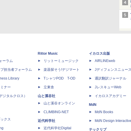
Rittor Music
イカロス出版
dフォーラム
リットーミュージック
AIRLINEweb
ップ担当者フォーラム
楽器探そう!デジマート
Jディフェンスニュー
ness Library
TシャツPOD T-OD
通訳翻訳ジャーナル
セミナー
立東舎
JレスキューWeb
 X（デジタルクロス）
山と溪谷社
イカロスアカデミー
山と溪谷オンライン
MdN
CLIMBING-NET
MdN Books
ブックス
近代科学社
MdN Design Interactiv
ing
近代科学社Digital
テックリブ