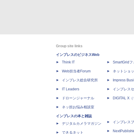
Group site links
インプレスのビジネスWeb
Think IT
SmartGri
Web担当者Forum
ネットショ
インプレス総合研究所
Impress Busi
IT Leaders
インプレス
ドローンジャーナル
DIGITAL
ネッ担お悩み相談室
インプレスの本と雑誌
インプレス
デジタルカメラマガジン
NextPublish
できるネット