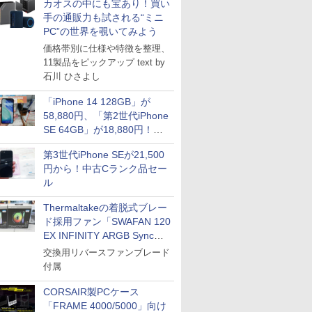
カオスの中にも宝あり！買い
手の通販力も試される“ミニ
PC”の世界を覗いてみよう
価格帯別に仕様や特徴を整理、
11製品をピックアップ text by
石川 ひさよし
「iPhone 14 128GB」が
58,880円、「第2世代iPhone
SE 64GB」が18,880円！中
古Bランク品セール
第3世代iPhone SEが21,500
円から！中古Cランク品セー
ル
Thermaltakeの着脱式ブレー
ド採用ファン「SWAFAN 120
EX INFINITY ARGB Sync」
に単品パッケージ
交換用リバースファンブレード
付属
CORSAIR製PCケース
「FRAME 4000/5000」向け