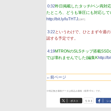
|
0:32
昨日掲載したタッチ/ペン両対応
たところ、どうも筆圧にも対応して
http://bit.ly/luTHTJ
[13RT]
|
3:22
というわけで、ひとまず今週の
認する予定です。
|
4:19
MTRONのSLSチップ搭載S
では壊れませんでした(編集K
http://bi
←前ページ
※特記無き価格データは税込み価格（税率=5％）です。
ポスト
リスト
シ