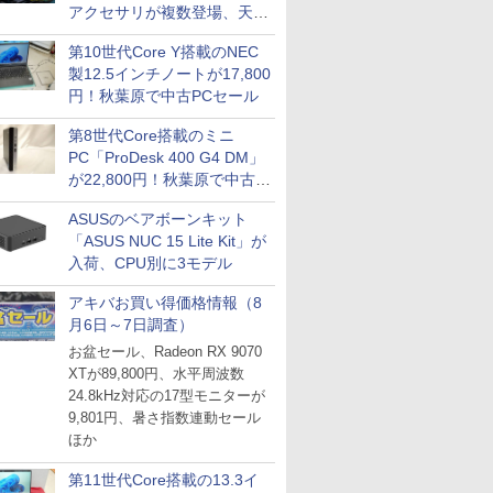
アクセサリが複数登場、天然
木製パネルや背面コネクタ対
第10世代Core Y搭載のNEC
応トレイなど
製12.5インチノートが17,800
円！秋葉原で中古PCセール
第8世代Core搭載のミニ
PC「ProDesk 400 G4 DM」
が22,800円！秋葉原で中古
PCセール
ASUSのベアボーンキット
「ASUS NUC 15 Lite Kit」が
入荷、CPU別に3モデル
アキバお買い得価格情報（8
月6日～7日調査）
お盆セール、Radeon RX 9070
XTが89,800円、水平周波数
24.8kHz対応の17型モニターが
9,801円、暑さ指数連動セール
ほか
第11世代Core搭載の13.3イ