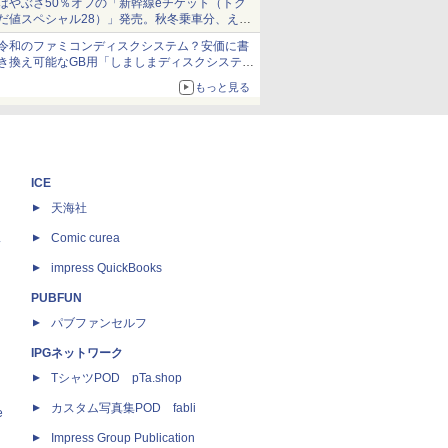
はやぶさ50％オフの「新幹線eチケット（トク
だ値スペシャル28）」発売。秋冬乗車分、えき
ねっと限定
令和のファミコンディスクシステム？安価に書
き換え可能なGB用「しましまディスクシステ
ム」
もっと見る
ICE
天海社
ス
Comic curea
impress QuickBooks
PUBFUN
パブファンセルフ
IPGネットワーク
TシャツPOD pTa.shop
カスタム写真集POD fabli
e
Impress Group Publication