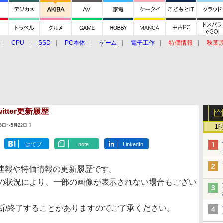
CPU
SSD
PC本体
ゲーム
電子工作
特価情報
秋葉
グルメ
イベント
価格動向
Twitter更新履歴
6日〜5月22日 】
1
はてブ
note
LinkedIn
速報や特価情報の更新履歴です。
の状況により、一部の画像が表示されない場合もござい
/終了することがありますのでご了承ください。