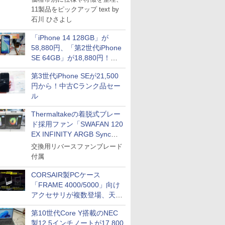
11製品をピックアップ text by
石川 ひさよし
「iPhone 14 128GB」が
58,880円、「第2世代iPhone
SE 64GB」が18,880円！中
古Bランク品セール
第3世代iPhone SEが21,500
円から！中古Cランク品セー
ル
Thermaltakeの着脱式ブレー
ド採用ファン「SWAFAN 120
EX INFINITY ARGB Sync」
に単品パッケージ
交換用リバースファンブレード
付属
CORSAIR製PCケース
「FRAME 4000/5000」向け
アクセサリが複数登場、天然
木製パネルや背面コネクタ対
第10世代Core Y搭載のNEC
応トレイなど
製12.5インチノートが17,800