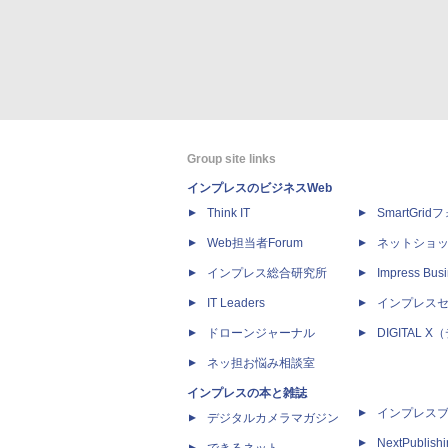
Group site links
インプレスのビジネスWeb
Think IT
SmartGri
Web担当者Forum
ネットショ
インプレス総合研究所
Impress Busi
IT Leaders
インプレス
ドローンジャーナル
DIGITAL
ネッ担お悩み相談室
インプレスの本と雑誌
インプレス
デジタルカメラマガジン
NextPublish