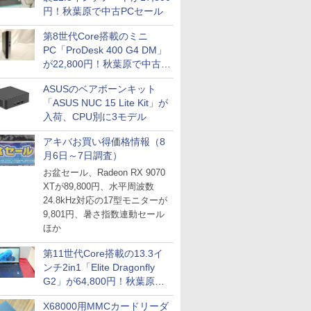
円！秋葉原で中古PCセール
第8世代Core搭載のミニ
PC「ProDesk 400 G4 DM」
が22,800円！秋葉原で中古
PCセール
ASUSのベアボーンキット
「ASUS NUC 15 Lite Kit」が
入荷、CPU別に3モデル
アキバお買い得価格情報（8
月6日～7日調査）
お盆セール、Radeon RX 9070
XTが89,800円、水平周波数
24.8kHz対応の17型モニターが
9,801円、暑さ指数連動セール
ほか
第11世代Core搭載の13.3イ
ンチ2in1「Elite Dragonfly
G2」が64,800円！秋葉原で
中古PCセール
X68000用MMCカードリーダ