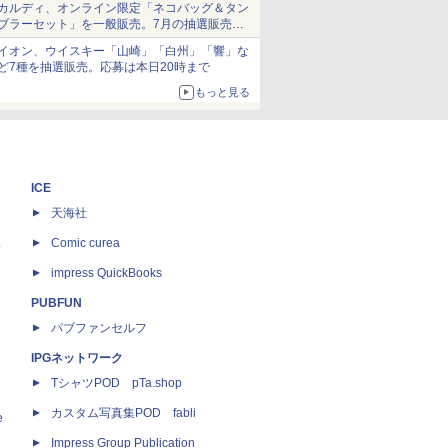
カルディ、オンライン限定「ネコバッグ＆タン
ブラーセット」を一般販売。7月の抽選販売の
当選無効分
イオン、ウイスキー「山崎」「白州」「響」な
ど7種を抽選販売。応募は本日20時まで
もっと見る
ICE
天海社
ス
Comic curea
impress QuickBooks
PUBFUN
パブファンセルフ
IPGネットワーク
TシャツPOD pTa.shop
カスタム写真集POD fabli
e
Impress Group Publication