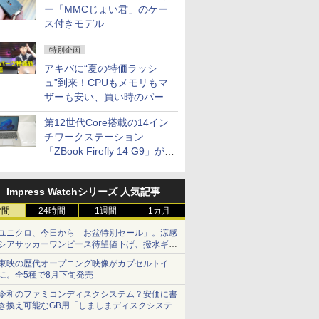
ー「MMCじょい君」のケー
ス付きモデル
特別企画
アキバに“夏の特価ラッシ
ュ”到来！CPUもメモリもマ
ザーも安い、買い時のパーツ
は？【8月7日(金)22時配信】
第12世代Core搭載の14イン
チワークステーション
「ZBook Firefly 14 G9」が
79,800円！秋葉原で中古PC
セール
Impress Watchシリーズ 人気記事
時間
24時間
1週間
1カ月
ユニクロ、今日から「お盆特別セール」。涼感
シアサッカーワンピース待望値下げ、撥水ギア
ショーツは1990円に
東映の歴代オープニング映像がカプセルトイ
に。全5種で8月下旬発売
令和のファミコンディスクシステム？安価に書
き換え可能なGB用「しましまディスクシステ
ム」