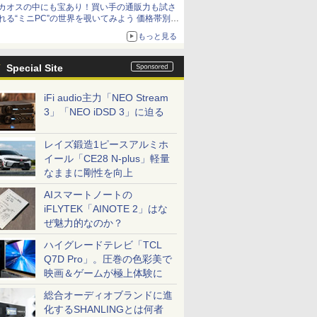
カオスの中にも宝あり！買い手の通販力も試さ
れる“ミニPC”の世界を覗いてみよう 価格帯別に
仕様や特徴を整理、11製品をピックアップ text
もっと見る
by 石川 ひさよし
Special Site
iFi audio主力「NEO Stream
3」「NEO iDSD 3」に迫る
レイズ鍛造1ピースアルミホ
イール「CE28 N-plus」軽量
なままに剛性を向上
AIスマートノートの
iFLYTEK「AINOTE 2」はな
ぜ魅力的なのか？
ハイグレードテレビ「TCL
Q7D Pro」。圧巻の色彩美で
映画＆ゲームが極上体験に
総合オーディオブランドに進
化するSHANLINGとは何者