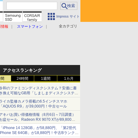
Impress サイト
全カテゴリ
原情報
スマートフォン
アクセスランキング
時間
24時間
1週間
1カ月
令和のファミコンディスクシステム？安価に書
き換え可能なGB用「しましまディスクシステ
ム」
ライカ監修カメラ搭載の6.5インチスマホ
「AQUOS R9」が39,000円！中古セール
アキバお買い得価格情報（8月6日～7日調査）
お盆セール、Radeon RX 9070 XTが89,800
円、水平周波数24.8kHz対応の17型モニターが
「iPhone 14 128GB」が58,880円、「第2世代
9,801円、暑さ指数連動セール ほか
iPhone SE 64GB」が18,880円！中古Bランク品
セール