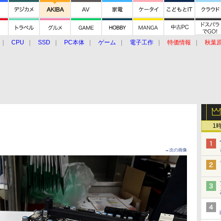
CPU
SSD
PC本体
ゲーム
電子工作
特価情報
秋葉
グルメ
イベント
価格動向
1
→次の画像