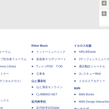
Rittor Music
イカロス出版
dフォーラム
リットーミュージック
AIRLINEweb
ップ担当者フォーラム
楽器探そう!デジマート
Jディフェンスニュー
ness Library
TシャツPOD T-OD
通訳翻訳ジャーナル
セミナー
立東舎
JレスキューWeb
 X（デジタルクロス）
山と溪谷社
イカロスアカデミー
山と溪谷オンライン
MdN
CLIMBING-NET
MdN Books
ブックス
近代科学社
MdN Design Interactiv
ing
近代科学社Digital