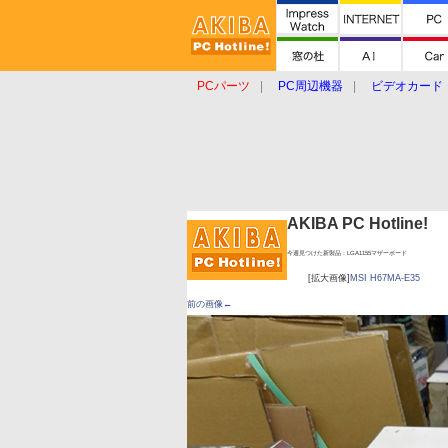
PCパーツ
PC周辺機器
ビデオカード
タブレット
おもしろグッズ
ショップ
AKIBA PC Hotline!
今週見つけた新製品：LGA1155マザーボード
[拡大画像]
MSI H67MA-E35
前の画像←