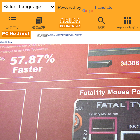
Powered by
Translate
AKIBA PC Hotline!
カテゴリ
過去記事
検索
Impressサイト
今週見つけた新製品：LGA1155マザーボード
[拡大画像]
ASRock P67 PERFORMANCE
前の画像←