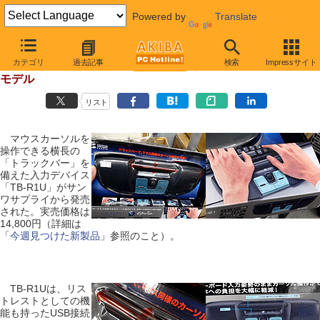
Powered by
Translate
【 2011年6月8日 】
カテゴリ
過去記事
検索
Impressサイト
キーボードの手前に置いてマウスを操作、トラックバーに最新
モデル
リスト
マウスカーソルを
操作できる横長の
「トラックバー」を
備えた入力デバイス
「TB-R1U」がサン
ワサプライから発売
された。実売価格は
14,800円（詳細は
「
今週見つけた新製品
」参照のこと）。
TB-R1Uは、リス
トレストとしての機
能も持ったUSB接続