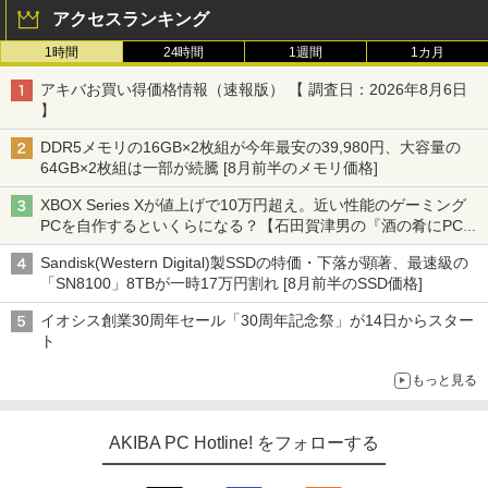
アクセスランキング
1時間
24時間
1週間
1カ月
アキバお買い得価格情報（速報版） 【 調査日：2026年8月6日
】
DDR5メモリの16GB×2枚組が今年最安の39,980円、大容量の
64GB×2枚組は一部が続騰 [8月前半のメモリ価格]
XBOX Series Xが値上げで10万円超え。近い性能のゲーミング
PCを自作するといくらになる？【石田賀津男の『酒の肴にPCゲ
ーム』】
Sandisk(Western Digital)製SSDの特価・下落が顕著、最速級の
「SN8100」8TBが一時17万円割れ [8月前半のSSD価格]
イオシス創業30周年セール「30周年記念祭」が14日からスター
ト
もっと見る
AKIBA PC Hotline! をフォローする