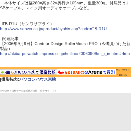
本体サイズは幅280×高さ32×奥行き105mm、重量300g。付属品はU
SBケーブル、マイク用オーディオケーブルなど。
□TB-R1U（サンワサプライ）
http://www.sanwa.co.jp/product/syohin.asp?code=TB-R1U
□関連記事
【2006年9月9日】Contour Design RollerMouse PRO（今週見つけた新
製品）
http://akiba-pc.watch.impress.co.jp/hotline/20060909/ni_i_in.html#rlmp
サンワサプラ
イ TB-R1U
[撮影協力:
パソコンハウス東映
※特記無き価格データは税込み価格（税率=5％）です。