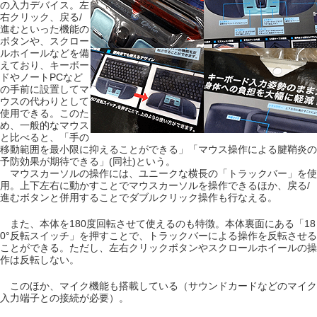
の入力デバイス。左
右クリック、戻る/
進むといった機能の
ボタンや、スクロー
ルホイールなどを備
えており、キーボー
ドやノートPCなど
の手前に設置してマ
ウスの代わりとして
使用できる。このた
め、一般的なマウス
と比べると、「手の
移動範囲を最小限に抑えることができる」「マウス操作による腱鞘炎の
予防効果が期待できる」(同社)という。
マウスカーソルの操作には、ユニークな横長の「トラックバー」を使
用。上下左右に動かすことでマウスカーソルを操作できるほか、戻る/
進むボタンと併用することでダブルクリック操作も行なえる。
また、本体を180度回転させて使えるのも特徴。本体裏面にある「18
0°反転スイッチ」を押すことで、トラックバーによる操作を反転させる
ことができる。ただし、左右クリックボタンやスクロールホイールの操
作は反転しない。
このほか、マイク機能も搭載している（サウンドカードなどのマイク
入力端子との接続が必要）。