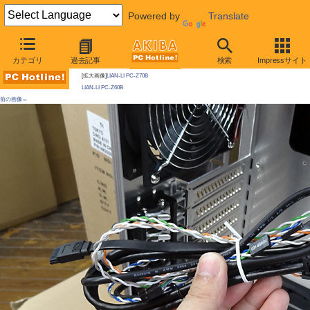
Powered by
Translate
AKIBA PC Hotline!
カテゴリ
過去記事
検索
Impressサイト
今週見つけた新製品：ケース類/関連製品
[拡大画像]
LIAN-LI PC-Z70B
LIAN-LI PC-Z60B
前の画像←