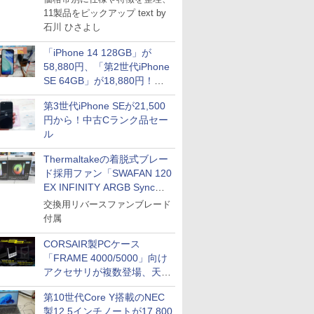
11製品をピックアップ text by
石川 ひさよし
「iPhone 14 128GB」が
58,880円、「第2世代iPhone
SE 64GB」が18,880円！中
古Bランク品セール
第3世代iPhone SEが21,500
円から！中古Cランク品セー
ル
Thermaltakeの着脱式ブレー
ド採用ファン「SWAFAN 120
EX INFINITY ARGB Sync」
に単品パッケージ
交換用リバースファンブレード
付属
CORSAIR製PCケース
「FRAME 4000/5000」向け
アクセサリが複数登場、天然
木製パネルや背面コネクタ対
第10世代Core Y搭載のNEC
応トレイなど
製12.5インチノートが17,800