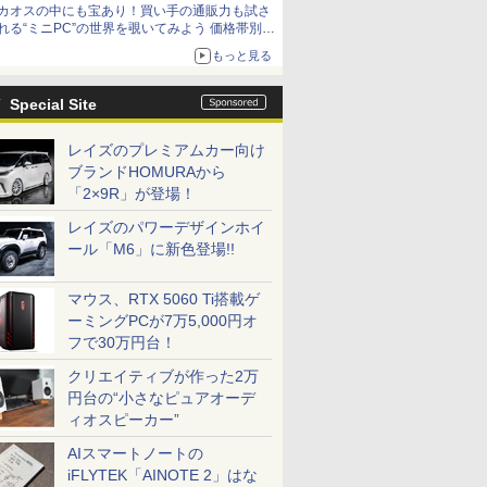
カオスの中にも宝あり！買い手の通販力も試さ
れる“ミニPC”の世界を覗いてみよう 価格帯別に
仕様や特徴を整理、11製品をピックアップ text
もっと見る
by 石川 ひさよし
Special Site
レイズのプレミアムカー向け
ブランドHOMURAから
「2×9R」が登場！
レイズのパワーデザインホイ
ール「M6」に新色登場!!
マウス、RTX 5060 Ti搭載ゲ
ーミングPCが7万5,000円オ
フで30万円台！
クリエイティブが作った2万
円台の“小さなピュアオーデ
ィオスピーカー”
AIスマートノートの
iFLYTEK「AINOTE 2」はな