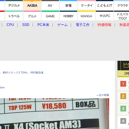
CPU
SSD
PC本体
ゲーム
電子工作
特価情報
秋葉
グルメ
イベント
価格動向
発売、動作クロック3.7GHz、AM3最高速
1
tion
→次の画像