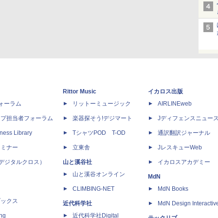
Rittor Music
イカロス出版
dフォーラム
リットーミュージック
AIRLINEweb
ップ担当者フォーラム
楽器探そう!デジマート
Jディフェンスニュー
ness Library
TシャツPOD T-OD
通訳翻訳ジャーナル
セミナー
立東舎
JレスキューWeb
 X（デジタルクロス）
山と溪谷社
イカロスアカデミー
山と溪谷オンライン
MdN
CLIMBING-NET
MdN Books
ブックス
近代科学社
MdN Design Interactiv
ing
近代科学社Digital