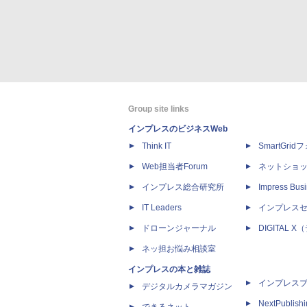
Group site links
インプレスのビジネスWeb
Think IT
SmartGri
Web担当者Forum
ネットショ
インプレス総合研究所
Impress Busi
IT Leaders
インプレス
ドローンジャーナル
DIGITAL
ネッ担お悩み相談室
インプレスの本と雑誌
インプレス
デジタルカメラマガジン
NextPublish