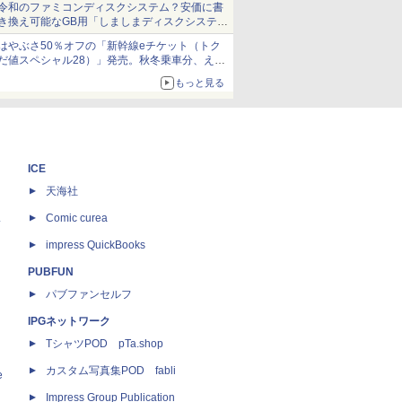
令和のファミコンディスクシステム？安価に書
き換え可能なGB用「しましまディスクシステ
ム」
はやぶさ50％オフの「新幹線eチケット（トク
だ値スペシャル28）」発売。秋冬乗車分、えき
ねっと限定
もっと見る
ICE
天海社
ス
Comic curea
impress QuickBooks
PUBFUN
パブファンセルフ
IPGネットワーク
TシャツPOD pTa.shop
カスタム写真集POD fabli
e
Impress Group Publication