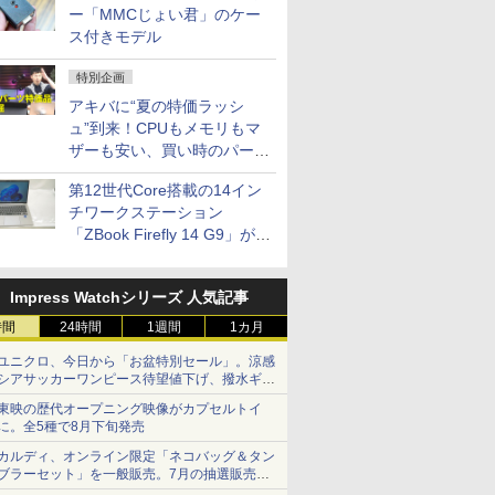
ー「MMCじょい君」のケー
ス付きモデル
特別企画
アキバに“夏の特価ラッシ
ュ”到来！CPUもメモリもマ
ザーも安い、買い時のパーツ
は？【8月7日(金)22時配信】
第12世代Core搭載の14イン
チワークステーション
「ZBook Firefly 14 G9」が
79,800円！秋葉原で中古PC
セール
Impress Watchシリーズ 人気記事
時間
24時間
1週間
1カ月
ユニクロ、今日から「お盆特別セール」。涼感
シアサッカーワンピース待望値下げ、撥水ギア
ショーツは1990円に
東映の歴代オープニング映像がカプセルトイ
に。全5種で8月下旬発売
カルディ、オンライン限定「ネコバッグ＆タン
ブラーセット」を一般販売。7月の抽選販売の
当選無効分