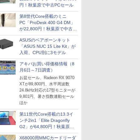
円！秋葉原で中古PCセール
第8世代Core搭載のミニ
PC「ProDesk 400 G4 DM」
が22,800円！秋葉原で中古
PCセール
ASUSのベアボーンキット
「ASUS NUC 15 Lite Kit」が
入荷、CPU別に3モデル
アキバお買い得価格情報（8
月6日～7日調査）
お盆セール、Radeon RX 9070
XTが89,800円、水平周波数
24.8kHz対応の17型モニターが
9,801円、暑さ指数連動セール
ほか
第11世代Core搭載の13.3イ
ンチ2in1「Elite Dragonfly
G2」が64,800円！秋葉原で
中古PCセール
X68000用MMCカードリーダ