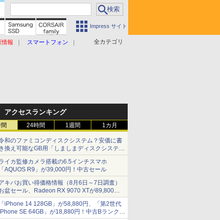
Impress サイト
全カテゴリ
原情報
スマートフォン
アクセスランキング
時間
24時間
1週間
1カ月
令和のファミコンディスクシステム？安価に書
き換え可能なGB用「しましまディスクシステ
ム」
ライカ監修カメラ搭載の6.5インチスマホ
「AQUOS R9」が39,000円！中古セール
アキバお買い得価格情報（8月6日～7日調査）
お盆セール、Radeon RX 9070 XTが89,800
円、水平周波数24.8kHz対応の17型モニターが
「iPhone 14 128GB」が58,880円、「第2世代
9,801円、暑さ指数連動セール ほか
iPhone SE 64GB」が18,880円！中古Bランク品
セール