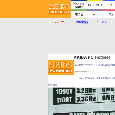
PCパーツ
PC周辺機器
ビデオカード
タブレット
おもしろグッズ
ショップ
AKIBA PC Hotline!
[拡大画像]
Phenom II X4の最上位が
今週見つけた新製品：CPU
AMD Phenom II X4 980 Black Edi
前の画像←