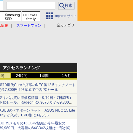
Impress サイト
全カテゴリ
原情報
スマートフォン
アクセスランキング
時間
24時間
1週間
1カ月
第10世代Core Y搭載のNEC製12.5インチノート
が17,800円！秋葉原で中古PCセール
アキバお買い得価格情報（8月6日～7日調査）
お盆セール、Radeon RX 9070 XTが89,800
円、水平周波数24.8kHz対応の17型モニターが
ASUSのベアボーンキット「ASUS NUC 15 Lite
9,801円、暑さ指数連動セール ほか
Kit」が入荷、CPU別に3モデル
DDR5メモリの16GB×2枚組が今年最安の
39,980円、大容量の64GB×2枚組は一部が続騰
[8月前半のメモリ価格]