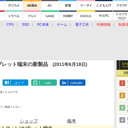
CPU
SSD
PC本体
ゲーム
電子工作
特価情報
秋葉
グルメ
イベント
価格動向
ブレット端末の新製品
(2011年6月18日)
1
はてブ
note
LinkedIn
査したものです。
てご確認ください。
ショップ
備考