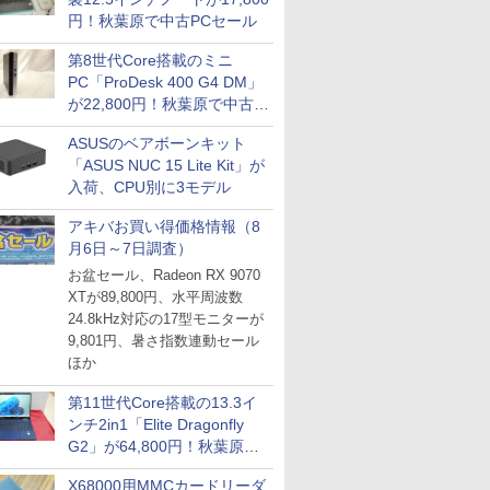
円！秋葉原で中古PCセール
第8世代Core搭載のミニ
PC「ProDesk 400 G4 DM」
が22,800円！秋葉原で中古
PCセール
ASUSのベアボーンキット
「ASUS NUC 15 Lite Kit」が
入荷、CPU別に3モデル
アキバお買い得価格情報（8
月6日～7日調査）
お盆セール、Radeon RX 9070
XTが89,800円、水平周波数
24.8kHz対応の17型モニターが
9,801円、暑さ指数連動セール
ほか
第11世代Core搭載の13.3イ
ンチ2in1「Elite Dragonfly
G2」が64,800円！秋葉原で
中古PCセール
X68000用MMCカードリーダ