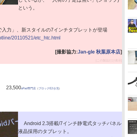
という。
で入力」、新スタイルの7インチタブレットが登場
hotline/20110521/etc_htc.html
[撮影協力:
Jan-gle 秋葉原本店
]
[この製品だけ表示]
23,500
aPad専門店
（
ブロックE2-[c3]
）
Android 2.3搭載/7インチ静電式タッチパネル
液晶採用のタブレット。