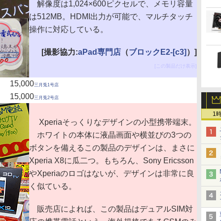
解像度は1,024×600ピクセルで、メモリ容量
は512MB。HDMI出力が可能で、マルチタッチ
操作に対応している。
[撮影協力:
aPad専門店
（
ブロックE2-[c3]
）]
[この製品だけ表示]
15,000
三月兎1号店
15,000
三月兎2号店
1
Xperiaそっくりなデザインの小型携帯端末。
ホワイトの本体に液晶画面や横並びの3つの
ボタンを備えるこの製品のデザインは、まさに
Xperia X8に瓜二つ。もちろん、Sony Ericsson
やXperiaのロゴはないが、デザインは非常に良
く似ている。
販売店によれば、この製品はデュアルSIM対