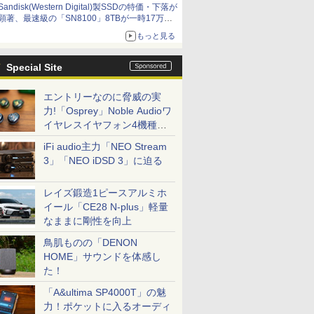
Sandisk(Western Digital)製SSDの特価・下落が
顕著、最速級の「SN8100」8TBが一時17万円
割れ [8月前半のSSD価格]
もっと見る
Special Site
エントリーなのに脅威の実
力!「Osprey」Noble Audioワ
イヤレスイヤフォン4機種を
一気に聴く
iFi audio主力「NEO Stream
3」「NEO iDSD 3」に迫る
レイズ鍛造1ピースアルミホ
イール「CE28 N-plus」軽量
なままに剛性を向上
鳥肌ものの「DENON
HOME」サウンドを体感し
た！
「A&ultima SP4000T」の魅
力！ポケットに入るオーディ