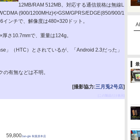
12MB/RAM 512MB。対応する通信規格は無線L
WCDMA (900/1200MHz)やGSM/GPRS/EDGE(850/900/1
2.6インチで、解像度は480×320ドット。
A
×厚さ10.7mmで、重量は124g。
Sense」（HTC）とされているが、「Android 2.3だった」
最
クの有無などは不明。
[撮影協力:
三月兎2号店
]
[この製品だけ表示]
59,800
Jan-gle 秋葉原本店