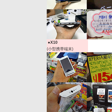
|
●
X10
(小型携帯端末)