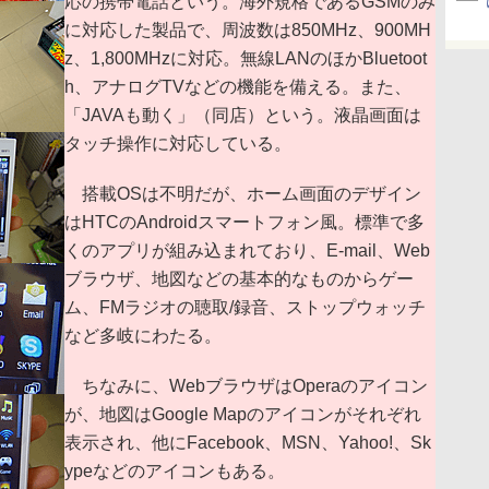
応の携帯電話という。海外規格であるGSMのみ
に対応した製品で、周波数は850MHz、900MH
z、1,800MHzに対応。無線LANのほかBluetoot
h、アナログTVなどの機能を備える。また、
「JAVAも動く」（同店）という。液晶画面は
タッチ操作に対応している。
搭載OSは不明だが、ホーム画面のデザイン
はHTCのAndroidスマートフォン風。標準で多
くのアプリが組み込まれており、E-mail、Web
ブラウザ、地図などの基本的なものからゲー
ム、FMラジオの聴取/録音、ストップウォッチ
など多岐にわたる。
ちなみに、WebブラウザはOperaのアイコン
が、地図はGoogle Mapのアイコンがそれぞれ
表示され、他にFacebook、MSN、Yahoo!、Sk
ypeなどのアイコンもある。