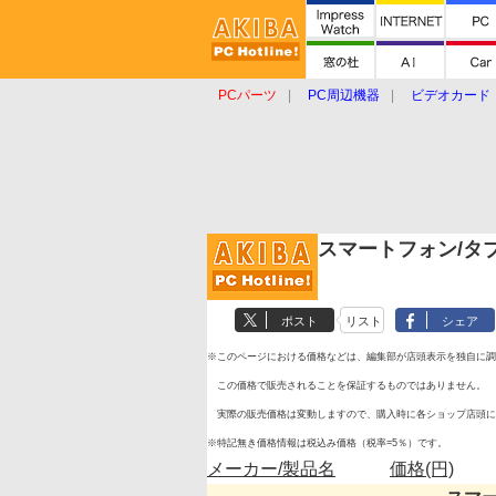
PCパーツ
PC周辺機器
ビデオカード
タブレット
おもしろグッズ
ショップ
スマートフォン/タ
ポスト
リスト
シェア
※このページにおける価格などは、編集部が店頭表示を独自に調
この価格で販売されることを保証するものではありません。
実際の販売価格は変動しますので、購入時に各ショップ店頭に
※特記無き価格情報は税込み価格（税率=5％）です。
メーカー/製品名
価格(円)