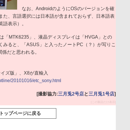
なお、AndroidのようにOSのバージョンを確
また、言語選択には日本語が含まれておらず、日本語表
英語表示）。
「MTK6235」、液晶ディスプレイは「HVGA」との
みると、「ASUS」と入ったノートPC（？）が写りこ
関係だと思われる。
「中サイズ版」、X8が直輸入
hotline/20101016/etc_sony.html
[撮影協力:
三月兎2号店
と
三月兎1号店
]
[この製品だけ表示]
トップページに戻る