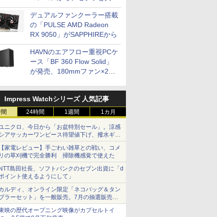
開発
デュアルファンクーラー搭載
の「PULSE AMD Radeon
RX 9050」がSAPPHIREから
HAVNのエアフロー重視PCケ
ース「BF 360 Flow Solid」
が発売、180mmファン×2搭
載
Impress Watchシリーズ 人気記事
時間
24時間
1週間
1カ月
ユニクロ、今日から「お盆特別セール」。涼感
シアサッカーワンピース待望値下げ、撥水ギア
ショーツは1990円に
【家電レビュー】手ごわい雑草との戦い、コメ
リの草刈機で完全勝利 掃除機感覚で使えた
NTT島田社長、ソフトバンクのセブン出資に「d
ポイント使えるようにして」
カルディ、オンライン限定「ネコバッグ＆タン
ブラーセット」を一般販売。7月の抽選販売の
当選無効分
東映の歴代オープニング映像がカプセルトイ