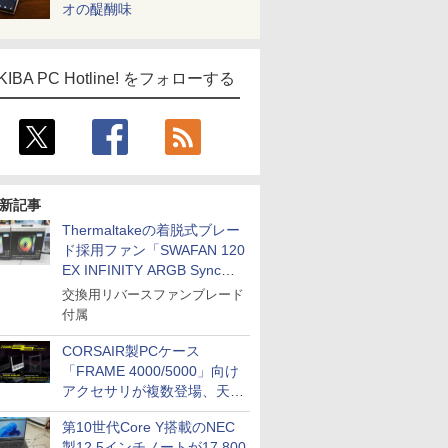
オの醍醐味
KIBA PC Hotline! をフォローする
新記事
Thermaltakeの着脱式ブレー
ド採用ファン「SWAFAN 120
EX INFINITY ARGB Sync」
に単品パッケージ
交換用リバースファンブレード
付属
CORSAIR製PCケース
「FRAME 4000/5000」向け
アクセサリが複数登場、天然
木製パネルや背面コネクタ対
第10世代Core Y搭載のNEC
応トレイなど
製12.5インチノートが17,800