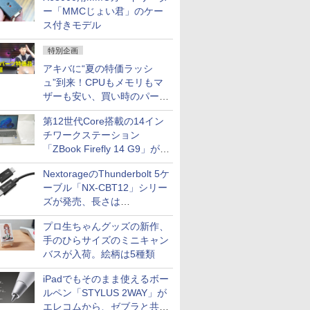
ー「MMCじょい君」のケー
ス付きモデル
特別企画
アキバに“夏の特価ラッシ
ュ”到来！CPUもメモリもマ
ザーも安い、買い時のパーツ
は？【8月7日(金)22時配信】
第12世代Core搭載の14イン
チワークステーション
「ZBook Firefly 14 G9」が
79,800円！秋葉原で中古PC
NextorageのThunderbolt 5ケ
セール
ーブル「NX-CBT12」シリー
ズが発売、長さは
30cm/50cm/1mの3種類
プロ生ちゃんグッズの新作、
手のひらサイズのミニキャン
バスが入荷。絵柄は5種類
iPadでもそのまま使えるボー
ルペン「STYLUS 2WAY」が
エレコムから、ゼブラと共同