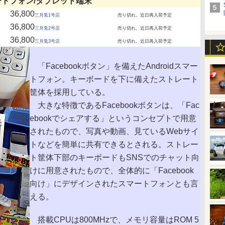
ートフォン/タブレット端末
36,800
三月兎1号店
売り切れ。近日再入荷予定
36,800
三月兎2号店
売り切れ。近日再入荷予定
36,800
三月兎3号店
売り切れ。近日再入荷予定
「Facebookボタン」を備えたAndroidスマー
トフォン。キーボードを下に備えたストレート
筐体を採用している。
大きな特徴であるFacebookボタンは、「Fac
ebookでシェアする」というコンセプトで用意
されたもので、写真や動画、見ているWebサイ
トなどを簡単に共有できるとされる。ストレー
ト筐体下部のキーボードもSNSでのチャット向
けに用意されたもので、全体的に「Facebook
向け」にデザインされたスマートフォンとも言
える。
搭載CPUは800MHzで、メモリ容量はROM 5