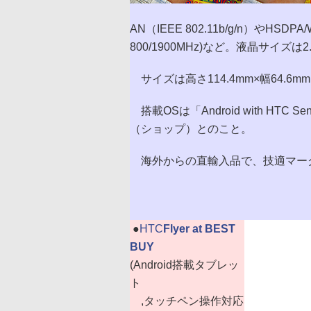
AN（IEEE 802.11b/g/n）やHSDPA/
800/1900MHz)など。液晶サイズは
サイズは高さ114.4mm×幅64.6mm
搭載OSは「Android with HTC 
（ショップ）とのこと。
海外からの直輸入品で、技適マー
|
●
HTC
Flyer at BEST
BUY
(Android搭載タブレッ
ト
,タッチペン操作対応