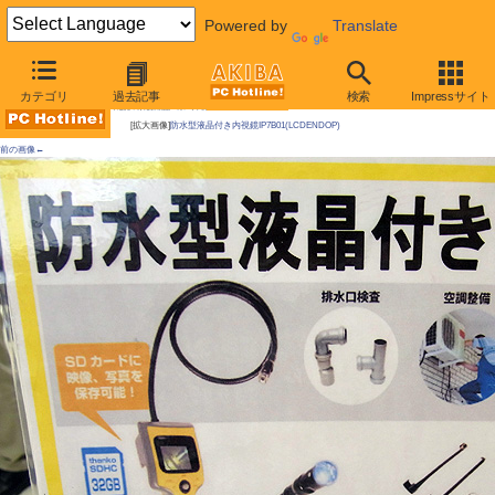
Powered by
Translate
AKIBA PC Hotline!
カテゴリ
過去記事
検索
Impressサイト
今週見つけた新製品：カメラ関連製品
[拡大画像]
防水型液晶付き内視鏡IP7B01(LCDENDOP)
前の画像←