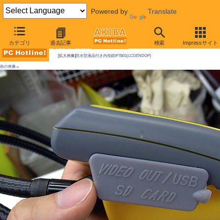
Powered by
Translate
AKIBA PC Hotline!
カテゴリ
過去記事
検索
Impressサイト
今週見つけた新製品：カメラ関連製品
[拡大画像]
防水型液晶付き内視鏡IP7B01(LCDENDOP)
前の画像←