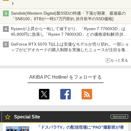
ト
Sandisk(Western Digital)製SSDの特価・下落が顕著、最速級の
「SN8100」8TBが一時17万円割れ [8月前半のSSD価格]
Ryzenが上昇から一転して値下がり、「Ryzen 7 7700X3D」は
45,800円に急落し「Ryzen 7 7800X3D」との価格逆転解消 [8月
前半のCPU価格]
GeForce RTX 5070 Ti以上は安価なモデルが売り切れ。一部ショ
ップがビデオカードの購入制限を実施したニュースが注目を集め
る AKIBA PC Hotline! 先週のアクセスランキング 26年7月27日～
もっと見る
26年8月3日
AKIBA PC Hotline! をフォローする
Special Site
「ドスパラTV」の配信現場に“PAD”撮影班が潜