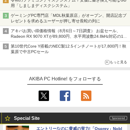
令和のファミコンディスクシステム？安価に書き換え可能なGB
用「しましまディスクシステム」
ゲーミングPC専門店「MDL秋葉原店」がオープン、開店記念プ
レゼントを求めるユーザーが押し寄せ長蛇の列に
アキバお買い得価格情報（8月6日～7日調査） お盆セール、
Radeon RX 9070 XTが89,800円、水平周波数24.8kHz対応の17
型モニターが9,801円、暑さ指数連動セール ほか
第10世代Core Y搭載のNEC製12.5インチノートが17,800円！秋
葉原で中古PCセール
もっと見る
AKIBA PC Hotline! をフォローする
Special Site
エントリーなのに脅威の実力!「Osprey」Nobl