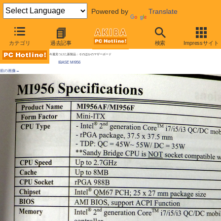
Powered by
Translate
AKIBA PC Hotline!
カテゴリ
過去記事
検索
Impressサイト
[拡大画像]
モバイル版Sandy Bridgeのマザーが初登場
今週見つけた新製品：そのほかのマザーボード
IBASE MI956
前の画像←