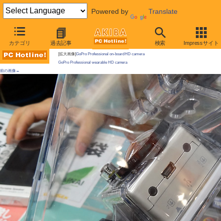
Powered by
Translate
AKIBA PC Hotline!
カテゴリ
過去記事
検索
Impressサイト
今週見つけた新製品：カメラ関連製品
[拡大画像]
GoPro Professional on-board HD camera
GoPro Professional wearable HD camera
前の画像←