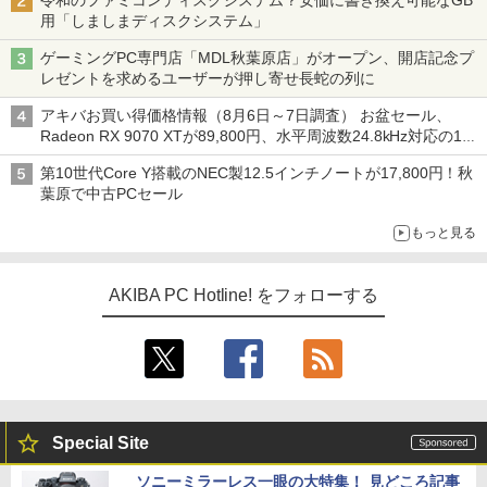
令和のファミコンディスクシステム？安価に書き換え可能なGB
用「しましまディスクシステム」
ゲーミングPC専門店「MDL秋葉原店」がオープン、開店記念プ
レゼントを求めるユーザーが押し寄せ長蛇の列に
アキバお買い得価格情報（8月6日～7日調査） お盆セール、
Radeon RX 9070 XTが89,800円、水平周波数24.8kHz対応の17
型モニターが9,801円、暑さ指数連動セール ほか
第10世代Core Y搭載のNEC製12.5インチノートが17,800円！秋
葉原で中古PCセール
もっと見る
AKIBA PC Hotline! をフォローする
Special Site
ソニーミラーレス一眼の大特集！ 見どころ記事