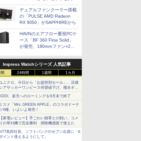
開発
デュアルファンクーラー搭載
の「PULSE AMD Radeon
RX 9050」がSAPPHIREから
HAVNのエアフロー重視PCケ
ース「BF 360 Flow Solid」
が発売、180mmファン×2搭
載
Impress Watchシリーズ 人気記事
時間
24時間
1週間
1カ月
ユニクロ、今日から「お盆特別セール」。涼感
シアサッカーワンピース待望値下げ、撥水ギア
ショーツは1990円に
KDDI、楽天へのローミングを9月末で終了
ミスド「Mrs. GREEN APPLE」のコラボドーナ
ツ4種、いよいよ発売！
【家電レビュー】手ごわい雑草との戦い、コメ
リの草刈機で完全勝利 掃除機感覚で使えた
NTT島田社長、ソフトバンクのセブン出資に「d
ポイント使えるようにして」