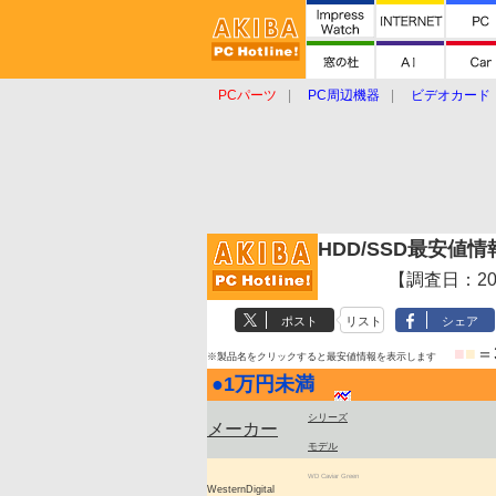
PCパーツ
PC周辺機器
ビデオカード
タブレット
おもしろグッズ
ショップ
HDD/SSD最安値
【調査日：2011
ポスト
リスト
シェア
■
■
＝
※製品名をクリックすると最安値情報を表示します
●
1万円未満
|
シリーズ
メーカー
モデル
WD Caviar Green
WesternDigital