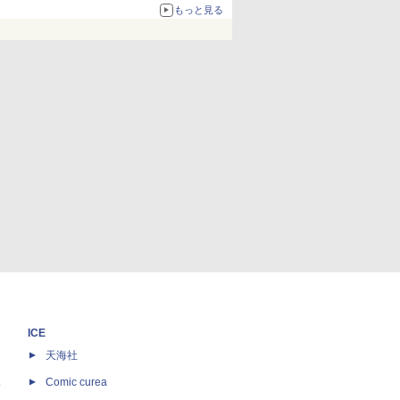
もっと見る
ICE
天海社
ス
Comic curea