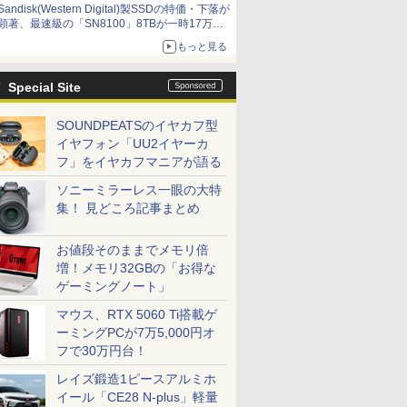
Sandisk(Western Digital)製SSDの特価・下落が
顕著、最速級の「SN8100」8TBが一時17万円
割れ [8月前半のSSD価格]
もっと見る
Special Site
SOUNDPEATSのイヤカフ型
イヤフォン「UU2イヤーカ
フ」をイヤカフマニアが語る
ソニーミラーレス一眼の大特
集！ 見どころ記事まとめ
お値段そのままでメモリ倍
増！メモリ32GBの「お得な
ゲーミングノート」
マウス、RTX 5060 Ti搭載ゲ
ーミングPCが7万5,000円オ
フで30万円台！
レイズ鍛造1ピースアルミホ
イール「CE28 N-plus」軽量