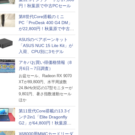
円！秋葉原で中古PCセール
第8世代Core搭載のミニ
PC「ProDesk 400 G4 DM」
が22,800円！秋葉原で中古
PCセール
ASUSのベアボーンキット
「ASUS NUC 15 Lite Kit」が
入荷、CPU別に3モデル
アキバお買い得価格情報（8
月6日～7日調査）
お盆セール、Radeon RX 9070
XTが89,800円、水平周波数
24.8kHz対応の17型モニターが
9,801円、暑さ指数連動セール
ほか
第11世代Core搭載の13.3イ
ンチ2in1「Elite Dragonfly
G2」が64,800円！秋葉原で
中古PCセール
X68000用MMCカードリーダ