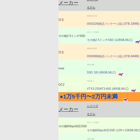
メーカー
モデル
DESKSTAR
日立
0S03229(純正パッケージ品) (3TB,32MB)
2.5インチSSD
その他2.5インチSSD
その他2.5インチSSD (128GB,MLC)
DESKSTAR
日立
0S03088(純正パッケージ品) (3TB,64MB)
SSD 320
Intel
SSD 320 (80GB,MLC)
Vertex 3
OCZ
VTX3-25SAT3-60G (60GB,MLC)
●
1万5千円〜2万円未満
|
シリーズ
メーカー
モデル
2.5インチSSD
その他6Gbps対応SSD
その他6Gbps対応SSD (120〜128GB,MLC
SSD 320