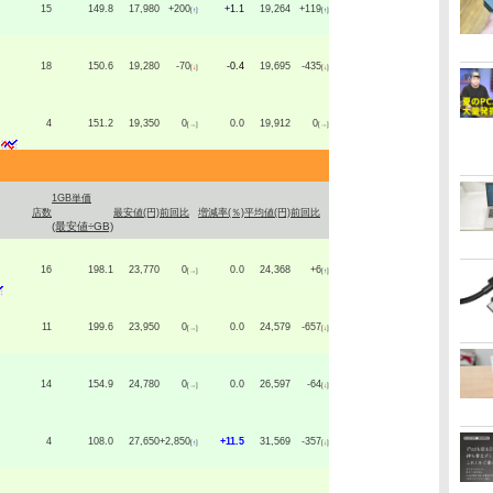
15
149.8
17,980
+200
+1.1
19,264
+119
[
↑
]
[
↑
]
18
150.6
19,280
-70
-0.4
19,695
-435
[
↓
]
[
↓
]
4
151.2
19,350
0
0.0
19,912
0
[→]
[→]
1GB単価
店数
最安値(円)
前回比
増減率(％)
平均値(円)
前回比
(最安値÷GB)
16
198.1
23,770
0
0.0
24,368
+6
[→]
[
↑
]
11
199.6
23,950
0
0.0
24,579
-657
[→]
[
↓
]
14
154.9
24,780
0
0.0
26,597
-64
[→]
[
↓
]
4
108.0
27,650
+2,850
+11.5
31,569
-357
[
↑
]
[
↓
]