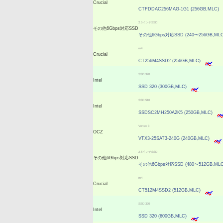
Crucial
CTFDDAC256MAG-1G1 (256GB,MLC)
2.5インチSSD
その他6Gbps対応SSD
その他6Gbps対応SSD (240〜256GB,MLC
m4
Crucial
CT256M4SSD2 (256GB,MLC)
SSD 320
Intel
SSD 320 (300GB,MLC)
SSD 510
Intel
SSDSC2MH250A2K5 (250GB,MLC)
Vertex 3
OCZ
VTX3-25SAT3-240G (240GB,MLC)
2.5インチSSD
その他6Gbps対応SSD
その他6Gbps対応SSD (480〜512GB,MLC
m4
Crucial
CT512M4SSD2 (512GB,MLC)
SSD 320
Intel
SSD 320 (600GB,MLC)