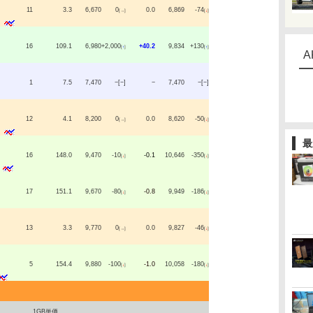
11
3.3
6,670
0
0.0
6,869
-74
[→]
[
↓
]
16
109.1
6,980
+2,000
+40.2
9,834
+130
[
↑
]
[
↑
]
A
1
7.5
7,470
−[−]
−
7,470
−[−]
12
4.1
8,200
0
0.0
8,620
-50
[→]
[
↓
]
最
16
148.0
9,470
-10
-0.1
10,646
-350
[
↓
]
[
↓
]
17
151.1
9,670
-80
-0.8
9,949
-186
[
↓
]
[
↓
]
13
3.3
9,770
0
0.0
9,827
-46
[→]
[
↓
]
5
154.4
9,880
-100
-1.0
10,058
-180
[
↓
]
[
↓
]
1GB単価