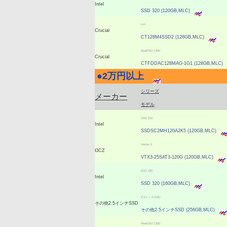
Intel
SSD 320 (120GB,MLC)
m4
Crucial
CT128M4SSD2 (128GB,MLC)
RealSSD C300
Crucial
CTFDDAC128MAG-1G1 (128GB,MLC)
●
2万円以上
|
シリーズ
メーカー
モデル
SSD 510
Intel
SSDSC2MH120A2K5 (120GB,MLC)
Vertex 3
OCZ
VTX3-25SAT3-120G (120GB,MLC)
SSD 320
Intel
SSD 320 (160GB,MLC)
2.5インチSSD
その他2.5インチSSD
その他2.5インチSSD (256GB,MLC)
RealSSD C300