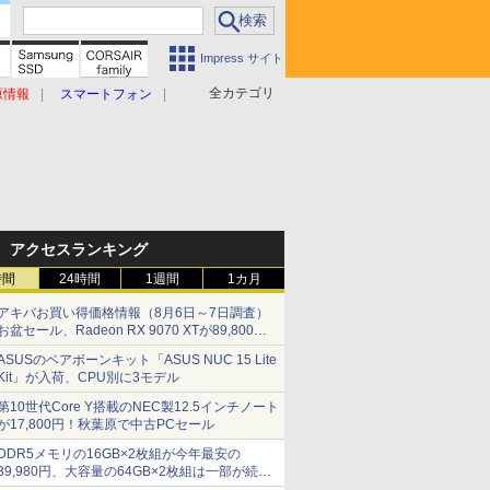
Impress サイト
全カテゴリ
原情報
スマートフォン
アクセスランキング
時間
24時間
1週間
1カ月
アキバお買い得価格情報（8月6日～7日調査）
お盆セール、Radeon RX 9070 XTが89,800
円、水平周波数24.8kHz対応の17型モニターが
ASUSのベアボーンキット「ASUS NUC 15 Lite
9,801円、暑さ指数連動セール ほか
Kit」が入荷、CPU別に3モデル
第10世代Core Y搭載のNEC製12.5インチノート
が17,800円！秋葉原で中古PCセール
DDR5メモリの16GB×2枚組が今年最安の
39,980円、大容量の64GB×2枚組は一部が続騰
[8月前半のメモリ価格]