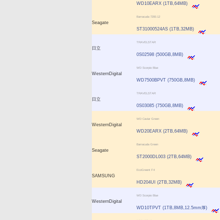
WD10EARX (1TB,64MB)
Barracuda 7200.12
Seagate
ST31000524AS (1TB,32MB)
TRAVELSTAR
日立
0S02598 (500GB,8MB)
WD Scorpio Blue
WesternDigital
WD7500BPVT (750GB,8MB)
TRAVELSTAR
日立
0S03085 (750GB,8MB)
WD Caviar Green
WesternDigital
WD20EARX (2TB,64MB)
Barracuda Green
Seagate
ST2000DL003 (2TB,64MB)
EcoGreent F4
SAMSUNG
HD204UI (2TB,32MB)
WD Scorpio Blue
WesternDigital
WD10TPVT (1TB,8MB,12.5mm厚)