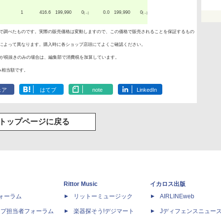
1
416.6
199,990
0
0.0
199,990
0
[→]
[→]
で調べたものです。実際の販売価格は変動しますので、この価格で販売されることを保証するもの
によって異なります。購入時に各ショップ店頭にてよくご確認ください。
が税抜きのみの場合は、編集部で消費税を加算しています。
み相当額です。
ェア
はてブ
note
LinkedIn
トップページに戻る
Rittor Music
イカロス出版
dフォーラム
リットーミュージック
AIRLINEweb
ップ担当者フォーラム
楽器探そう!デジマート
Jディフェンスニュー