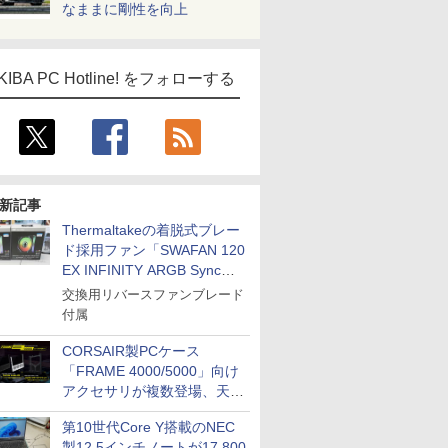
なままに剛性を向上
KIBA PC Hotline! をフォローする
新記事
Thermaltakeの着脱式ブレー
ド採用ファン「SWAFAN 120
EX INFINITY ARGB Sync」
に単品パッケージ
交換用リバースファンブレード
付属
CORSAIR製PCケース
「FRAME 4000/5000」向け
アクセサリが複数登場、天然
木製パネルや背面コネクタ対
第10世代Core Y搭載のNEC
応トレイなど
製12.5インチノートが17,800