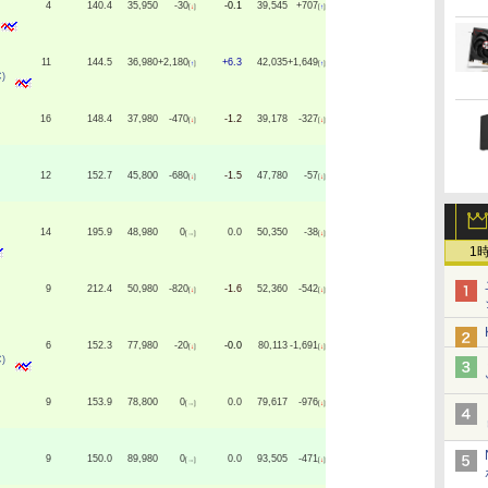
4
140.4
35,950
-30
-0.1
39,545
+707
[
↓
]
[
↑
]
11
144.5
36,980
+2,180
+6.3
42,035
+1,649
[
↑
]
[
↑
]
)
16
148.4
37,980
-470
-1.2
39,178
-327
[
↓
]
[
↓
]
12
152.7
45,800
-680
-1.5
47,780
-57
[
↓
]
[
↓
]
14
195.9
48,980
0
0.0
50,350
-38
[→]
[
↓
]
1
9
212.4
50,980
-820
-1.6
52,360
-542
[
↓
]
[
↓
]
6
152.3
77,980
-20
-0.0
80,113
-1,691
[
↓
]
[
↓
]
)
9
153.9
78,800
0
0.0
79,617
-976
[→]
[
↓
]
9
150.0
89,980
0
0.0
93,505
-471
[→]
[
↓
]