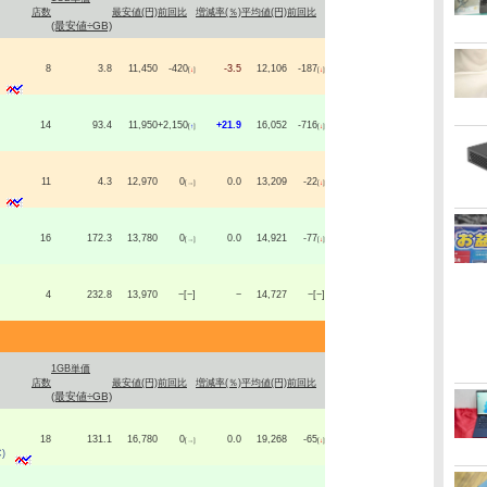
店数
最安値(円)
前回比
増減率(％)
平均値(円)
前回比
(最安値÷GB)
8
3.8
11,450
-420
-3.5
12,106
-187
[
↓
]
[
↓
]
14
93.4
11,950
+2,150
+21.9
16,052
-716
[
↑
]
[
↓
]
11
4.3
12,970
0
0.0
13,209
-22
[→]
[
↓
]
16
172.3
13,780
0
0.0
14,921
-77
[→]
[
↓
]
4
232.8
13,970
−[−]
−
14,727
−[−]
1GB単価
店数
最安値(円)
前回比
増減率(％)
平均値(円)
前回比
(最安値÷GB)
18
131.1
16,780
0
0.0
19,268
-65
[→]
[
↓
]
)