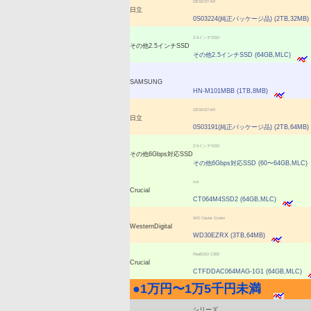
DESKSTAR
日立
0S03224(純正パッケージ品) (2TB,32MB)
2.5インチSSD
その他2.5インチSSD
その他2.5インチSSD (64GB,MLC)
SAMSUNG
HN-M101MBB (1TB,8MB)
DESKSTAR
日立
0S03191(純正パッケージ品) (2TB,64MB)
2.5インチSSD
その他6Gbps対応SSD
その他6Gbps対応SSD (60〜64GB,MLC)
m4
Crucial
CT064M4SSD2 (64GB,MLC)
WD Caviar Green
WesternDigital
WD30EZRX (3TB,64MB)
RealSSD C300
Crucial
CTFDDAC064MAG-1G1 (64GB,MLC)
●
1万円〜1万5千円未満
|
シリーズ