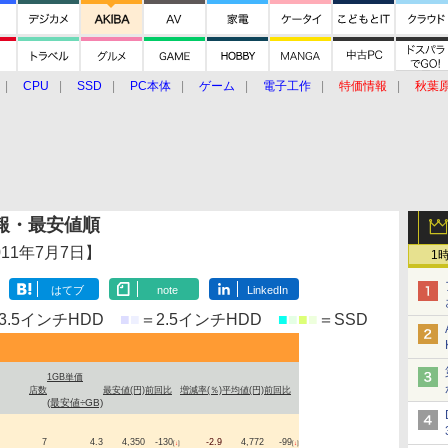
CPU
SSD
PC本体
ゲーム
電子工作
特価情報
秋葉
グルメ
イベント
価格動向
情報・最安値順
年7月7日】
1
はてブ
note
LinkedIn
3.5インチHDD
■
■
＝2.5インチHDD
■
■
■
■
＝SSD
1GB単価
店数
最安値(円)
前回比
増減率(％)
平均値(円)
前回比
(最安値÷GB)
7
4.3
4,350
-130
-2.9
4,772
-99
[
↓
]
[
↓
]