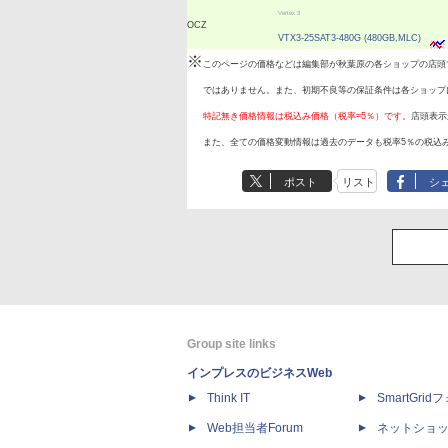
Vertex 3
OCZ
VTX3-25SAT3-480G (480GB,MLC)
※
このページの価格などは編集部が秋葉原の各ショップの店頭
ではありません。また、初期不良等の保証条件は各ショップ
特記無き価格情報は税込み価格（税率=5％）です。
店頭表示
また、全ての価格変動情報は過去のデータも税率5％の税込
ポスト
リスト
シ
Group site links
インプレスのビジネスWeb
Think IT
SmartGri
Web担当者Forum
ネットショ