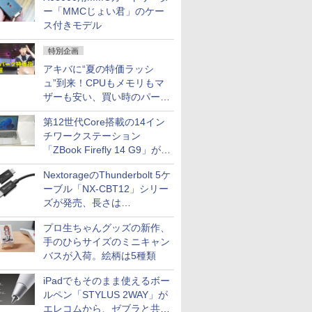
ー「MMCじょい君」のケー
ス付きモデル
特別企画
アキバに“夏の特価ラッシ
ュ”到来！CPUもメモリもマ
ザーも安い、買い時のパーツ
は？【8月7日(金)22時配信】
第12世代Core搭載の14イン
チワークステーション
「ZBook Firefly 14 G9」が
79,800円！秋葉原で中古PC
NextorageのThunderbolt 5ケ
セール
ーブル「NX-CBT12」シリー
ズが発売、長さは
30cm/50cm/1mの3種類
プロ生ちゃんグッズの新作、
手のひらサイズのミニキャン
バスが入荷。絵柄は5種類
iPadでもそのまま使えるボー
ルペン「STYLUS 2WAY」が
エレコムから、ゼブラと共同