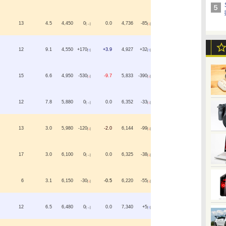
13
4.5
4,450
0
0.0
4,736
-85
[→]
[
↓
]
12
9.1
4,550
+170
+3.9
4,927
+32
[
↑
]
[
↑
]
15
6.6
4,950
-530
-9.7
5,833
-390
[
↓
]
[
↓
]
12
7.8
5,880
0
0.0
6,352
-33
[→]
[
↓
]
13
3.0
5,980
-120
-2.0
6,144
-99
[
↓
]
[
↓
]
17
3.0
6,100
0
0.0
6,325
-38
[→]
[
↓
]
6
3.1
6,150
-30
-0.5
6,220
-55
[
↓
]
[
↓
]
12
6.5
6,480
0
0.0
7,340
+5
[→]
[
↑
]