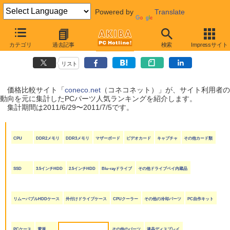
Powered by
Translate
coneco.net人気ランキング（PCパーツ編）
カテゴリ
過去記事
検索
Impressサイト
（2011/6/29〜2011/7/5）
リスト
価格比較サイト「
coneco.net
（コネコネット）」が、サイト利用者の
動向を元に集計したPCパーツ人気ランキングを紹介します。
集計期間は2011/6/29〜2011/7/5です。
CPU
DDR2メモリ
DDR3メモリ
マザーボード
ビデオカード
キャプチャ
その他カード類
SSD
3.5インチHDD
2.5インチHDD
Blu-rayドライブ
その他ドライブベイ内蔵品
リムーバブルHDDケース
外付けドライブケース
CPUクーラー
その他の冷却パーツ
PC自作キット
PCケース
電源
その他のパーツ
液晶ディスプレイ