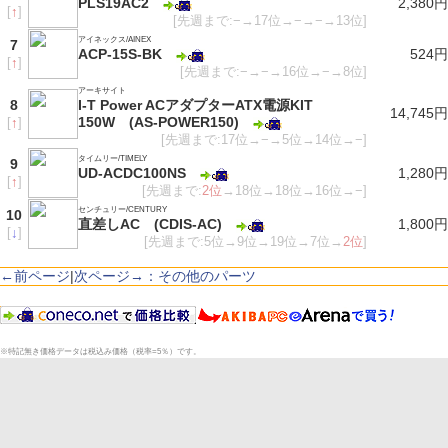
PLS19AC2
2,380円
[
↑
]
[先週まで:−→17位→−→−→13位]
アイネックス/AINEX
7
ACP-15S-BK
524円
[
↑
]
[先週まで:−→−→16位→−→8位]
アーキサイト
8
I-T Power ACアダプターATX電源KIT
14,745円
150W (AS-POWER150)
[
↑
]
[先週まで:17位→−→5位→14位→−]
タイムリー/TIMELY
9
UD-ACDC100NS
1,280円
[
↑
]
[先週まで:
2位
→18位→18位→16位→−]
センチュリー/CENTURY
10
直差しAC (CDIS-AC)
1,800円
[
↓
]
[先週まで:5位→9位→19位→7位→
2位
]
←前ページ
|
次ページ→：その他のパーツ
※特記無き価格データは税込み価格（税率=5％）です。