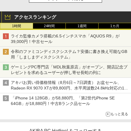
アクセスランキング
1時間
24時間
1週間
1カ月
ライカ監修カメラ搭載の6.5インチスマホ「AQUOS R9」が
39,000円！中古セール
令和のファミコンディスクシステム？安価に書き換え可能なGB
用「しましまディスクシステム」
ゲーミングPC専門店「MDL秋葉原店」がオープン、開店記念プ
レゼントを求めるユーザーが押し寄せ長蛇の列に
アキバお買い得価格情報（8月6日～7日調査） お盆セール、
Radeon RX 9070 XTが89,800円、水平周波数24.8kHz対応の17
型モニターが9,801円、暑さ指数連動セール ほか
「iPhone 14 128GB」が58,880円、「第2世代iPhone SE
64GB」が18,880円！中古Bランク品セール
もっと見る
AKIBA PC Hotline! をフォローする