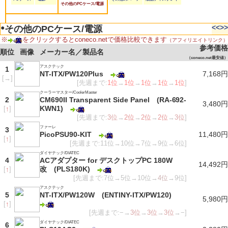
その他のPCケース/電源
●
<<
>>
その他のPCケース/電源
※
をクリックするとconeco.netで価格比較できます
（アフィリエイトリンク）
参考価格
順位
画像
メーカー名／製品名
（coneco.net最安値）
アスクテック
1
NT-ITX/PW120Plus
7,168円
[
→
]
[先週まで:
1位
→
1位
→
1位
→
1位
→
1位
]
クーラーマスター/CoolerMaster
2
CM690II Transparent Side Panel (RA-692-
3,480円
KWN1)
[
↑
]
[先週まで:
3位
→
2位
→
2位
→
2位
→
3位
]
ファーレ
3
PicoPSU90-KIT
11,480円
[
↑
]
[先週まで:11位→10位→7位→9位→6位]
ダイヤテック/DIATEC
4
ACアダプター for デスクトップPC 180W
14,492円
改 (PLS180K)
[
↑
]
[先週まで:7位→5位→10位→
4位
→9位]
アスクテック
5
NT-ITX/PW120W (ENTINY-ITX/PW120)
5,980円
[
↑
]
[先週まで:−→
3位
→
3位
→
3位
→−]
ダイヤテック/DIATEC
6