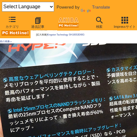
Powered by
Translate
AKIBA PC Hotline!
カテゴリ
過去記事
検索
Impressサイト
今週見つけた新製品：ハードディスク
[拡大画像]
Kingston Technology SH100S3/240G
前の画像←