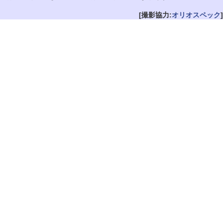
[撮影協力:
オリオスペック
]