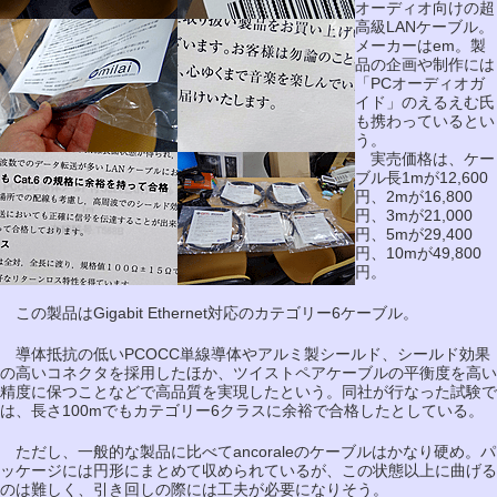
オーディオ向けの超
高級LANケーブル。
メーカーはem。製
品の企画や制作には
「PCオーディオガ
イド」のえるえむ氏
も携わっているとい
う。
実売価格は、ケー
ブル長1mが12,600
円、2mが16,800
円、3mが21,000
円、5mが29,400
円、10mが49,800
円。
この製品はGigabit Ethernet対応のカテゴリー6ケーブル。
導体抵抗の低いPCOCC単線導体やアルミ製シールド、シールド効果
の高いコネクタを採用したほか、ツイストペアケーブルの平衡度を高い
精度に保つことなどで高品質を実現したという。同社が行なった試験で
は、長さ100mでもカテゴリー6クラスに余裕で合格したとしている。
ただし、一般的な製品に比べてancoraleのケーブルはかなり硬め。パ
ッケージには円形にまとめて収められているが、この状態以上に曲げる
のは難しく、引き回しの際には工夫が必要になりそう。