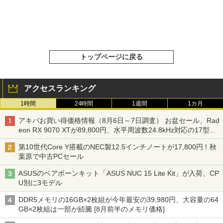
トップページに戻る
アクセスランキング
1時間
24時間
1週間
1カ月
アキバお買い得価格情報（8月6日～7日調査） お盆セール、Rad
eon RX 9070 XTが89,800円、水平周波数24.8kHz対応の17型モ
ニターが9,801円、暑さ指数連動セール ほか
第10世代Core Y搭載のNEC製12.5インチノートが17,800円！秋
葉原で中古PCセール
ASUSのベアボーンキット「ASUS NUC 15 Lite Kit」が入荷、CP
U別に3モデル
DDR5メモリの16GB×2枚組が今年最安の39,980円、大容量の64
GB×2枚組は一部が続騰 [8月前半のメモリ価格]