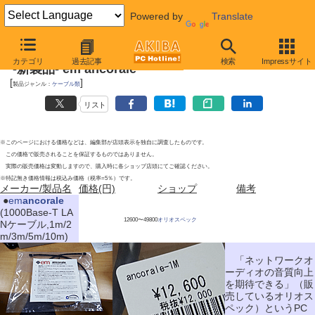
Powered by
Translate
2011年8月6日号
カテゴリ
過去記事
検索
Impressサイト
-新製品- em ancorale
[
]
製品ジャンル：
ケーブル類
リスト
※このページにおける価格などは、編集部が店頭表示を独自に調査したものです。
この価格で販売されることを保証するものではありません。
実際の販売価格は変動しますので、購入時に各ショップ店頭にてご確認ください。
※特記無き価格情報は税込み価格（税率=5％）です。
メーカー/製品名
価格(円)
ショップ
備考
|
●
em
ancorale
(1000Base-T LA
12600〜49800
オリオスペック
Nケーブル,1m/2
m/3m/5m/10m)
「ネットワークオ
ーディオの音質向上
を期待できる」（販
売しているオリオス
ペック）というPC