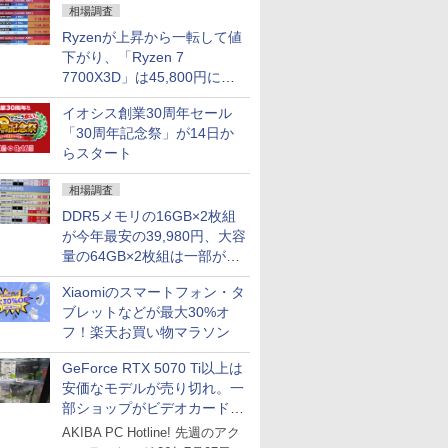
相場調査
Ryzenが上昇から一転して値
下がり、「Ryzen 7
7700X3D」は45,800円に急
落し「Ryzen 7 7800X3D」
イオシス創業30周年セール
との価格逆転解消 [8月前半の
「30周年記念祭」が14日か
CPU価格]
らスタート
相場調査
DDR5メモリの16GB×2枚組
が今年最安の39,980円、大容
量の64GB×2枚組は一部が続
騰 [8月前半のメモリ価格]
Xiaomiのスマートフォン・タ
ブレットなどが最大30%オ
フ！楽天お買い物マラソン
GeForce RTX 5070 Ti以上は
安価なモデルが売り切れ。一
部ショップがビデオカードの
購入制限を実施したニュース
AKIBA PC Hotline! 先週のアク