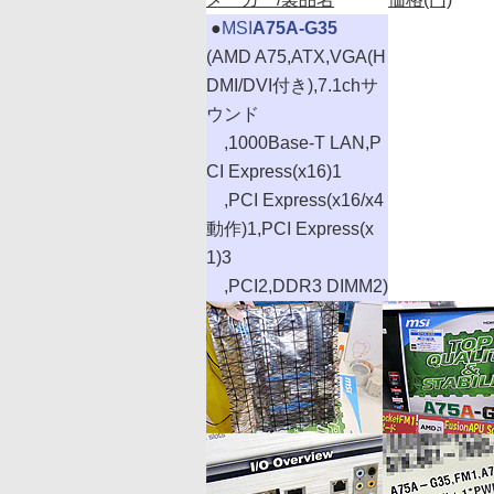
|
●
MSI
A75A-G35
(AMD A75,ATX,VGA(H
DMI/DVI付き),7.1chサ
ウンド
,1000Base-T LAN,P
CI Express(x16)1
,PCI Express(x16/x4
動作)1,PCI Express(x
1)3
,PCI2,DDR3 DIMM2)