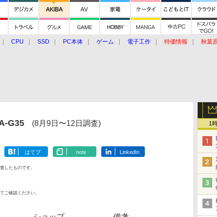
CPU
SSD
PC本体
ゲーム
電子工作
特価情報
秋葉
グルメ
イベント
価格動向
A-G35
(8月9日〜12日調査)
1
はてブ
note
LinkedIn
査したものです。
てご確認ください。
ショップ
備考