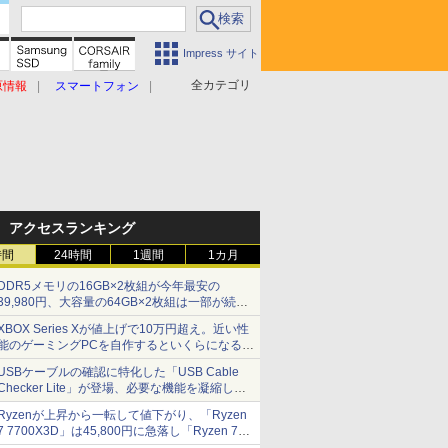
Impress サイト
全カテゴリ
原情報
スマートフォン
アクセスランキング
時間
24時間
1週間
1カ月
DDR5メモリの16GB×2枚組が今年最安の
39,980円、大容量の64GB×2枚組は一部が続騰
[8月前半のメモリ価格]
XBOX Series Xが値上げで10万円超え。近い性
能のゲーミングPCを自作するといくらになる？
【石田賀津男の『酒の肴にPCゲーム』】
USBケーブルの確認に特化した「USB Cable
Checker Lite」が登場、必要な機能を凝縮しコ
ンパクトに 7日発売
Ryzenが上昇から一転して値下がり、「Ryzen
7 7700X3D」は45,800円に急落し「Ryzen 7
7800X3D」との価格逆転解消 [8月前半のCPU