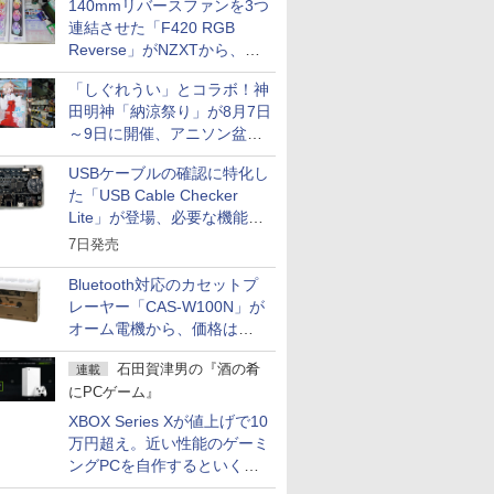
カスタム写真集POD fabli
140mmリバースファンを3つ
ve
連結させた「F420 RGB
Impress Group Publication Informa
Reverse」がNZXTから、単
tion
一フレーム採用
「しぐれうい」とコラボ！神
田明神「納涼祭り」が8月7日
～9日に開催、アニソン盆踊
りや屋台グルメなどもあり
USBケーブルの確認に特化し
た「USB Cable Checker
Lite」が登場、必要な機能を
凝縮しコンパクトに
7日発売
Bluetooth対応のカセットプ
レーヤー「CAS-W100N」が
オーム電機から、価格は
5,940円
石田賀津男の『酒の肴
連載
にPCゲーム』
XBOX Series Xが値上げで10
万円超え。近い性能のゲーミ
ングPCを自作するといくら
になる？