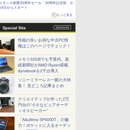
イオシス創業30周年セール「30周年記念祭」が
価格]
14日からスタート
もっと見る
Special Site
性能の良いお得な中古PC情
報はこのページでチェック！
メモリ32GBでも予算内。産
経新聞社がAMD Ryzen搭載
dynabookを2千台導入
ソニーミラーレス一眼の大特
集！ 見どころ記事まとめ
クリエイティブが作った2万
円台の“小さなピュアオーデ
ィオスピーカー”
「A&ultima SP4000T」の魅
力！ポケットに入るオーディ