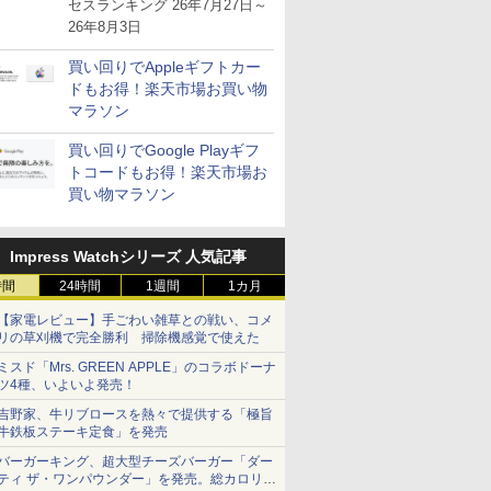
が注目を集める
セスランキング 26年7月27日～
26年8月3日
買い回りでAppleギフトカー
ドもお得！楽天市場お買い物
マラソン
買い回りでGoogle Playギフ
トコードもお得！楽天市場お
買い物マラソン
Impress Watchシリーズ 人気記事
時間
24時間
1週間
1カ月
【家電レビュー】手ごわい雑草との戦い、コメ
リの草刈機で完全勝利 掃除機感覚で使えた
ミスド「Mrs. GREEN APPLE」のコラボドーナ
ツ4種、いよいよ発売！
吉野家、牛リブロースを熱々で提供する「極旨
牛鉄板ステーキ定食」を発売
バーガーキング、超大型チーズバーガー「ダー
ティ ザ・ワンパウンダー」を発売。総カロリー