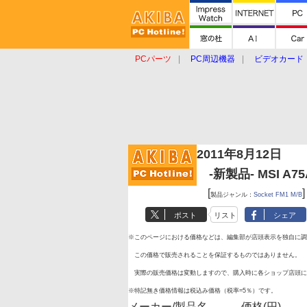
PCパーツ
PC周辺機器
ビデオカード
タブレット
おもしろグッズ
ショップ
2011年8月12日
-新製品- MSI A75
[
]
製品ジャンル：
Socket FM1 M/B
ポスト
リスト
シェア
※このページにおける価格などは、編集部が店頭表示を独自に調
この価格で販売されることを保証するものではありません。
実際の販売価格は変動しますので、購入時に各ショップ店頭に
※特記無き価格情報は税込み価格（税率=5％）です。
メーカー/製品名
価格(円)