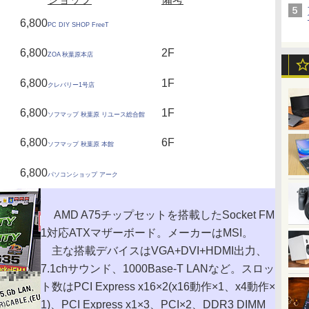
6,800
PC DIY SHOP FreeT
6,800
2F
ZOA 秋葉原本店
6,800
1F
クレバリー1号店
6,800
1F
ソフマップ 秋葉原 リユース総合館
6,800
6F
ソフマップ 秋葉原 本館
6,800
パソコンショップ アーク
AMD A75チップセットを搭載したSocket FM
1対応ATXマザーボード。メーカーはMSI。
主な搭載デバイスはVGA+DVI+HDMI出力、
7.1chサウンド、1000Base-T LANなど。スロッ
ト数はPCI Express x16×2(x16動作×1、x4動作×
1)、PCI Express x1×3、PCI×2、DDR3 DIMM