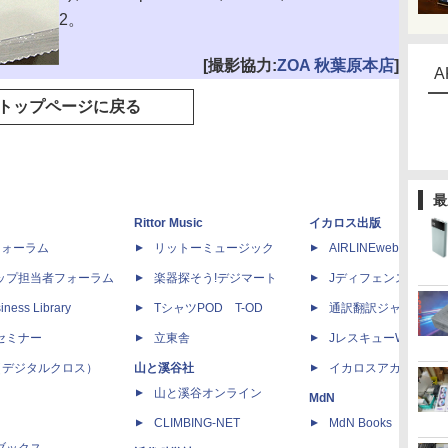
2。
[撮影協力:
ZOA 秋葉原本店
]
A
トップページに戻る
最
Rittor Music
イカロス出版
dフォーラム
リットーミュージック
AIRLINEweb
ップ担当者フォーラム
楽器探そう!デジマート
Jディフェンスニュー
iness Library
TシャツPOD T-OD
通訳翻訳ジャーナル
セミナー
立東舎
JレスキューWeb
 X（デジタルクロス）
山と溪谷社
イカロスアカデミー
山と溪谷オンライン
MdN
CLIMBING-NET
MdN Books