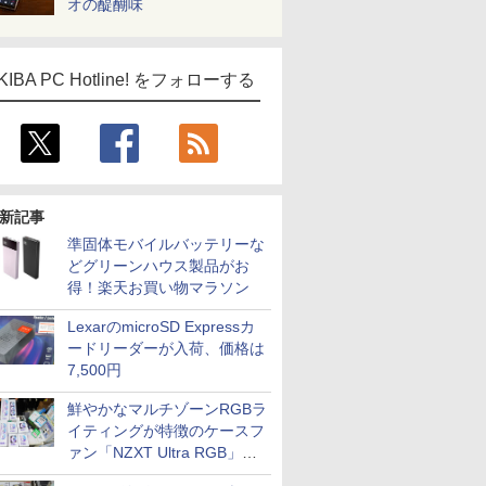
オの醍醐味
KIBA PC Hotline! をフォローする
新記事
ICE
準固体モバイルバッテリーな
どグリーンハウス製品がお
天海社
得！楽天お買い物マラソン
ス
Comic curea
LexarのmicroSD Expressカ
impress QuickBooks
ードリーダーが入荷、価格は
PUBFUN
7,500円
パブファンセルフ
鮮やかなマルチゾーンRGBラ
IPGネットワーク
イティングが特徴のケースフ
ァン「NZXT Ultra RGB」が
TシャツPOD pTa.shop
発売、計8製品