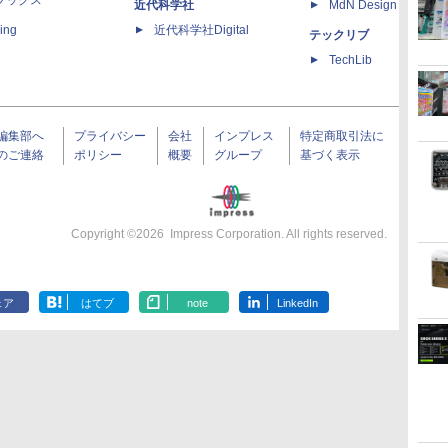
ブックス
近代科学社
MdN Design Interacti
ing
近代科学社Digital
テックリブ
TechLib
編集部へ
プライバシー
会社
インプレス
特定商取引法に
のご連絡
ポリシー
概要
グループ
基づく表示
Copyright ©
2026
Impress Corporation. All rights reserved.
ェア
はてブ
note
LinkedIn