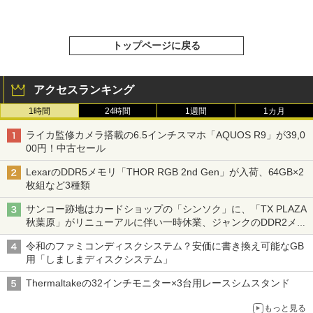
トップページに戻る
アクセスランキング
1時間
24時間
1週間
1カ月
ライカ監修カメラ搭載の6.5インチスマホ「AQUOS R9」が39,0
00円！中古セール
LexarのDDR5メモリ「THOR RGB 2nd Gen」が入荷、64GB×2
枚組など3種類
サンコー跡地はカードショップの「シンソク」に、「TX PLAZA
秋葉原」がリニューアルに伴い一時休業、ジャンクのDDR2メモ
リが100円で販売など～ 最近の秋葉原 ～
令和のファミコンディスクシステム？安価に書き換え可能なGB
用「しましまディスクシステム」
Thermaltakeの32インチモニター×3台用レースシムスタンド
もっと見る