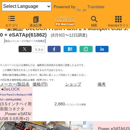
Powered by
Translate
2011年8月12日
カテゴリ
過去記事
検索
Impressサイト
-新製品- DeLOCK Front Panel 2 x Multiport USB 3.
0 + eSATAp(61862)
(8月9日〜12日調査)
[
]
製品ジャンル：
その他のベイ内蔵機器
リスト
※このページにおける価格などは、編集部が店頭表示を独自に調査したものです。
この価格で販売されることを保証するものではありません。
実際の販売価格は変動しますので、購入時に各ショップ店頭にてご確認ください。
※特記無き価格情報は税込み価格（税率=5％）です。
メーカー/製品名
価格(円)
ショップ
備考
|
●
DeLOCK
Front Panel 2 x Multiport USB
3.0 + eSATAp(61862)
(3.5インチベイ用
2,880
パソコンハウス東映
前面コネクタ
,Power eSATA/
USB 3.0共用×2)
Power eSATA/US