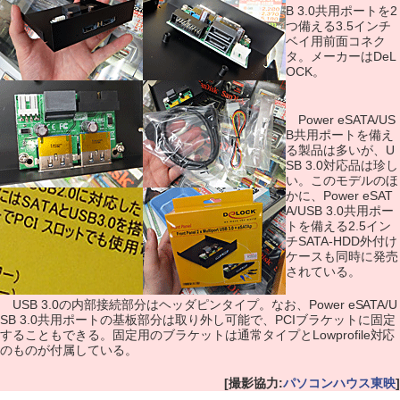
B 3.0共用ポートを2
つ備える3.5インチ
ベイ用前面コネク
タ。メーカーはDeL
OCK。
Power eSATA/US
B共用ポートを備え
る製品は多いが、U
SB 3.0対応品は珍し
い。このモデルのほ
かに、Power eSAT
A/USB 3.0共用ポー
トを備える2.5イン
チSATA-HDD外付け
ケースも同時に発売
されている。
USB 3.0の内部接続部分はヘッダピンタイプ。なお、Power eSATA/U
SB 3.0共用ポートの基板部分は取り外し可能で、PCIブラケットに固定
することもできる。固定用のブラケットは通常タイプとLowprofile対応
のものが付属している。
[撮影協力:
パソコンハウス東映
]