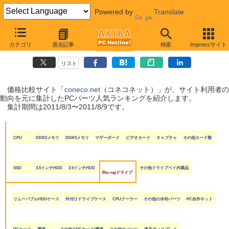
Powered by
Translate
coneco.net人気ランキング（PCパーツ編）
カテゴリ
過去記事
検索
Impressサイト
（2011/8/3〜2011/8/9）
リスト
価格比較サイト「
coneco.net
（コネコネット）」が、サイト利用者の
動向を元に集計したPCパーツ人気ランキングを紹介します。
集計期間は2011/8/3〜2011/8/9です。
CPU
DDR2メモリ
DDR3メモリ
マザーボード
ビデオカード
キャプチャ
その他カード類
SSD
3.5インチHDD
2.5インチHDD
その他ドライブベイ内蔵品
Blu-rayドライブ
リムーバブルHDDケース
外付けドライブケース
CPUクーラー
その他の冷却パーツ
PC自作キット