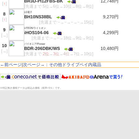
BR3D-PI12FBS-BK
12,748円
[
↑
]
[先週まで:5位→6位→10位→8位→8位]
LG電子
8
BH10NS38BL
9,270円
[
↑
]
[先週まで:−→−→−→−→15位]
LITEON/ライトオン
9
iHOS104-06
4,299円
[
→
]
[先週まで:−→−→18位→9位→9位]
パイオニア/Pioneer
10
BDR-206DBK/WS
10,480円
[
→
]
[先週まで:
2位
→
3位
→
4位
→7位→10位]
←前ページ
|
次ページ→：その他ドライブベイ内蔵品
※特記無き価格データは税込み価格（税率=5％）です。