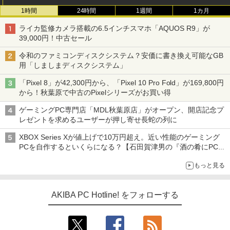
1時間
24時間
1週間
1カ月
ライカ監修カメラ搭載の6.5インチスマホ「AQUOS R9」が
39,000円！中古セール
令和のファミコンディスクシステム？安価に書き換え可能なGB
用「しましまディスクシステム」
「Pixel 8」が42,300円から、「Pixel 10 Pro Fold」が169,800円
から！秋葉原で中古のPixelシリーズがお買い得
ゲーミングPC専門店「MDL秋葉原店」がオープン、開店記念プ
レゼントを求めるユーザーが押し寄せ長蛇の列に
XBOX Series Xが値上げで10万円超え。近い性能のゲーミング
PCを自作するといくらになる？【石田賀津男の『酒の肴にPCゲ
ーム』】
もっと見る
AKIBA PC Hotline! をフォローする