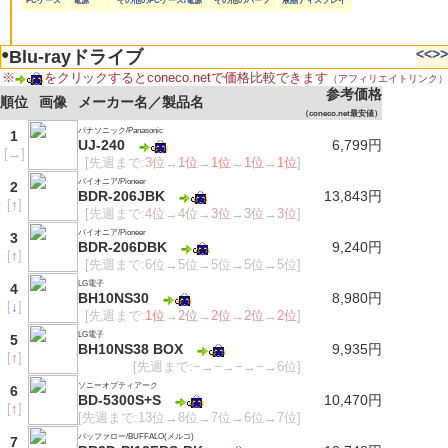
PCケース
電源
その他のPCケース/電源
その他のパーツ
液晶ディスプレイ
●
<<
>>
Blu-rayドライブ
※
をクリックするとconeco.netで価格比較できます
（アフィリエイトリンク）
参考価格
順位
画像
メーカー名／製品名
（coneco.net最安値）
パナソニック/Panasonic
1
UJ-240
6,799円
[
→
]
[先週まで:
3位
→
1位
→
1位
→
1位
→
1位
]
パイオニア/Pioneer
2
BDR-206JBK
13,843円
[
↑
]
[先週まで:
4位
→
4位
→
3位
→
3位
→
3位
]
パイオニア/Pioneer
3
BDR-206DBK
9,240円
[
↑
]
[先週まで:6位→5位→5位→5位→5位]
LG電子
4
BH10NS30
8,980円
[
↓
]
[先週まで:
1位
→
2位
→
2位
→
2位
→
2位
]
LG電子
5
BH10NS38 BOX
9,935円
[
↑
]
[先週まで:−→−→−→−→6位]
ソニーオプティアーク
6
BD-5300S+S
10,470円
[
↑
]
[先週まで:13位→8位→7位→6位→7位]
バッファロー/BUFFALO(メルコ)
7