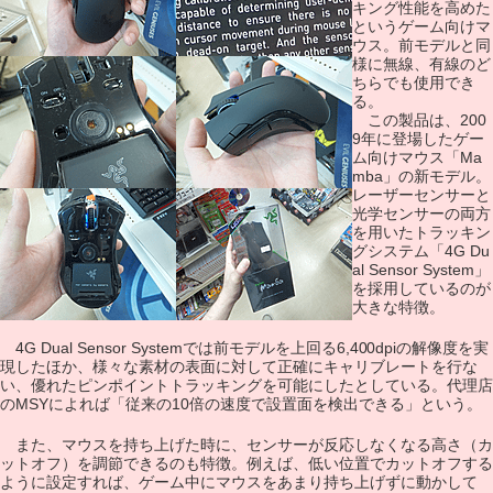
キング性能を高めた
というゲーム向けマ
ウス。前モデルと同
様に無線、有線のど
ちらでも使用でき
る。
この製品は、200
9年に登場したゲー
ム向けマウス「Ma
mba」の新モデル。
レーザーセンサーと
光学センサーの両方
を用いたトラッキン
グシステム「4G Du
al Sensor System」
を採用しているのが
大きな特徴。
4G Dual Sensor Systemでは前モデルを上回る6,400dpiの解像度を実
現したほか、様々な素材の表面に対して正確にキャリブレートを行な
い、優れたピンポイントトラッキングを可能にしたとしている。代理店
のMSYによれば「従来の10倍の速度で設置面を検出できる」という。
また、マウスを持ち上げた時に、センサーが反応しなくなる高さ（カ
ットオフ）を調節できるのも特徴。例えば、低い位置でカットオフする
ように設定すれば、ゲーム中にマウスをあまり持ち上げずに動かして