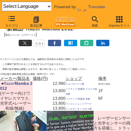
Powered by
Translate
2011年8月20日
カテゴリ
過去記事
検索
Impressサイト
-新製品- Razer Mamba 2012
[
]
製品ジャンル：
入力デバイス
リスト
※このページにおける価格などは、編集部が店頭表示を独自に調査したものです。
この価格で販売されることを保証するものではありません。
実際の販売価格は変動しますので、購入時に各ショップ店頭にてご確認ください。
※特記無き価格情報は税込み価格（税率=5％）です。
メーカー/製品名
価格(円)
ショップ
備考
|
●
Razer
Mamba 2
12,980
ドスパラパーツ館
2F,売り切れ
012
ソフマップ 秋葉原 リユース総
13,800
1F
(ゲーマー向けワ
合館
イヤレスマウス,
13,800
6F
ソフマップ 秋葉原 本館
光学式+レーザー
13,800
パソコンショップ アーク
,有線/無線)
13,800
メッセサンオー カオス館
レーザーセンサー
と光学センサーの両
方を搭載し、トラッ