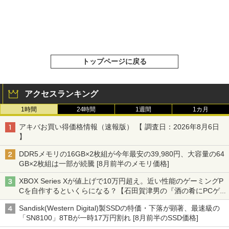
トップページに戻る
アクセスランキング
1時間
24時間
1週間
1カ月
アキバお買い得価格情報（速報版） 【 調査日：2026年8月6日
】
DDR5メモリの16GB×2枚組が今年最安の39,980円、大容量の64
GB×2枚組は一部が続騰 [8月前半のメモリ価格]
XBOX Series Xが値上げで10万円超え。近い性能のゲーミングP
Cを自作するといくらになる？【石田賀津男の『酒の肴にPCゲ
ーム』】
Sandisk(Western Digital)製SSDの特価・下落が顕著、最速級の
「SN8100」8TBが一時17万円割れ [8月前半のSSD価格]