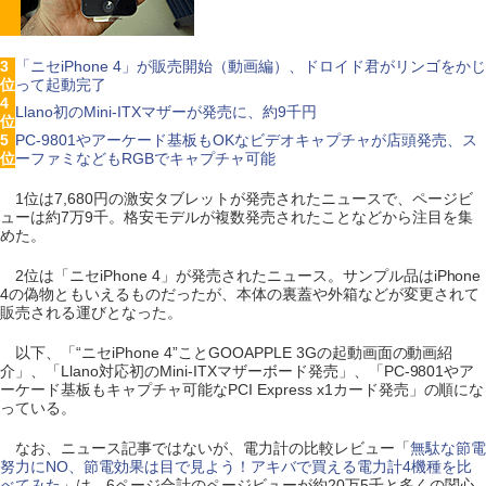
3
「ニセiPhone 4」が販売開始（動画編）、ドロイド君がリンゴをかじ
位
って起動完了
4
Llano初のMini-ITXマザーが発売に、約9千円
位
5
PC-9801やアーケード基板もOKなビデオキャプチャが店頭発売、ス
位
ーファミなどもRGBでキャプチャ可能
1位は7,680円の激安タブレットが発売されたニュースで、ページビ
ューは約7万9千。格安モデルが複数発売されたことなどから注目を集
めた。
2位は「ニセiPhone 4」が発売されたニュース。サンプル品はiPhone
4の偽物ともいえるものだったが、本体の裏蓋や外箱などが変更されて
販売される運びとなった。
以下、「“ニセiPhone 4”ことGOOAPPLE 3Gの起動画面の動画紹
介」、「Llano対応初のMini-ITXマザーボード発売」、「PC-9801やア
ーケード基板もキャプチャ可能なPCI Express x1カード発売」の順にな
っている。
なお、ニュース記事ではないが、電力計の比較レビュー「
無駄な節電
努力にNO、節電効果は目で見よう！アキバで買える電力計4機種を比
べてみた
」は、6ページ合計のページビューが約20万5千と多くの関心