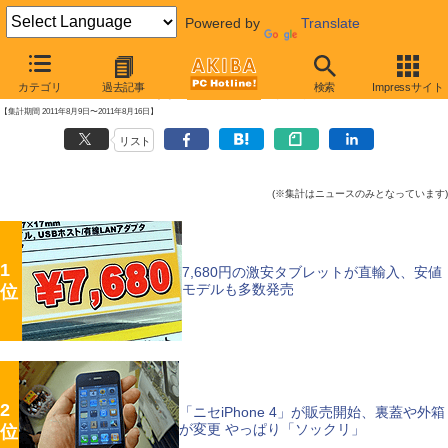
Powered by
Translate
【 2011年8月19日 】
カテゴリ
過去記事
検索
Impressサイト
AKIBA PC Hotline!週間アクセスランキング
【集計期間 2011年8月9日〜2011年8月16日】
リスト
(※集計はニュースのみとなっています)
1
7,680円の激安タブレットが直輸入、安値
モデルも多数発売
位
2
「ニセiPhone 4」が販売開始、裏蓋や外箱
が変更 やっぱり「ソックリ」
位