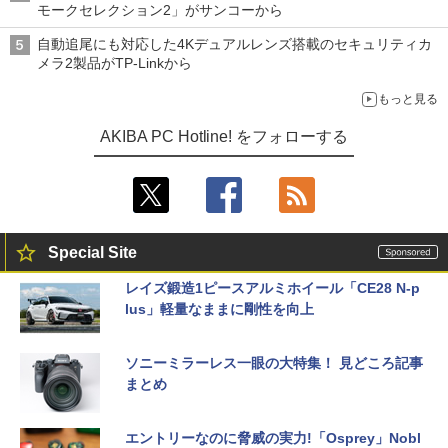
モークセレクション2」がサンコーから
自動追尾にも対応した4Kデュアルレンズ搭載のセキュリティカ
メラ2製品がTP-Linkから
もっと見る
AKIBA PC Hotline! をフォローする
Special Site
レイズ鍛造1ピースアルミホイール「CE28 N-p
lus」軽量なままに剛性を向上
ソニーミラーレス一眼の大特集！ 見どころ記事
まとめ
エントリーなのに脅威の実力!「Osprey」Nobl