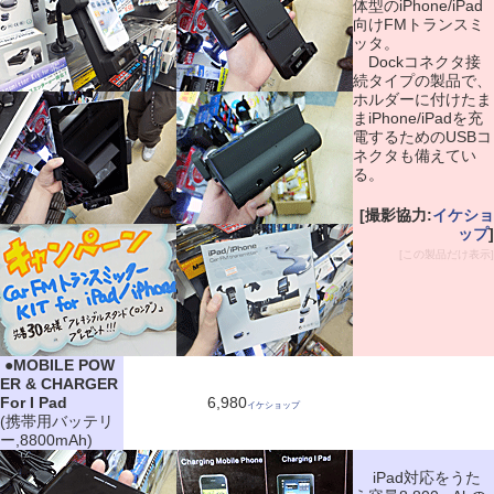
体型のiPhone/iPad
向けFMトランスミ
ッタ。
Dockコネクタ接
続タイプの製品で、
ホルダーに付けたま
まiPhone/iPadを充
電するためのUSBコ
ネクタも備えてい
る。
[撮影協力:
イケショ
ップ
]
[この製品だけ表示]
|
●
MOBILE POW
ER & CHARGER
For I Pad
6,980
イケショップ
(携帯用バッテリ
ー,8800mAh)
iPad対応をうた