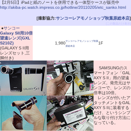
【2月5日】iPadと紙のノートを併用できる一体型ケースが販売中
http://akiba-pc.watch.impress.co.jp/hotline/20110205/etc_sanko.html
[撮影協力:
サンコーレアモノショップ秋葉原総本店
]
[この製品だけ表示]
|
●
サンコー
Galaxy SII用10倍
望遠レンズ(GXL
サンコーレアモノショップ秋葉
S210Z)
1,980
1F
原総本店
(GALAXY S II用
レンズセット,三
脚付き)
SAMSUNGのス
マートフォン「GAL
AXY S II」用の望遠
レンズ。発売元はサ
ンコーで、レンズの
倍率は10倍。
レンズが付いたア
タッチメントをGAL
AXY S IIに装着する
だけ、というシンプ
ルな取り付け方法に
なっている。