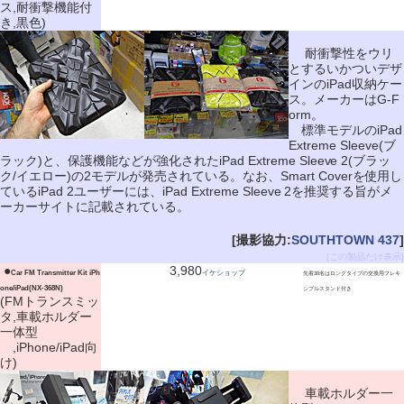
ス,耐衝撃機能付
き,黒色)
耐衝撃性をウリ
とするいかついデザ
インのiPad収納ケー
ス。メーカーはG-F
orm。
標準モデルのiPad
Extreme Sleeve(ブ
ラック)と、保護機能などが強化されたiPad Extreme Sleeve 2(ブラッ
ク/イエロー)の2モデルが発売されている。なお、Smart Coverを使用し
ているiPad 2ユーザーには、iPad Extreme Sleeve 2を推奨する旨がメ
ーカーサイトに記載されている。
[撮影協力:
SOUTHTOWN 437
]
[この製品だけ表示]
|
●
3,980
Car FM Transmitter Kit iPh
イケショップ
先着30名はロングタイプの交換用フレキ
one/iPad(NX-368N)
シブルスタンド付き
(FMトランスミッ
タ,車載ホルダー
一体型
,iPhone/iPad向
け)
車載ホルダー一