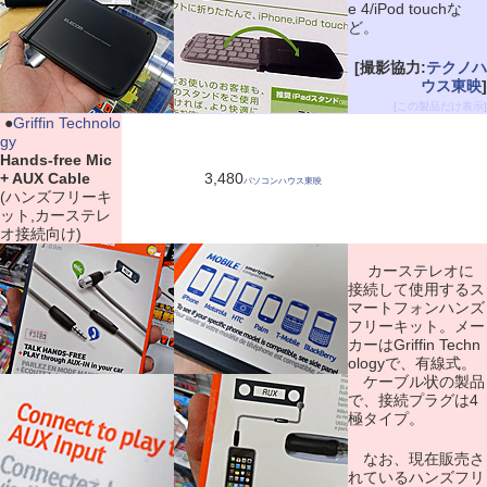
e 4/iPod touchな
ど。
[撮影協力:
テクノハ
ウス東映
]
[この製品だけ表示]
|
●
Griffin Technolo
gy
Hands-free Mic
+ AUX Cable
3,480
パソコンハウス東映
(ハンズフリーキ
ット,カーステレ
オ接続向け)
カーステレオに
接続して使用するス
マートフォンハンズ
フリーキット。メー
カーはGriffin Techn
ologyで、有線式。
ケーブル状の製品
で、接続プラグは4
極タイプ。
なお、現在販売さ
れているハンズフリ