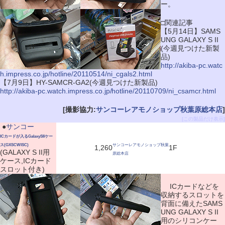
ー。
□関連記事
【5月14日】SAMS
UNG GALAXY S II
(今週見つけた新製
品)
http://akiba-pc.watc
h.impress.co.jp/hotline/20110514/ni_cgals2.html
【7月9日】HY-SAMCR-GA2(今週見つけた新製品)
http://akiba-pc.watch.impress.co.jp/hotline/20110709/ni_csamcr.html
[撮影協力:
サンコーレアモノショップ秋葉原総本店
]
[この製品だけ表示]
|
●
サンコー
ICカードが入るGalaxySIIケー
ス(GXSCWISC)
サンコーレアモノショップ秋葉
1,260
1F
(GALAXY S II用
原総本店
ケース,ICカード
スロット付き)
ICカードなどを
収納するスロットを
背面に備えたSAMS
UNG GALAXY S II
用のシリコンケー