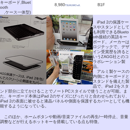
キーボード,Bluet
8,980
B1F
TSUKUMO eX.
ooth
,ケース一体型)
iPad 2の保護ケー
スやスタンドとして
も利用できるBlueto
oth接続の英語キー
ボード。メーカーは
ロジテックで、デザ
イン受賞歴を誇ると
いうZAGG社とのコ
ラボレーション製
品。
アルミ製ケースの
内側にキーボードと
スタンドを備えた製
品で、iPad 2をスタ
ンド部分に立てかけることでノートPCスタイルで使うことが可能。ま
た、キーボード本体はiPad 2のサイズにぴったりと合わせられており、
iPad 2の表面に被せると液晶パネルや側面を保護するカバーとしても機
能するようになっている。
このほか、ホームボタンや動画/音楽ファイルの再生/一時停止、音量
調整などが行えるホットキーを搭載している点も特徴。