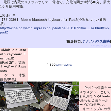
電源は内蔵のリチウムポリマー電池で、充電時間は1時間40分、最大
1ヶ月使用可能。
□関連記事
【7月23日】 Mobile bluetooth keyboard for iPad2(今週見つけた新製
品)
http://akiba-pc.watch.impress.co.jp/hotline/20110723/ni_i_sa.html#mbi
pad2
[撮影協力:
テクノハウス東映
]
[この製品だけ表示]
|
●
Mobile blueto
oth keyboard F
or ipad2
(iPad 2向け英語
4,980
SOUTHTOWN 437
キーボード,Bluet
ooth
,ケース一体型,
白色/黒色)
iPad 2の保護ケー
スやスタンドとして
も利用できるBlueto
oth接続英語キーボ
ードの新モデル。
キートップのカラ