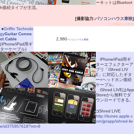
ーキットはBluetoot
h接続タイプが主流。
[撮影協力:
パソコンハウス東映
]
[この製品だけ表示]
|
●
Griffin Technolo
gy
Guitar Conne
ct Cable
2,980
パソコンハウス東映
(iPhone/iPad用ギ
ターケーブル)
iPhone/iPad用ギ
ターエフェクターア
プリ「iShred LIV
E」に対応したギタ
ー+ヘッドホン接続
ケーブル。
iShred LIVEはApp
Storeから無料でダ
ウンロードできる。
□iShred LIVE
http://itunes.apple.c
om/jp/app/ishred-liv
e/id375957618?mt=8