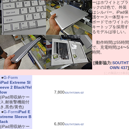
ーはホワイトとブラ
ックの2色で、外装
はシルバー。iPad保
護ケース一体型キー
ボードでホワイトの
キートップを採用す
るモデルは珍しい。
動作時間は55時間
で、充電時間は4〜5
時間。
[撮影協力:
SOUTHT
OWN 437
]
[この製品だけ表示]
|
●
G-Form
iPad Extreme Sl
eeve 2 Black/Yel
low
7,800
SOUTHTOWN 437
(iPad用収納ケー
ス,耐衝撃機能付
き,黒色/黄色)
|
●
G-Form
iPad E
xtreme Sleeve B
lack
6,800
SOUTHTOWN 437
(iPad用収納ケー