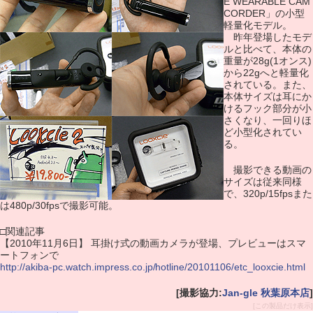
E WEARABLE CAM
CORDER」の小型
軽量化モデル。
昨年登場したモデ
ルと比べて、本体の
重量が28g(1オンス)
から22gへと軽量化
されている。また、
本体サイズは耳にか
けるフック部分が小
さくなり、一回りほ
ど小型化されてい
る。
撮影できる動画の
サイズは従来同様
で、320p/15fpsまた
は480p/30fpsで撮影可能。
□関連記事
【2010年11月6日】 耳掛け式の動画カメラが登場、プレビューはスマ
ートフォンで
http://akiba-pc.watch.impress.co.jp/hotline/20101106/etc_looxcie.html
[撮影協力:
Jan-gle 秋葉原本店
]
[この製品だけ表示]