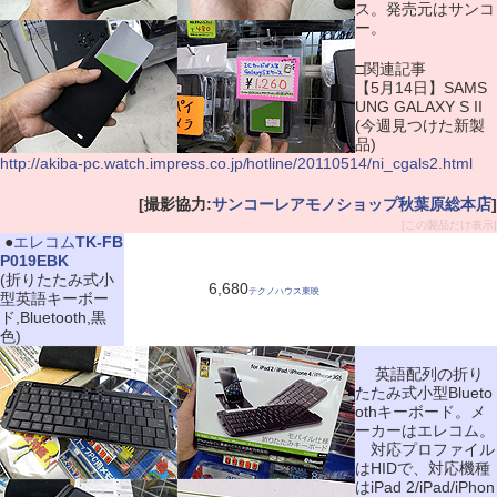
ス。発売元はサンコ
ー。
□関連記事
【5月14日】SAMS
UNG GALAXY S II
(今週見つけた新製
品)
http://akiba-pc.watch.impress.co.jp/hotline/20110514/ni_cgals2.html
[撮影協力:
サンコーレアモノショップ秋葉原総本店
]
[この製品だけ表示]
|
●
エレコム
TK-FB
P019EBK
(折りたたみ式小
6,680
テクノハウス東映
型英語キーボー
ド,Bluetooth,黒
色)
英語配列の折り
たたみ式小型Blueto
othキーボード。メ
ーカーはエレコム。
対応プロファイル
はHIDで、対応機種
はiPad 2/iPad/iPhon