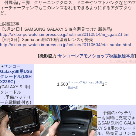
付属品は三脚、クリーニングクロス、ドコモやソフトバンクなどのフ
ィーチャーフォンでもこのレンズを利用できるようにするアダプタな
ど。
□関連記事
【5月14日】SAMSUNG GALAXY S II(今週見つけた新製品)
http://akiba-pc.watch.impress.co.jp/hotline/20110514/ni_cgals2.html
【6月3日】Xperia arc用の10倍望遠レンズが発売
http://akiba-pc.watch.impress.co.jp/hotline/20110604/etc_sanko.html
[撮影協力:
サンコーレアモノショップ秋葉原総本店
]
[この製品だけ表示]
|
●
サンコー
GalaxySII用USB
クレードル(USH
X22SG)
サンコーレアモノショップ秋葉
1,580
1F
(GALAXY S II用
原総本店
クレードル
,予備バッテリ
ー充電機能付き)
予備のバッテリ
ーも同時に充電でき
るSAMSUNG GALA
XY S II用のクレード
ル。発売元はサンコ