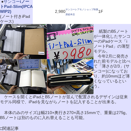
|
●
サンコー
iノー
トPad-Slim(IPCA
サンコーレアモノショップ秋葉
WIP2)
2,980
1F
原総本店
(ノート付きiPad
ケース)
紙製のB5ノート
が一体化したサンコ
ーのiPadケース「i
ノートPad」の薄型
モデル。
今年2月に発売さ
れた前モデルと比べ
て「薄さが2/3」(サ
ンコー)になってお
り、約10mmほど薄
くなっているとい
う。
ケースを開くとiPadとB5ノートが並んで配置されるデザインは従来
モデル同様で、iPadを見ながらノートを記入することが出来る。
本体のみのサイズは幅210×奥行き270×高さ15mmで、重量は275g。
B5ノートは別のものに入れ替えることも可能。
□関連記事