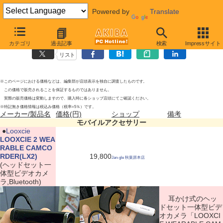
Powered by
Translate
モバイルアクセサリーの新製品
(2011年8月27日)
カテゴリ
過去記事
検索
Impressサイト
リスト
※このページにおける価格などは、編集部が店頭表示を独自に調査したものです。
この価格で販売されることを保証するものではありません。
実際の販売価格は変動しますので、購入時に各ショップ店頭にてご確認ください。
※特記無き価格情報は税込み価格（税率=5％）です。
メーカー/製品名
価格(円)
ショップ
備考
モバイルアクセサリー
|
●
Looxcie
LOOXCIE 2 WEA
RABLE CAMCO
RDER(LX2)
19,800
Jan-gle 秋葉原本店
(ヘッドセット一
体型ビデオカメ
ラ,Bluetooth)
耳かけ式のヘッ
ドセット一体型ビデ
オカメラ「LOOXCI