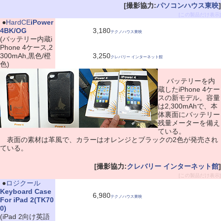
[撮影協力:
パソコンハウス東映
]
[この製品だけ表示]
|
●
HardCE
iPower
4BK/OG
3,180
テクノハウス東映
(バッテリー内蔵i
Phone 4ケース,2
300mAh,黒色/橙
3,250
クレバリー インターネット館
色)
バッテリーを内
蔵したiPhone 4ケー
スの新モデル。容量
は2,300mAhで、本
体裏面にバッテリー
残量メーターを備え
ている。
表面の素材は革風で、カラーはオレンジとブラックの2色が発売され
ている。
[撮影協力:
クレバリー インターネット館
]
[この製品だけ表示]
|
●
ロジクール
Keyboard Case
6,980
テクノハウス東映
For iPad 2(TK70
0)
(iPad 2向け英語