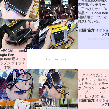
う容量8,800mAhの
携帯用バッテリー。
手のひらサイズの
製品で、iPad/iPhon
e接続用ケーブルが
付属している。
[撮影協力:
イケショ
ップ
]
[この製品だけ表示]
|
●
ECChina.com
M
agic Pen
(iPhone用ストラ
1,280
イケショップ
ップ,スタイラス
一体型)
スタイラスにも
なるiPhone用首掛け
ストラップ。カラー
はブラック、シルバ
ー、ブルー、レッ
ド、ピンクの5色。
[撮影協力:
イケショ
ップ
]
[この製品だけ表示]