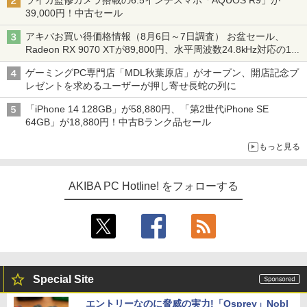
ライカ監修カメラ搭載の6.5インチスマホ「AQUOS R9」が
39,000円！中古セール
アキバお買い得価格情報（8月6日～7日調査） お盆セール、
Radeon RX 9070 XTが89,800円、水平周波数24.8kHz対応の17
型モニターが9,801円、暑さ指数連動セール ほか
ゲーミングPC専門店「MDL秋葉原店」がオープン、開店記念プ
レゼントを求めるユーザーが押し寄せ長蛇の列に
「iPhone 14 128GB」が58,880円、「第2世代iPhone SE
64GB」が18,880円！中古Bランク品セール
もっと見る
AKIBA PC Hotline! をフォローする
Special Site
エントリーなのに脅威の実力!「Osprey」Nobl