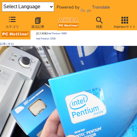
Powered by
Translate
AKIBA PC Hotline!
カテゴリ
過去記事
検索
Impressサイト
今週見つけた新製品：CPU
[拡大画像]
Intel Pentium G860
Intel Pentium G630
[記事に戻る]