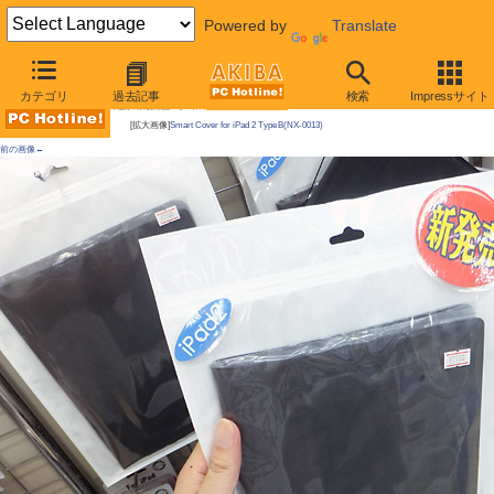
Powered by
Translate
AKIBA PC Hotline!
カテゴリ
過去記事
検索
Impressサイト
今週見つけた新製品：モバイルアクセサリー
[拡大画像]
Smart Cover for iPad 2 Type B(NX-0013)
前の画像←