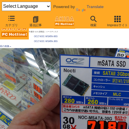
Powered by
Translate
AKIBA PC Hotline!
カテゴリ
過去記事
検索
Impressサイト
[拡大画像]
mSATAのSSDがOCZからも登場 / SandForce製コントローラ、公称ライト260MB/s
今週見つけた新製品：ハードディスク
OCZ NOC-MSATA-60G
OCZ NOC-MSATA-30G
前の画像←