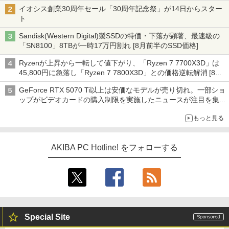
イオシス創業30周年セール「30周年記念祭」が14日からスター
ト
Sandisk(Western Digital)製SSDの特価・下落が顕著、最速級の
「SN8100」8TBが一時17万円割れ [8月前半のSSD価格]
Ryzenが上昇から一転して値下がり、「Ryzen 7 7700X3D」は
45,800円に急落し「Ryzen 7 7800X3D」との価格逆転解消 [8月
前半のCPU価格]
GeForce RTX 5070 Ti以上は安価なモデルが売り切れ。一部ショ
ップがビデオカードの購入制限を実施したニュースが注目を集め
る AKIBA PC Hotline! 先週のアクセスランキング 26年7月27日～
もっと見る
26年8月3日
AKIBA PC Hotline! をフォローする
Special Site