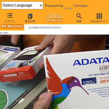
Powered by
Translate
AKIBA PC Hotline!
カテゴリ
過去記事
検索
Impressサイト
今週見つけた新製品：ハードディスク
[拡大画像]
A-DATA AS510S3-120GM-C
前の画像←