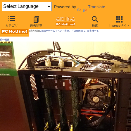
Powered by
Translate
AKIBA PC Hotline!
カテゴリ
過去記事
検索
Impressサイト
[拡大画像]
Giadaがゲームイベント実施、「Battlefield 3」が実機デモ
前の画像←