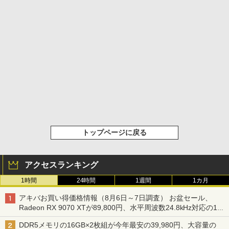
トップページに戻る
アクセスランキング
1時間
24時間
1週間
1カ月
アキバお買い得価格情報（8月6日～7日調査） お盆セール、
Radeon RX 9070 XTが89,800円、水平周波数24.8kHz対応の17
型モニターが9,801円、暑さ指数連動セール ほか
DDR5メモリの16GB×2枚組が今年最安の39,980円、大容量の