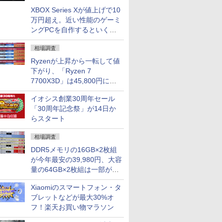
XBOX Series Xが値上げで10
万円超え。近い性能のゲーミ
ングPCを自作するといくら
になる？
相場調査
Ryzenが上昇から一転して値
下がり、「Ryzen 7
7700X3D」は45,800円に急
落し「Ryzen 7 7800X3D」
イオシス創業30周年セール
との価格逆転解消 [8月前半の
「30周年記念祭」が14日か
CPU価格]
らスタート
相場調査
DDR5メモリの16GB×2枚組
が今年最安の39,980円、大容
量の64GB×2枚組は一部が続
騰 [8月前半のメモリ価格]
Xiaomiのスマートフォン・タ
ブレットなどが最大30%オ
フ！楽天お買い物マラソン