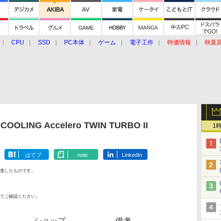
CPU
SSD
PC本体
ゲーム
電子工作
特価情報
秋葉
グルメ
イベント
価格動向
OLING Accelero TWIN TURBO II
1
はてブ
note
LinkedIn
査したものです。
てご確認ください。
ショップ
備考