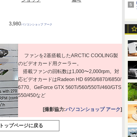
3,980
パソコンショップ アーク
ファンを2基搭載したARCTIC COOLING製
のビデオカード用クーラー。
搭載ファンの回転数は1,000〜2,000rpm。対
応ビデオカードはRadeon HD 6950/6870/6850/
6770、GeForce GTX 560Ti/560/550Ti/460/GTS
550/450など
[撮影協力:
パソコンショップ アーク
]
トップページに戻る