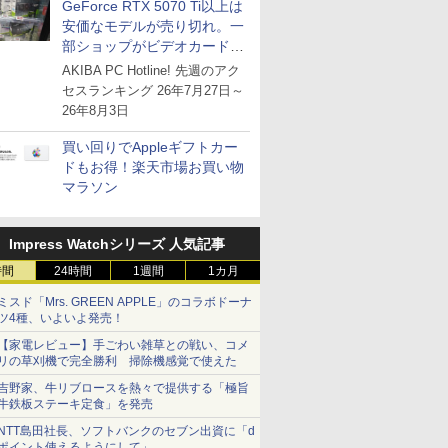
GeForce RTX 5070 Ti以上は
安価なモデルが売り切れ。一
部ショップがビデオカードの
購入制限を実施したニュース
AKIBA PC Hotline! 先週のアク
が注目を集める
セスランキング 26年7月27日～
26年8月3日
買い回りでAppleギフトカー
ドもお得！楽天市場お買い物
マラソン
Impress Watchシリーズ 人気記事
時間
24時間
1週間
1カ月
ミスド「Mrs. GREEN APPLE」のコラボドーナ
ツ4種、いよいよ発売！
【家電レビュー】手ごわい雑草との戦い、コメ
リの草刈機で完全勝利 掃除機感覚で使えた
吉野家、牛リブロースを熱々で提供する「極旨
牛鉄板ステーキ定食」を発売
NTT島田社長、ソフトバンクのセブン出資に「d
ポイント使えるようにして」