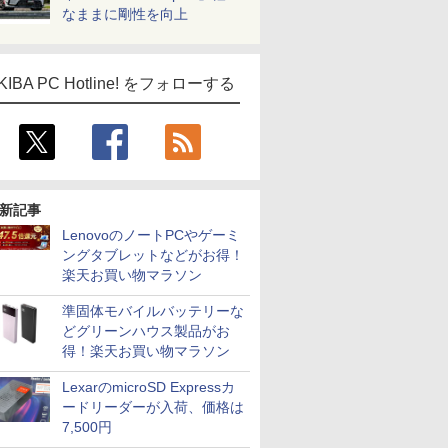
なままに剛性を向上
ICE
KIBA PC Hotline! をフォローする
天海社
ス
Comic curea
impress QuickBooks
PUBFUN
新記事
パブファンセルフ
LenovoのノートPCやゲーミ
IPGネットワーク
ングタブレットなどがお得！
TシャツPOD pTa.shop
楽天お買い物マラソン
カスタム写真集POD fabli
ve
準固体モバイルバッテリーな
どグリーンハウス製品がお
Impress Group Publication Informa
得！楽天お買い物マラソン
tion
LexarのmicroSD Expressカ
ードリーダーが入荷、価格は
7,500円