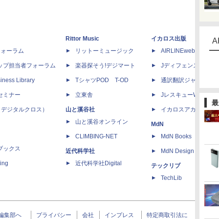
Rittor Music
イカロス出版
A
dフォーラム
リットーミュージック
AIRLINEweb
ップ担当者フォーラム
楽器探そう!デジマート
Jディフェンスニュー
iness Library
TシャツPOD T-OD
通訳翻訳ジャーナル
セミナー
立東舎
JレスキューWeb
最
 X（デジタルクロス）
山と溪谷社
イカロスアカデミー
山と溪谷オンライン
MdN
CLIMBING-NET
MdN Books
ブックス
近代科学社
MdN Design Interacti
ing
近代科学社Digital
テックリブ
TechLib
編集部へ
プライバシー
会社
インプレス
特定商取引法に