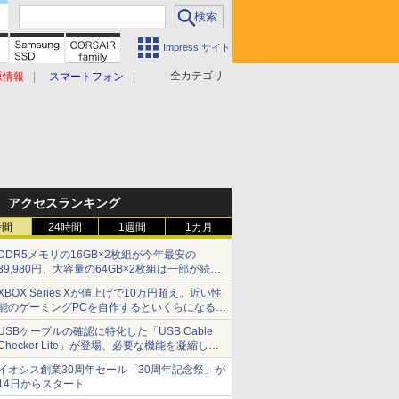
Impress サイト
全カテゴリ
原情報
スマートフォン
アクセスランキング
時間
24時間
1週間
1カ月
DDR5メモリの16GB×2枚組が今年最安の
39,980円、大容量の64GB×2枚組は一部が続騰
[8月前半のメモリ価格]
XBOX Series Xが値上げで10万円超え。近い性
能のゲーミングPCを自作するといくらになる？
【石田賀津男の『酒の肴にPCゲーム』】
USBケーブルの確認に特化した「USB Cable
Checker Lite」が登場、必要な機能を凝縮しコ
ンパクトに 7日発売
イオシス創業30周年セール「30周年記念祭」が
14日からスタート