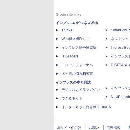
Group site links
インプレスのビジネスWeb
Think IT
SmartGri
Web担当者Forum
ネットショ
インプレス総合研究所
Impress Bus
IT Leaders
インプレス
ドローンジャーナル
DIGITAL
ネッ担お悩み相談室
インプレスの本と雑誌
インプレス
デジタルカメラマガジン
NextPublish
できるネット
インターネット白書ARCHIVES
本サイトのご利
お問い
広告掲載