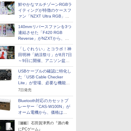
鮮やかなマルチゾーンRGBラ
イティングが特徴のケースフ
ァン「NZXT Ultra RGB」が
発売、計8製品
140mmリバースファンを3つ
連結させた「F420 RGB
Reverse」がNZXTから、単
一フレーム採用
「しぐれうい」とコラボ！神
田明神「納涼祭り」が8月7日
～9日に開催、アニソン盆踊
りや屋台グルメなどもあり
USBケーブルの確認に特化し
た「USB Cable Checker
Lite」が登場、必要な機能を
凝縮しコンパクトに
7日発売
Bluetooth対応のカセットプ
レーヤー「CAS-W100N」が
オーム電機から、価格は
5,940円
石田賀津男の『酒の肴
連載
にPCゲーム』