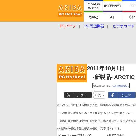
PCパーツ
PC周辺機器
ビデオカード
タブレット
おもしろグッズ
ショップ
2011年10月1日
-新製品- ARCTIC CO
[
]
製品ジャンル：
冷却関連製品
ポスト
リスト
シェア
※このページにおける価格などは、編集部が店頭表示を独自に調
この価格で販売されることを保証するものではありません。
実際の販売価格は変動しますので、購入時に各ショップ店頭に
※特記無き価格情報は税込み価格（税率=5％）です。
メーカー/製品名
価格(円)