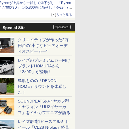
Ryzenが上昇から一転して値下がり、「Ryzen
7 7700X3D」は45,800円に急落し「Ryzen 7
7800X3D」との価格逆転解消 [8月前半のCPU
もっと見る
価格]
Special Site
クリエイティブが作った2万
円台の“小さなピュアオーデ
ィオスピーカー”
レイズのプレミアムカー向け
ブランドHOMURAから
「2×9R」が登場！
鳥肌ものの「DENON
HOME」サウンドを体感し
た！
SOUNDPEATSのイヤカフ型
イヤフォン「UU2イヤーカ
フ」をイヤカフマニアが語る
レイズ鍛造1ピースアルミホ
イール「CE28 N-plus」軽量