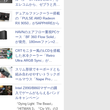
エレコムから、ゼブラと共同
開発
デュアルファンクーラー搭載
の「PULSE AMD Radeon
RX 9050」がSAPPHIREから
HAVNのエアフロー重視PCケ
ース「BF 360 Flow Solid」
が発売、180mmファン×2搭
載
CRTモニター風のLCDを搭載
した水冷クーラー「Retro
Ultra ARGB Sync」が
Thermaltakeから
スリム形状でキーボードとも
組み合わせやすいトラックボ
ールマウス「Nape Pro」が
Keychronから
Intel Z890/B860マザーの購
入でゲームがもらえるバンド
ルキャンペーン
『Dying Light: The Beast』
『HITMAN 3』『Civ VII』の3