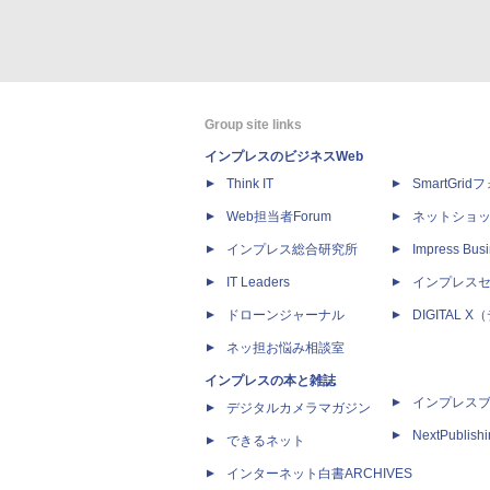
Group site links
インプレスのビジネスWeb
Think IT
SmartGri
Web担当者Forum
ネットショ
インプレス総合研究所
Impress Busi
IT Leaders
インプレス
ドローンジャーナル
DIGITAL
ネッ担お悩み相談室
インプレスの本と雑誌
インプレス
デジタルカメラマガジン
NextPublish
できるネット
インターネット白書ARCHIVES