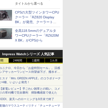
タイトルから選べる
CPSの大型ツインタワーCPU
クーラー「RZ820 Display
BK」が発売、クーラートッ
プに5インチ液晶搭載
全高118.5mmのデュアルタ
ワーCPUクーラー「RZ620M
X BK」がCPSから
Impress Watchシリーズ 人気記事
時間
24時間
1週間
1カ月
ユニクロ、今日から「お盆特別セール」。涼感
シアサッカーワンピース待望値下げ、撥水ギア
ショーツは1990円に
ミスド「Mrs. GREEN APPLE」のコラボドーナ
ツ4種、いよいよ発売！
【家電レビュー】手ごわい雑草との戦い、コメ
リの草刈機で完全勝利 掃除機感覚で使えた
KDDI、楽天へのローミングを9月末で終了
老舗のマウスユーティリティ「チューチューマ