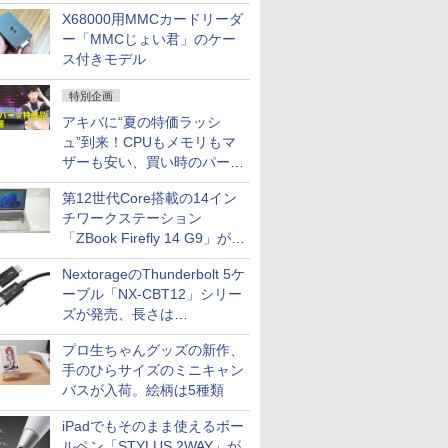
中古PCセール
X68000用MMCカードリーダ
ー「MMCじょい君」のケー
ス付きモデル
特別企画
アキバに“夏の特価ラッシ
ュ”到来！CPUもメモリもマ
ザーも安い、買い時のパーツ
は？【8月7日(金)22時配信】
第12世代Core搭載の14イン
チワークステーション
「ZBook Firefly 14 G9」が
79,800円！秋葉原で中古PC
NextorageのThunderbolt 5ケ
セール
ーブル「NX-CBT12」シリー
ズが発売、長さは
30cm/50cm/1mの3種類
プロ生ちゃんグッズの新作、
手のひらサイズのミニキャン
バスが入荷。絵柄は5種類
iPadでもそのまま使えるボー
ルペン「STYLUS 2WAY」が