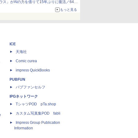
ウス」がAIの力を借りて15年ぶりに復活／64bit
化、Windows 10/11、「Chrome」も走り回
もっと見る
る。復活記念で2026年末まで500円
ICE
天海社
ス
Comic curea
impress QuickBooks
PUBFUN
パブファンセルフ
IPGネットワーク
TシャツPOD pTa.shop
カスタム写真集POD fabli
e
Impress Group Publication
Information