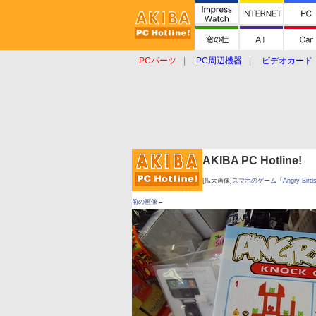
PCパーツ
PC周辺機器
ビデオカード
タブレット
おもしろグッズ
ショップ
AKIBA PC Hotline!
[拡大画像]
スマホのゲーム「Angry B
前の画像←