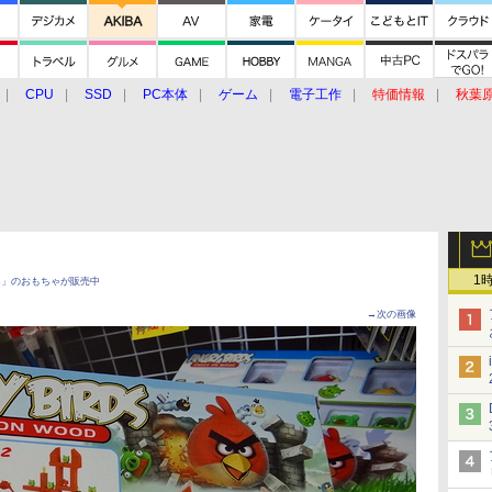
CPU
SSD
PC本体
ゲーム
電子工作
特価情報
秋葉
グルメ
イベント
価格動向
1
irds」のおもちゃが販売中
→次の画像