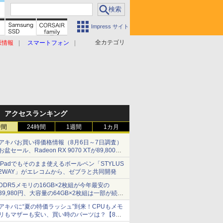
Impress サイト
全カテゴリ
原情報
スマートフォン
アクセスランキング
時間
24時間
1週間
1カ月
アキバお買い得価格情報（8月6日～7日調査）
お盆セール、Radeon RX 9070 XTが89,800
円、水平周波数24.8kHz対応の17型モニターが
iPadでもそのまま使えるボールペン「STYLUS
9,801円、暑さ指数連動セール ほか
2WAY」がエレコムから、ゼブラと共同開発
DDR5メモリの16GB×2枚組が今年最安の
39,980円、大容量の64GB×2枚組は一部が続騰
[8月前半のメモリ価格]
アキバに“夏の特価ラッシュ”到来！CPUもメモ
リもマザーも安い、買い時のパーツは？【8月7
日(金)22時配信】