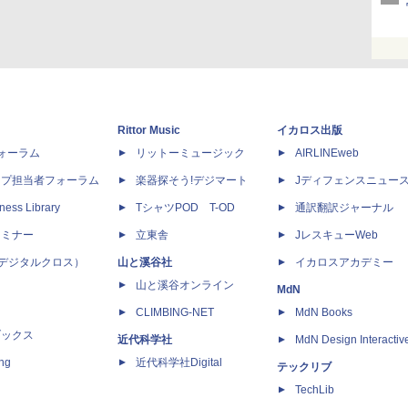
Rittor Music
イカロス出版
dフォーラム
リットーミュージック
AIRLINEweb
ップ担当者フォーラム
楽器探そう!デジマート
Jディフェンスニュー
ness Library
TシャツPOD T-OD
通訳翻訳ジャーナル
セミナー
立東舎
JレスキューWeb
 X（デジタルクロス）
山と溪谷社
イカロスアカデミー
山と溪谷オンライン
MdN
CLIMBING-NET
MdN Books
ブックス
近代科学社
MdN Design Interactiv
ing
近代科学社Digital
テックリブ
TechLib