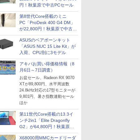
円！秋葉原で中古PCセール
第8世代Core搭載のミニ
PC「ProDesk 400 G4 DM」
が22,800円！秋葉原で中古
PCセール
ASUSのベアボーンキット
「ASUS NUC 15 Lite Kit」が
入荷、CPU別に3モデル
アキバお買い得価格情報（8
月6日～7日調査）
お盆セール、Radeon RX 9070
XTが89,800円、水平周波数
24.8kHz対応の17型モニターが
9,801円、暑さ指数連動セール
ほか
第11世代Core搭載の13.3イ
ンチ2in1「Elite Dragonfly
G2」が64,800円！秋葉原で
中古PCセール
X68000用MMCカードリーダ