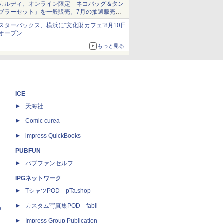
カルディ、オンライン限定「ネコバッグ＆タン
ブラーセット」を一般販売。7月の抽選販売の
当選無効分
スターバックス、横浜に“文化財カフェ”8月10日
オープン
もっと見る
ICE
天海社
ス
Comic curea
impress QuickBooks
PUBFUN
パブファンセルフ
IPGネットワーク
TシャツPOD pTa.shop
カスタム写真集POD fabli
e
Impress Group Publication