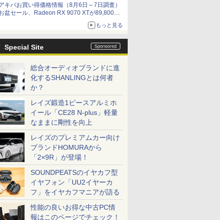
アキバお買い得価格情報（8月6日～7日調査）
お盆セール、Radeon RX 9070 XTが89,800
円、水平周波数24.8kHz対応の17型モニターが
もっと見る
9,801円、暑さ指数連動セール ほか
Special Site
総合オーディオブランドに進
化するSHANLINGとは何者
か？
レイズ鍛造1ピースアルミホ
イール「CE28 N-plus」軽量
なままに剛性を向上
レイズのプレミアムカー向け
ブランドHOMURAから
「2×9R」が登場！
SOUNDPEATSのイヤカフ型
イヤフォン「UU2イヤーカ
フ」をイヤカフマニアが語る
性能の良いお得な中古PC情
報はこのページでチェック！