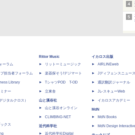
Rittor Music
イカロス出版
dフォーラム
リットーミュージック
AIRLINEweb
ップ担当者フォーラム
楽器探そう!デジマート
Jディフェンスニュー
ness Library
TシャツPOD T-OD
通訳翻訳ジャーナル
セミナー
立東舎
JレスキューWeb
 X（デジタルクロス）
山と溪谷社
イカロスアカデミー
山と溪谷オンライン
MdN
CLIMBING-NET
MdN Books
ブックス
近代科学社
MdN Design Interactiv
ing
近代科学社Digital