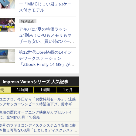
ー「MMCじょい君」のケー
ス付きモデル
特別企画
アキバに“夏の特価ラッシ
ュ”到来！CPUもメモリもマ
ザーも安い、買い時のパーツ
は？【8月7日(金)22時配信】
第12世代Core搭載の14イン
チワークステーション
「ZBook Firefly 14 G9」が
79,800円！秋葉原で中古PC
セール
Impress Watchシリーズ 人気記事
時間
24時間
1週間
1カ月
ユニクロ、今日から「お盆特別セール」。涼感
シアサッカーワンピース待望値下げ、撥水ギア
ショーツは1990円に
東映の歴代オープニング映像がカプセルトイ
に。全5種で8月下旬発売
令和のファミコンディスクシステム？安価に書
き換え可能なGB用「しましまディスクシステ
ム」