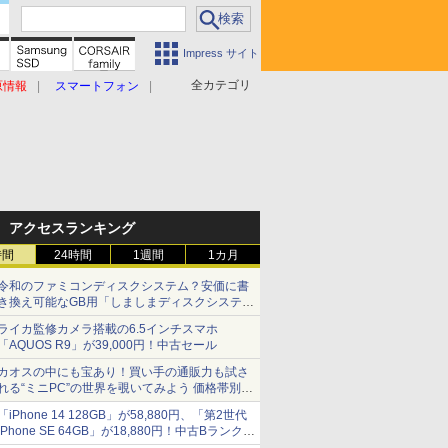
Impress サイト
全カテゴリ
原情報
スマートフォン
アクセスランキング
時間
24時間
1週間
1カ月
令和のファミコンディスクシステム？安価に書
き換え可能なGB用「しましまディスクシステ
ム」
ライカ監修カメラ搭載の6.5インチスマホ
「AQUOS R9」が39,000円！中古セール
カオスの中にも宝あり！買い手の通販力も試さ
れる“ミニPC”の世界を覗いてみよう 価格帯別に
仕様や特徴を整理、11製品をピックアップ text
「iPhone 14 128GB」が58,880円、「第2世代
by 石川 ひさよし
iPhone SE 64GB」が18,880円！中古Bランク品
セール