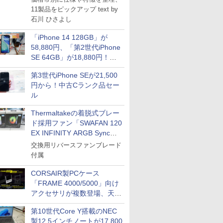
11製品をピックアップ text by
石川 ひさよし
「iPhone 14 128GB」が
58,880円、「第2世代iPhone
SE 64GB」が18,880円！中
古Bランク品セール
第3世代iPhone SEが21,500
円から！中古Cランク品セー
ル
Thermaltakeの着脱式ブレー
ド採用ファン「SWAFAN 120
EX INFINITY ARGB Sync」
に単品パッケージ
交換用リバースファンブレード
付属
CORSAIR製PCケース
「FRAME 4000/5000」向け
アクセサリが複数登場、天然
木製パネルや背面コネクタ対
第10世代Core Y搭載のNEC
応トレイなど
製12.5インチノートが17,800