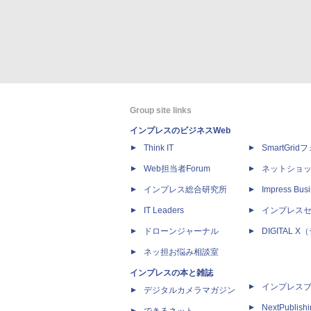
Group site links
インプレスのビジネスWeb
Think IT
SmartGri
Web担当者Forum
ネットショ
インプレス総合研究所
Impress Busi
IT Leaders
インプレス
ドローンジャーナル
DIGITAL
ネッ担お悩み相談室
インプレスの本と雑誌
インプレス
デジタルカメラマガジン
NextPublish