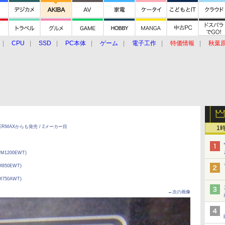
CPU
SSD
PC本体
ゲーム
電子工作
特価情報
秋葉
グルメ
イベント
価格動向
がENERMAXからも発売 / 2メーカー目
1
PM1200EWT)
M850EWT)
M750AWT)
→次の画像