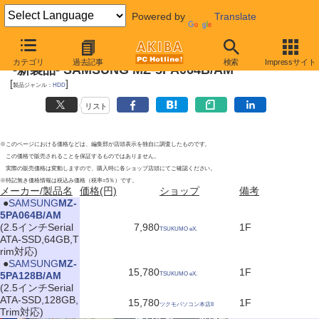
Powered by
Translate
2011年10月8日
カテゴリ
過去記事
検索
Impressサイト
-新製品- SAMSUNG MZ-5PA064B/AM
[
]
製品ジャンル：
HDD
リスト
※このページにおける価格などは、編集部が店頭表示を独自に調査したものです。
この価格で販売されることを保証するものではありません。
実際の販売価格は変動しますので、購入時に各ショップ店頭にてご確認ください。
※特記無き価格情報は税込み価格（税率=5％）です。
メーカー/製品名
価格(円)
ショップ
備考
|
●
SAMSUNG
MZ-
5PA064B/AM
(2.5インチSerial
7,980
1F
TSUKUMO eX.
ATA-SSD,64GB,T
rim対応)
|
●
SAMSUNG
MZ-
15,780
1F
5PA128B/AM
TSUKUMO eX.
(2.5インチSerial
ATA-SSD,128GB,
15,780
1F
ツクモパソコン本店II
Trim対応)