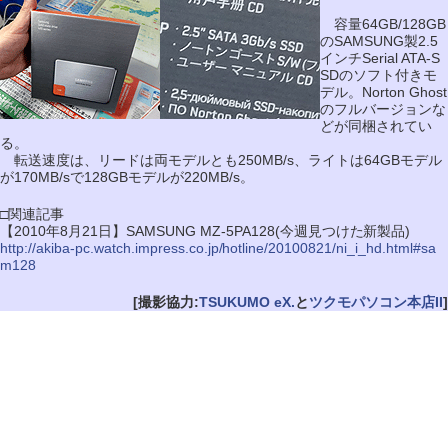
容量64GB/128GB
のSAMSUNG製2.5
インチSerial ATA-S
SDのソフト付きモ
デル。Norton Ghost
のフルバージョンな
どが同梱されてい
る。
転送速度は、リードは両モデルとも250MB/s、ライトは64GBモデル
が170MB/sで128GBモデルが220MB/s。
□関連記事
【2010年8月21日】SAMSUNG MZ-5PA128(今週見つけた新製品)
http://akiba-pc.watch.impress.co.jp/hotline/20100821/ni_i_hd.html#sa
m128
[撮影協力:
TSUKUMO eX.
と
ツクモパソコン本店II
]