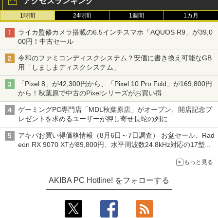
アクセスランキング
1時間
24時間
1週間
1カ月
ライカ監修カメラ搭載の6.5インチスマホ「AQUOS R9」が39,0
00円！中古セール
令和のファミコンディスクシステム？安価に書き換え可能なGB
用「しましまディスクシステム」
「Pixel 8」が42,300円から、「Pixel 10 Pro Fold」が169,800円
から！秋葉原で中古のPixelシリーズがお買い得
ゲーミングPC専門店「MDL秋葉原店」がオープン、開店記念プ
レゼントを求めるユーザーが押し寄せ長蛇の列に
アキバお買い得価格情報（8月6日～7日調査） お盆セール、Rad
eon RX 9070 XTが89,800円、水平周波数24.8kHz対応の17型モ
ニターが9,801円、暑さ指数連動セール ほか
もっと見る
AKIBA PC Hotline! をフォローする